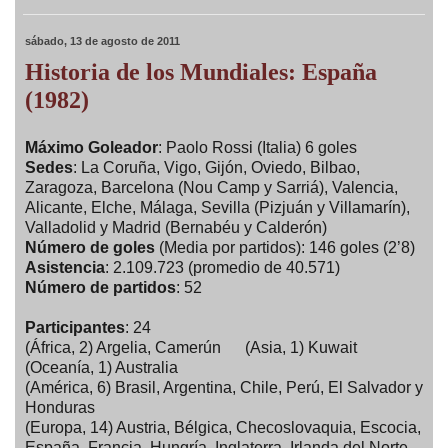
sábado, 13 de agosto de 2011
Historia de los Mundiales: España
(1982)
Máximo Goleador
: Paolo Rossi (Italia) 6 goles
Sedes
: La Coruña, Vigo, Gijón, Oviedo, Bilbao,
Zaragoza, Barcelona (Nou Camp y Sarriá), Valencia,
Alicante, Elche, Málaga, Sevilla (Pizjuán y Villamarín),
Valladolid y Madrid (Bernabéu y Calderón)
Número de goles
(Media por partidos): 146 goles (2’8)
Asistencia
: 2.109.723 (promedio de 40.571)
Número de partidos
: 52
Participantes
: 24
(África, 2) Argelia, Camerún (Asia, 1) Kuwait
(Oceanía, 1) Australia
(América, 6) Brasil, Argentina, Chile, Perú, El Salvador y
Honduras
(Europa, 14) Austria, Bélgica, Checoslovaquia, Escocia,
España, Francia, Hungría, Inglaterra, Irlanda del Norte,