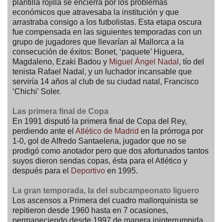
plantilla rojilla se encierra por los problemas
económicos que atravesaba la institución y que
arrastraba consigo a los futbolistas. Esta etapa oscura
fue compensada en las siguientes temporadas con un
grupo de jugadores que llevarían al Mallorca a la
consecución de éxitos: Bonet, ‘paquete’ Higuera,
Magdaleno, Ezaki Badou y
Miguel Ángel Nadal
, tío del
tenista Rafael Nadal, y un luchador incansable que
serviría 14 años al club de su ciudad natal, Francisco
‘Chichi’ Soler.
Las primera final de Copa
En 1991 disputó la primera final de Copa del Rey,
perdiendo ante el
Atlético de Madrid
en la prórroga por
1-0, gol de Alfredo Santaelena, jugador que no se
prodigó como anotador pero que dos afortunados tantos
suyos dieron sendas copas, ésta para el Atlético y
después para el
Deportivo
en 1995.
La gran temporada, la del subcampeonato liguero
Los ascensos a Primera del cuadro mallorquinista se
repitieron desde 1960 hasta en 7 ocasiones,
permaneciendo desde 1997 de manera ininterrumpida