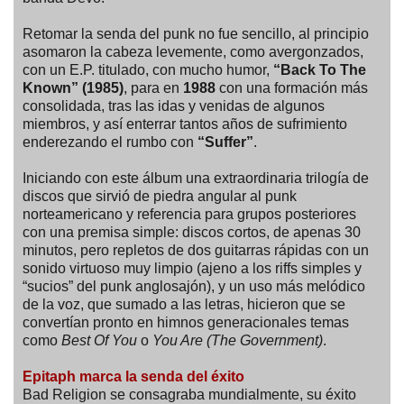
Retomar la senda del punk no fue sencillo, al principio
asomaron la cabeza levemente, como avergonzados,
con un E.P. titulado, con mucho humor,
“Back To The
Known” (1985)
, para en
1988
con una formación más
consolidada, tras las idas y venidas de algunos
miembros, y así enterrar tantos años de sufrimiento
enderezando el rumbo con
“Suffer”
.
Iniciando con este álbum una extraordinaria trilogía de
discos que sirvió de piedra angular al punk
norteamericano y referencia para grupos posteriores
con una premisa simple: discos cortos, de apenas 30
minutos, pero repletos de dos guitarras rápidas con un
sonido virtuoso muy limpio (ajeno a los riffs simples y
“sucios” del punk anglosajón), y un uso más melódico
de la voz, que sumado a las letras, hicieron que se
convertían pronto en himnos generacionales temas
como
Best Of You
o
You Are (The Government)
.
Epitaph marca la senda del éxito
Bad Religion se consagraba mundialmente, su éxito