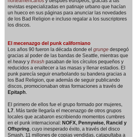
norteamericanos
y después europeos, gracias a las
revistas especializadas en patinaje urbano que hacían
un hueco en sus páginas para anunciar las novedades
de los Bad Religion e incluso regalar a los suscriptores
los discos.
El mecenazgo del punk californiano
Los años 90 fueron la década donde el
grunge
despegó
gracias al poder de las bandas de Seattle, mientras que
el
heavy
y
thrash
pasaban de los círculos pequeños y
reducidos a enaltecer a las masas y llenar estadios. El
punk parecía seguir enarbolando su bandera gracias a
los Bad Religion, que además de seguir publicando
discos, promocionaban otras formaciones a través de
Epitaph
.
El primero de ellos fue el grupo formado por mujeres,
L7
. Más tarde llegaría el mecenazgo de otros grupos
locales que acabaron escribiendo momentos cumbres
en el punk internacional:
NOFX, Pennywise, Rancid y
Offspring
, cuyo inesperado éxito, a través del disco
Smash, 11 millones de copias vendidas, catapultaba a