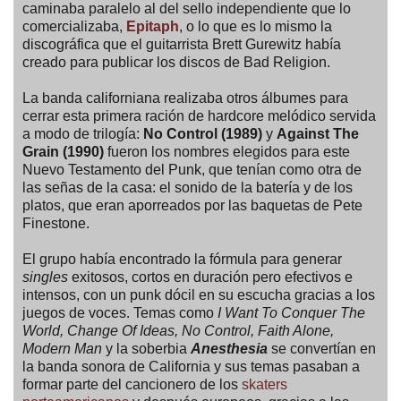
caminaba paralelo al del sello independiente que lo
comercializaba,
Epitaph
, o lo que es lo mismo la
discográfica que el guitarrista Brett Gurewitz había
creado para publicar los discos de Bad Religion.
La banda californiana realizaba otros álbumes para
cerrar esta primera ración de hardcore melódico servida
a modo de trilogía:
No Control (1989)
y
Against The
Grain (1990)
fueron los nombres elegidos para este
Nuevo Testamento del Punk, que tenían como otra de
las señas de la casa: el sonido de la batería y de los
platos, que eran aporreados por las baquetas de Pete
Finestone.
El grupo había encontrado la fórmula para generar
singles
exitosos, cortos en duración pero efectivos e
intensos, con un punk dócil en su escucha gracias a los
juegos de voces. Temas como
I Want To Conquer The
World, Change Of Ideas, No Control, Faith Alone,
Modern Man
y la soberbia
Anesthesia
se convertían en
la banda sonora de California y sus temas pasaban a
formar parte del cancionero de los
skaters