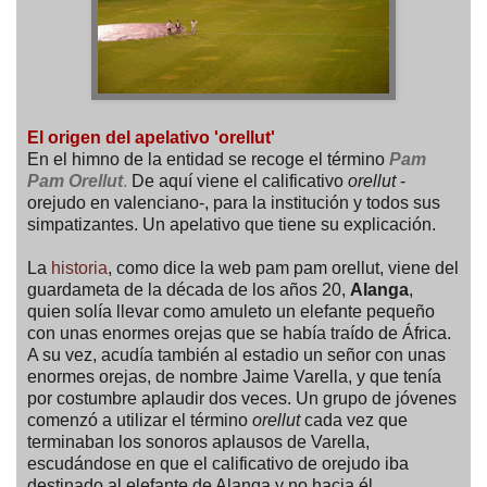
El origen del apelativo 'orellut'
En el himno de la entidad se recoge el término
Pam
Pam Orellut
.
De aquí viene el calificativo
orellut
-
orejudo en valenciano-, para la institución y todos sus
simpatizantes. Un apelativo que tiene su explicación.
La
historia
, como dice la web pam pam orellut, viene del
guardameta de la década de los años 20,
Alanga
,
quien solía llevar como amuleto un elefante pequeño
con unas enormes orejas que se había traído de África.
A su vez, acudía también al estadio un señor con unas
enormes orejas, de nombre Jaime Varella, y que tenía
por costumbre aplaudir dos veces. Un grupo de jóvenes
comenzó a utilizar el término
orellut
cada vez que
terminaban los sonoros aplausos de Varella,
escudándose en que el calificativo de orejudo iba
destinado al elefante de Alanga y no hacia él.