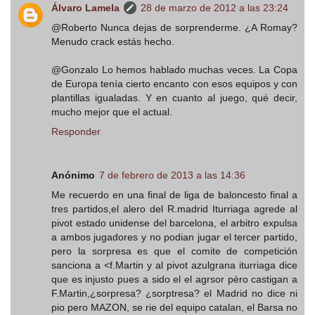
Álvaro Lamela
28 de marzo de 2012 a las 23:24
@Roberto Nunca dejas de sorprenderme. ¿A Romay?
Menudo crack estás hecho.
@Gonzalo Lo hemos hablado muchas veces. La Copa
de Europa tenía cierto encanto con esos equipos y con
plantillas igualadas. Y en cuanto al juego, qué decir,
mucho mejor que el actual.
Responder
Anónimo
7 de febrero de 2013 a las 14:36
Me recuerdo en una final de liga de baloncesto final a
tres partidos,el alero del R.madrid Iturriaga agrede al
pivot estado unidense del barcelona, el arbitro expulsa
a ambos jugadores y no podian jugar el tercer partido,
pero la sorpresa es que el comite de competición
sanciona a <f.Martin y al pivot azulgrana iturriaga dice
que es injusto pues a sido el el agrsor pèro castigan a
F.Martin,¿sorpresa? ¿sorptresa? el Madrid no dice ni
pio pero MAZON, se rie del equipo catalan, el Barsa no