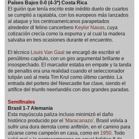
Países Bajos 0-0 (4-3*) Costa Rica
El guión que tenía escrito este inédito duelo de cuartos
se cumplió a rajatabla, con los europeos más lanzados
al ataque y los centroamericanos parapetados
alrededor dl felino cancerbero
Keylor Navas
, cuya
cotización crecía como la espuma y al cual la madera
salvaba en tres ocasiones durante el encuentro.
El técnico
Louis Van Gaal
se encargó de escribir el
penúltimo capítulo, con un giro argumental brillante e
insospechado. El marcador estaba en empate y la tanda
de penaltis era una realidad cuando el seleccionador
tulipán usó al meta Tim Krul como último cambio. La
entrada del portero del Newcastle fue clave, siendo el
artífice del triunfo neerlandés con dos grandes paradas.
Semifinales
Brasil 1-7 Alemania
Esta mayúscula paliza incluso minimizó el daño
histórico producido por el
'Maracanazo'
. Brasil volvía a
sufrir una dura derrota como anfitrión, en el camino para
alzarse como campeón en casa, como en
1950
. Todo