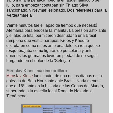
salió mal a la pentacampeona en aquel fatídico 8 de
julio, para empezar contaban sin Thiago Silva,
sancionado, y Neymar lesionado. Dos referentes para la
'verdeamarela'.
Veinte minutos fue el lapso de tiempo que necesitó
Alemania para endosar la 'manita'. La presión asfixiante
y el ataque letal permitieron desnudar a una Brasil
ramplona que vestía harapos. Kroos y Khedira
disfrutaron como niños ante una defensa rota que se
resquebrajaba como figuras de porcelana y ante
quienes los germanos tuvieron piedad de no seguir
hurgando en el dolor de la 'Seleçao'.
Miroslav Klose, máximo artillero
Miroslav Klose
fue el autor de una de las dianas en la
goleada de Belo Horizonte ante Brasil. Nada menos
que el 16º tanto en la historia de las Copas del Mundo,
superando a la estrella local Ronaldo Nazario, el
'Fenómeno'.