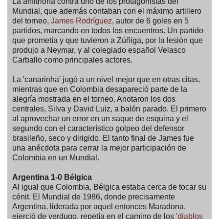
La anfitriona contra uno de los protagonistas del
Mundial, que además contaban con el máximo artillero
del torneo,
James Rodríguez
, autor de 6 goles en 5
partidos, marcando en todos los encuentros. Un partido
que prometía y que tuvieron a Zúñiga, por la lesión que
produjo a Neymar, y al colegiado español Velasco
Carballo como principales actores.
La 'canarinha' jugó a un nivel mejor que en otras citas,
mientras que en Colombia desapareció parte de la
alegría mostrada en el torneo. Anotaron los dos
centrales, Silva y David Luiz, a balón parado. El primero
al aprovechar un error en un saque de esquina y el
segundo con el característico golpeo del defensor
brasileño, seco y dirigido. El tanto final de James fue
una anécdota para cerrar la mejor participación de
Colombia en un Mundial.
Argentina 1-0 Bélgica
Al igual que Colombia, Bélgica estaba cerca de tocar su
cénit. El Mundial de 1986, donde precisamente
Argentina, liderada por aquel entonces Maradona,
ejerció de verdugo, repetía en el camino de los
'diablos