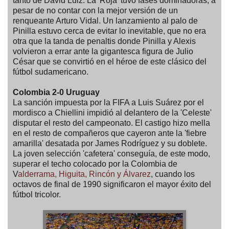
tanto de David Luiz. La 'Roja' tuvo fases dominadoras, a
pesar de no contar con la mejor versión de un
renqueante Arturo Vidal. Un lanzamiento al palo de
Pinilla estuvo cerca de evitar lo inevitable, que no era
otra que la tanda de penaltis donde Pinilla y Alexis
volvieron a errar ante la gigantesca figura de Julio
César que se convirtió en el héroe de este clásico del
fútbol sudamericano.
Colombia 2-0 Uruguay
La sanción impuesta por la FIFA a Luis Suárez por el
mordisco a Chiellini impidió al delantero de la 'Celeste'
disputar el resto del campeonato. El castigo hizo mella
en el resto de compañeros que cayeron ante la 'fiebre
amarilla' desatada por James Rodríguez y su doblete.
La joven selección 'cafetera' conseguía, de este modo,
superar el techo colocado por la Colombia de
V
alderrama, Higuita, Rincón y Álvarez
, cuando los
octavos de final de 1990 significaron el mayor éxito del
fútbol tricolor.