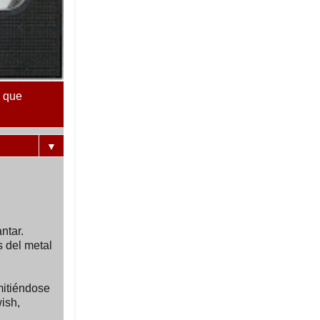
s que
▼
ntar.
s del metal
mitiéndose
ish,