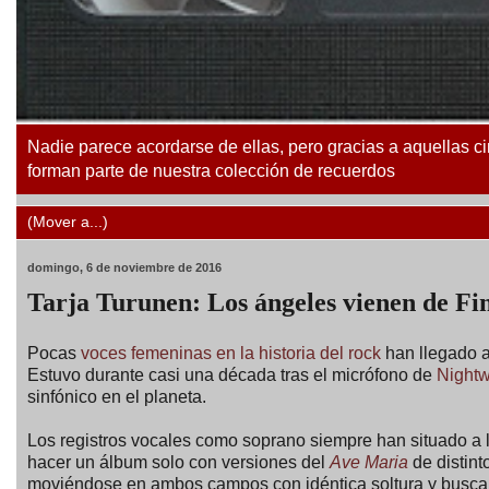
Nadie parece acordarse de ellas, pero gracias a aquellas ci
forman parte de nuestra colección de recuerdos
domingo, 6 de noviembre de 2016
Tarja Turunen: Los ángeles vienen de Fi
Pocas
voces femeninas en la historia del rock
han llegado a
Estuvo durante casi una década tras el micrófono de
Nightw
sinfónico en el planeta.
Los registros vocales como soprano siempre han situado a 
hacer un álbum solo con versiones del
Ave Maria
de distint
moviéndose en ambos campos con idéntica soltura y buscand