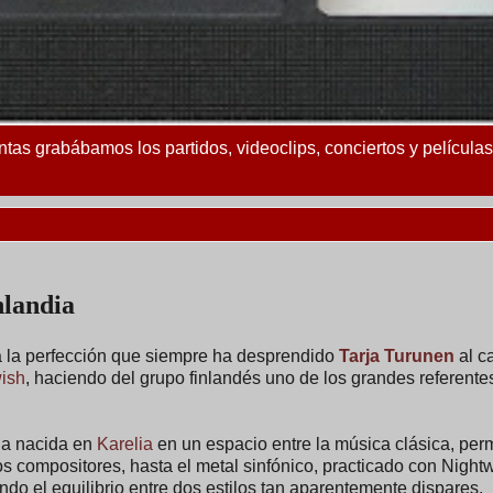
ntas grabábamos los partidos, videoclips, conciertos y película
nlandia
 la perfección que siempre ha desprendido
Tarja Turunen
al ca
ish
, haciendo del grupo finlandés uno de los grandes referente
la nacida en
Karelia
en un espacio entre la música clásica, per
os compositores, hasta el metal sinfónico, practicado con Nightw
o el equilibrio entre dos estilos tan aparentemente dispares.