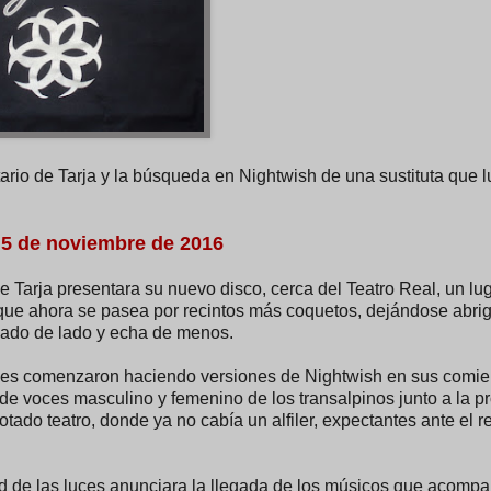
itario de Tarja y la búsqueda en Nightwish de una sustituta que l
l 5 de noviembre de 2016
e Tarja presentara su nuevo disco, cerca del Teatro Real, un l
 que ahora se pasea por recintos más coquetos, dejándose abrig
dejado de lado y echa de menos.
nes comenzaron haciendo versiones de Nightwish en sus comie
 de voces masculino y femenino de los transalpinos junto a la p
otado teatro, donde ya no cabía un alfiler, expectantes ante el 
 de las luces anunciara la llegada de los músicos que acompa