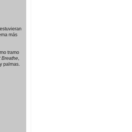
 estuvieran
tema más
timo tramo
t Breathe
,
 y palmas.