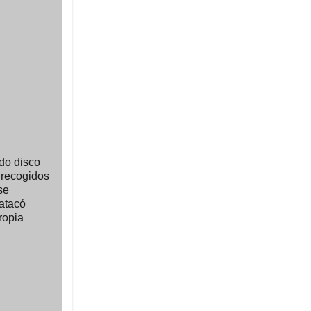
ado disco
s recogidos
se
aatacó
ropia