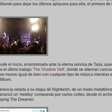
filando para dejar los últimos aplausos para ella, el primero d
de el inicio, ensimismada ante la eterna sonrisa de Tarja, qui
a el último trabajo
'The Shadow Self'
, donde se alternan canci
 se mueve igual de bien con cualquier tipo de música mientras 
 álbum.
erencia velada a su etapa de Nightwish, de un modo metafórico
arrancó un 'medley' compuesto por varios cortes, desde el arch
aying The Dreamer
.