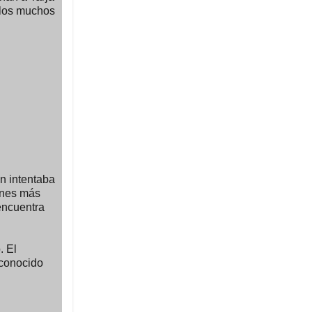
e los muchos
en intentaba
ones más
encuentra
. El
iconocido