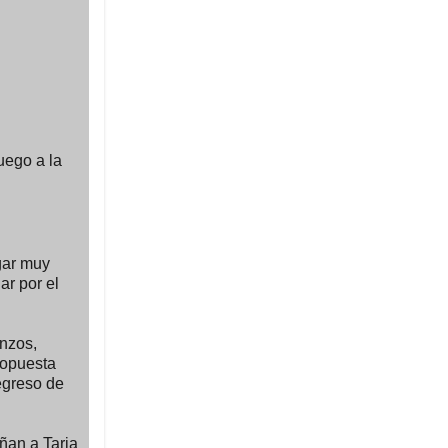
uego a la
ugar muy
ar por el
nzos,
ropuesta
regreso de
ñan a Tarja