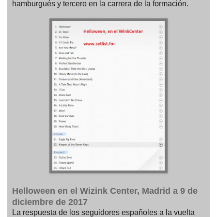
hamburgués y tercero en la carrera de la formación.
Helloween en el Wizink Center, Madrid a 9 de
diciembre de 2017
La respuesta de los seguidores españoles a la vuelta