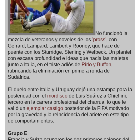
No funcionó la
mezcla de veteranos y noveles de los
'pross'
, con
Gerrard, Lampard, Lambert y Rooney, que hace de
puente con los Sturridge, Sterling y Welbeck. Un plantel
con escasa profundidad e ideas que hacía las maletas
junto a Italia, en el triste adiós de
Pirlo y Buffon
,
rubricando la eliminación en primera ronda de
Sudáfrica.
El duelo entre Italia y Uruguay dejó una estampa para la
posteridad con el
mordisco
de Luis Suárez a Chiellini,
tercero en la carrera profesional del charrúa, lo que le
valió un
ejemplar castigo
posterior de la FIFA motivado
por la gravedad y la reincidencia del ariete en este tipo
de comportamientos.
Grupo E
Francia y Suiza ocuparon los dos primeros cajones del