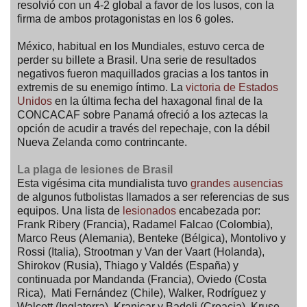
resolvió con un 4-2 global a favor de los lusos, con la
firma de ambos protagonistas en los 6 goles.
México, habitual en los Mundiales, estuvo cerca de
perder su billete a Brasil. Una serie de resultados
negativos fueron maquillados gracias a los tantos in
extremis de su enemigo íntimo. La
victoria de Estados
Unidos
en la última fecha del haxagonal final de la
CONCACAF sobre Panamá ofreció a los aztecas la
opción de acudir a través del repechaje, con la débil
Nueva Zelanda como contrincante.
La plaga de lesiones de Brasil
Esta vigésima cita mundialista tuvo
grandes ausencias
de algunos futbolistas llamados a ser referencias de sus
equipos. Una lista de
lesionados
encabezada por:
Frank Ribery (Francia), Radamel Falcao (Colombia),
Marco Reus (Alemania), Benteke (Bélgica), Montolivo y
Rossi (Italia), Strootman y Van der Vaart (Holanda),
Shirokov (Rusia), Thiago y Valdés (España) y
continuada por Mandanda (Francia), Oviedo (Costa
Rica), Mati Fernández (Chile), Walker, Rodríguez y
Walcott (Inglaterra), Kranjcar y Badelj (Croacia), Kruse