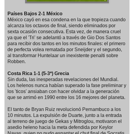
Países Bajos 2-1 México
México cayó en esa condena en la que tropieza cuando
alcanza los octavos de final, siendo eliminados por
sexta ocasión consecutiva. Esta vez, de manera cruel
ya que el 'Tri' se adelantó a través de Gio Dos Santos
para recibir dos tantos en los minutos finales: el primero
de perfecta volea rematada por Sneijder y el segundo,
al transformar Huntelaar un inexistente penalti sobre
Robben.
Costa Rica 1-1 (5-3*) Grecia
Sin duda, las inesperadas revelaciones del Mundial.
Los helenos nunca habían superado la fase preliminar y
los 'ticos' ansiaban con hacer olvidar a la generación
que se arrimó en 1990 entre los 16 mejores del planeta.
El tanto de Bryan Ruiz revolucionó Pernambuco a los
10 minutos. La expulsión de Duarte, junto a la entrada
al terreno de juego de Gekas y Mitroglou, motivaron el
asedio heleno hacia la meta defendida por Keylor
Navas, quien no pudo espantar el chut final de Socratis