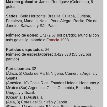
Máximo goleador
: James Rodríguez (Colombia), 6
goles
Sedes
: Belo Horizonte, Brasilia, Cuiabá, Curitiba,
Fortaleza, Manaus, Natal, Porto Alegre, Recife, Río de
Janeiro, Salvador y São Paulo.
Número de goles
: 171 (2.67 por partido). Mundial con
más goles, igualando a
Francia 1998
.
Partidos disputados
: 64
Número de espectadores:
3.429.873 (53.591 por
partido)
Participantes
: 32
(África, 5) Costa de Marfil, Nigeria, Camerún, Argelia y
Ghana..
(América, 10) Costa Rica, Estados Unidos, Honduras y
México (Sur) Argentina, Chile, Colombia, Ecuador,
Uruguay y Brasil.
(Oceanía, 1) Australia.
(Asia, 3) Corea del Sur, Irán y Japón.
(Europa, 13) Alemania, Bélgica, Bosnia-Herzegovina,