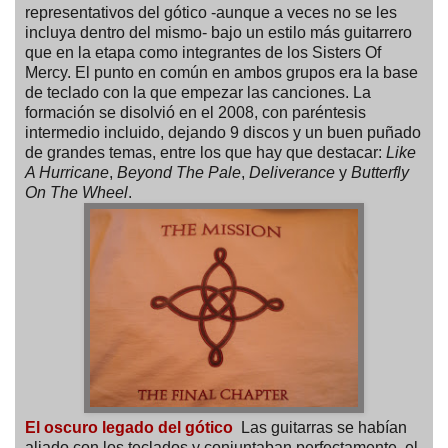
representativos del gótico -aunque a veces no se les
incluya dentro del mismo- bajo un estilo más guitarrero
que en la etapa como integrantes de los Sisters Of
Mercy. El punto en común en ambos grupos era la base
de teclado con la que empezar las canciones. La
formación se disolvió en el 2008, con paréntesis
intermedio incluido, dejando 9 discos y un buen puñado
de grandes temas, entre los que hay que destacar:
Like
A Hurricane
,
Beyond The Pale
,
Deliverance
y
Butterfly
On The Wheel
.
El oscuro legado del gótico
Las guitarras se habían
aliado con los teclados y conjuntaban perfectamente, el