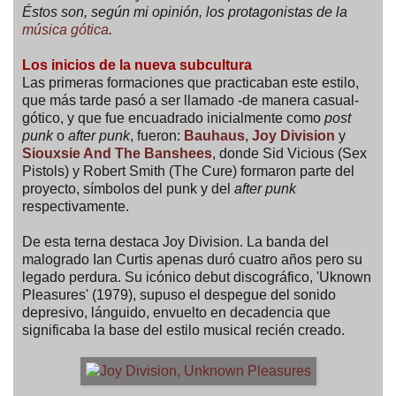
Éstos son, según mi opinión, los protagonistas de la
música gótica
.
Los inicios de la nueva subcultura
Las primeras formaciones que practicaban este estilo,
que más tarde pasó a ser llamado -de manera casual-
gótico, y que fue encuadrado inicialmente como
post
punk
o
after punk
, fueron:
Bauhaus
,
Joy Division
y
Siouxsie And The Banshees
, donde Sid Vicious (Sex
Pistols) y Robert Smith (The Cure) formaron parte del
proyecto, símbolos del punk y del
after punk
respectivamente.
De esta terna destaca Joy Division. La banda del
malogrado Ian Curtis apenas duró cuatro años pero su
legado perdura. Su icónico debut discográfico, 'Uknown
Pleasures' (1979), supuso el despegue del sonido
depresivo, lánguido, envuelto en decadencia que
significaba la base del estilo musical recién creado.