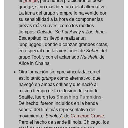
el
grunge
, pero nunca practicaron el post-
grunge, si no más bien un metal alternativo.
La fama del grupo siempre le ha venido por
su sensibilidad a la hora de componer las
piezas más suaves, como los medios
tiempos:
Outside, So Far Away
y
Zoe Jane
.
Esa aptitud los llevó a realizar un
‘unplugged’, donde alcanzan grandes cotas,
en especial con las versiones de
Sober
, del
grupo Tool, y con el aclamado
Nutshell
, de
Alice In Chains.
Otra formación siempre vinculada con el
estilo tanto
grunge
como alternativo, que
navegó en ambas orillas y que nació al
mismo tiempo de la eclosión del sonido
Seattle, fueron los
Smashing Pumpkins
.
De hecho, fueron incluidos en la banda
sonora del film más representativo del
movimiento,
‘
Singles’
,
de
Cameron Crowe
.
Pero el hecho de ser de Illinois, Chicago, los