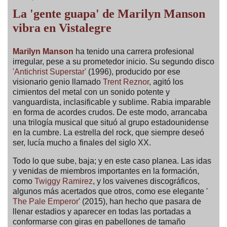
La 'gente guapa' de Marilyn Manson
vibra en Vistalegre
Marilyn Manson
ha tenido una carrera profesional
irregular, pese a su prometedor inicio. Su segundo disco
'Antichrist Superstar'
(1996), producido por ese
visionario genio llamado
Trent Reznor
, agitó los
cimientos del metal con un sonido potente y
vanguardista, inclasificable y sublime. Rabia imparable
en forma de acordes crudos. De este modo, arrancaba
una trilogía musical que situó al grupo estadounidense
en la cumbre. La estrella del rock, que siempre deseó
ser, lucía mucho a finales del siglo XX.
Todo lo que sube, baja; y en este caso planea. Las idas
y venidas de miembros importantes en la formación,
como
Twiggy Ramirez
, y los vaivenes discográficos,
algunos más acertados que otros, como ese elegante '
The Pale Emperor
' (2015), han hecho que pasara de
llenar estadios y aparecer en todas las portadas a
conformarse con giras en pabellones de tamaño