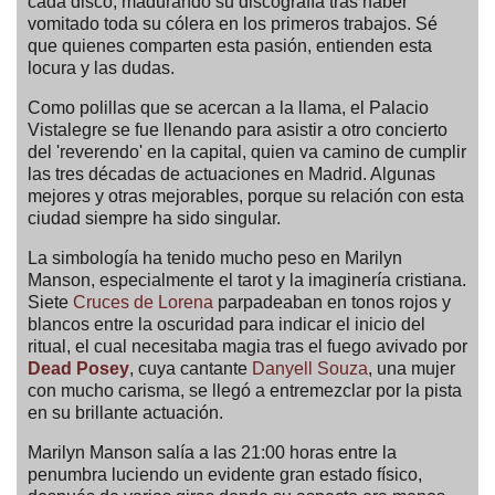
cada disco, madurando su discografía tras haber
vomitado toda su cólera en los primeros trabajos. Sé
que quienes comparten esta pasión, entienden esta
locura y las dudas.
Como polillas que se acercan a la llama, el Palacio
Vistalegre se fue llenando para asistir a otro concierto
del 'reverendo' en la capital, quien va camino de cumplir
las tres décadas de actuaciones en Madrid. Algunas
mejores y otras mejorables, porque su relación con esta
ciudad siempre ha sido singular.
La simbología ha tenido mucho peso en Marilyn
Manson, especialmente el tarot y la imaginería cristiana.
Siete
Cruces de Lorena
parpadeaban en tonos rojos y
blancos entre la oscuridad para indicar el inicio del
ritual, el cual necesitaba magia tras el fuego avivado por
Dead Posey
, cuya cantante
Danyell Souza
, una mujer
con mucho carisma, se llegó a entremezclar por la pista
en su brillante actuación.
Marilyn Manson salía a las 21:00 horas entre la
penumbra luciendo un evidente gran estado físico,