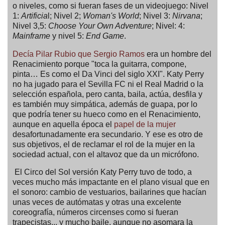
o niveles, como si fueran fases de un videojuego: Nivel
1:
Artificia
l; Nivel 2;
Woman's World
; Nivel 3:
Nirvana
;
Nivel 3,5:
Choose Your Own Adventure
; Nivel: 4:
Mainframe
y nivel 5:
End Game
.
Decía Pilar Rubio que Sergio Ramos
era un hombre del
Renacimiento porque "
toca la guitarra, compone,
pinta… Es como el Da Vinci del siglo XXI". Katy Perry
no ha jugado para el Sevilla FC ni el Real Madrid o la
selección española, pero canta, baila, actúa, desfila y
es también muy simpática, además de guapa, por lo
que podría tener su hueco como en el Renacimiento,
aunque en aquella época el
papel de la mujer
desafortunadamente era secundario. Y ese es otro de
sus objetivos, el de reclamar el rol de la mujer en la
sociedad actual, con el altavoz que da un micrófono.
El Circo del Sol versión Katy Perry tuvo de todo, a
veces mucho más impactante en el plano visual que en
el sonoro: cambio de vestuarios, bailarines que hacían
unas veces de autómatas y otras una excelente
coreografía, números circenses como si fueran
trapecistas... y mucho baile, aunque no asomara la