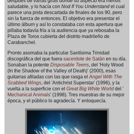
después de varias giras donde su aspecto era menos
saludable, y lo hacía con
Nod If You Understand
el cual
parece una pista descartada de finales de los 90, pero
sin la fuerza de entonces. El objetivo era presentar el
último álbum y así lo constataba con esta apertura que
pillaba todavía fría a la audiencia que ya rebosaba la
Plaza de Toros cubierta del distrito madrileño de
Carabanchel.
Pronto asomaba la particular Santísima Trinidad
discográfica del que fuera
sacerdote de Satán
en su día.
Sonaban la potente
Disposable Teens
, del 'Holy Wood
(In the Shadow of the Valley of Death)' (2000), esas
guitarras afiladas con las que rasga el
Angel With The
Scabbed Wings
, del 'Antichrist Superstar' (1996), y la
vuelta a la superficie con el
Great Big White World
del '
Mechanical Animals
' (1998). Tres muestras de su mejor
época, y el público lo agradecía. Y enloquecía.