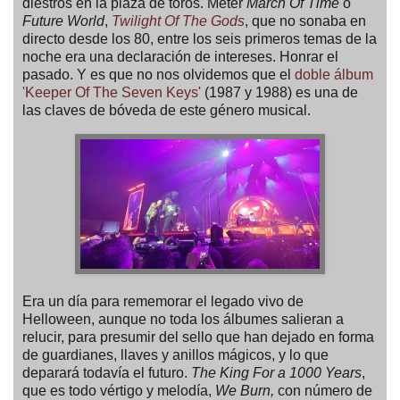
diestros en la plaza de toros. Meter
March Of Time
o
Future World
,
Twilight Of The Gods
, que no sonaba en
directo desde los 80, entre los seis primeros temas de la
noche era una declaración de intereses. Honrar el
pasado. Y es que no nos olvidemos que el
doble álbum
'Keeper Of The Seven Keys'
(1987 y 1988) es una de
las claves de bóveda de este género musical.
Era un día para rememorar el legado vivo de
Helloween, aunque no toda los álbumes salieran a
relucir, para presumir del sello que han dejado en forma
de guardianes, llaves y anillos mágicos, y lo que
deparará todavía el futuro.
The King For a 1000 Years
,
que es todo vértigo y melodía,
We Burn,
con número de