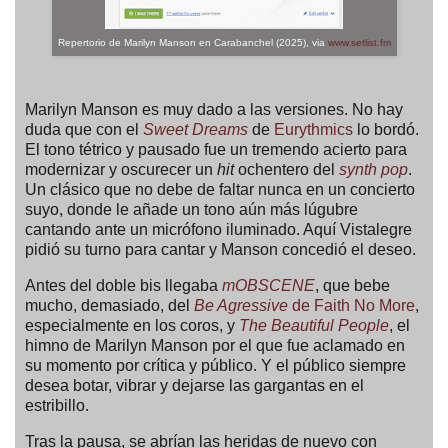
Repertorio de Marilyn Manson en Carabanchel (2025), via
www.setlist.fm
Marilyn Manson es muy dado a las versiones. No hay
duda que con el
Sweet Dreams
de
Eurythmics
lo bordó.
El tono tétrico y pausado fue un tremendo acierto para
modernizar y oscurecer un
hit
ochentero del
synth pop
.
Un clásico que no debe de faltar nunca en un concierto
suyo, donde le añade un tono aún más lúgubre
cantando ante un micrófono iluminado. Aquí Vistalegre
pidió su turno para cantar y Manson concedió el deseo.
Antes del doble bis llegaba
mOBSCENE
, que bebe
mucho, demasiado, del
Be Agressive
de Faith No More
,
especialmente en los coros, y
The Beautiful People
, el
himno de Marilyn Manson por el que fue aclamado en
su momento por crítica y público. Y el público siempre
desea botar, vibrar y dejarse las gargantas en el
estribillo.
Tras la pausa,
se abrían las heridas de nuevo con