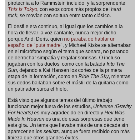
pirotecnia a lo Rammstein incluido, y la sorprendente
This Is Tokyo
, con esos coros más propios del
hard
rock
, se movían con soltura entre tanto clásico.
El desfile era continuo, al igual que los cambios a la
hora de llevar la voz cantante, nunca mejor dicho,
porque Andi Deris, quien
no paraba de hablar un
español de "puta madre"
, y Michael Kiske se alternaban
en el micrófono según el tema que sonara, no parando
de derrochar simpatía y regalar sonrisas. O incluso
jugaban con los duetos, como con la balada
Into The
Sun
, dejando a Kai Hansen los cortes de la primera
etapa de la formación, como en
Ride The Sky
, mientras
sus dedos bailaban sobre el mástil de la guitarra como
un patinador surca el hielo.
Está visto que algunos temas del último trabajo
funcionan mejor fuera de los estudios,
Universe (Gravity
For Hearts)
es muy agradecido en directo y
Hell Was
Made In Heaven
es una de esas sorpresas que tiene
esta gira. Un tema que llevaba más de una década sin
aparecer en los
setlists,
aunque fuera recibido con más
tibieza que otros grandes éxitos.