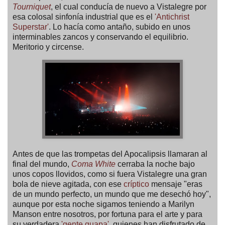
Tourniquet
, el cual conducía de nuevo a Vistalegre por
esa colosal sinfonía industrial que es el
'Antichrist
Superstar'
. Lo hacía como antaño, subido en unos
interminables zancos y conservando el equilibrio.
Meritorio y circense.
Antes de que las trompetas del Apocalipsis llamaran al
final del mundo,
Coma White
cerraba la noche bajo
unos copos llovidos, como si fuera Vistalegre una gran
bola de nieve agitada, con ese
críptico
mensaje "eras
de un mundo perfecto, un mundo que me desechó hoy",
aunque por esta noche sigamos teniendo a Marilyn
Manson entre nosotros, por fortuna para el arte y para
su verdadera
'gente guapa'
, quienes han disfrutado de