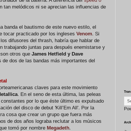
ronador de la batería. A diferencia del
speed o
 tan melódicos ni se aprecian las influencias de
a banda el bautismo de este nuevo estilo, el
e tocar practicado por los ingleses
Venom
. Si
os difusores del thrash, habría que hablar de
 trabajando juntas para después enemistarse y
 son otros que
James Hetfield y Dave
es de dos de las bandas más importantes del
etal
orteamericanas claves para este movimiento
Tran
etallica
. En el seno de esta última, las peleas
 constantes por lo que éste último es expulsado
cación del disco de debut
'
Kill’Em All'. Por la
Po
ra cosa que crear un grupo que fuera más
nos de dos años lograba reclutar a los músicos
Arch
 que tomó por nombre
Megadeth
.
►