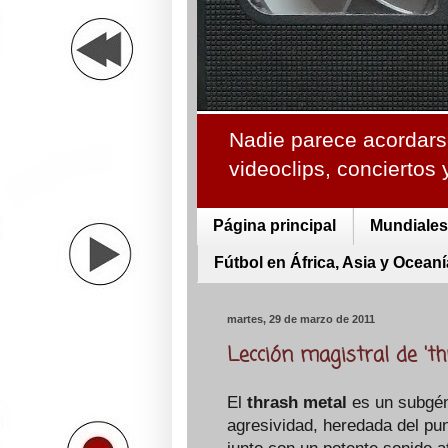
Nadie parece acordarse
videoclips, conciertos
Página principal
Mundiales 
Fútbol en África, Asia y Oceaní
martes, 29 de marzo de 2011
Lección magistral de 't
El
thrash metal
es un subgén
agresividad, heredada del pu