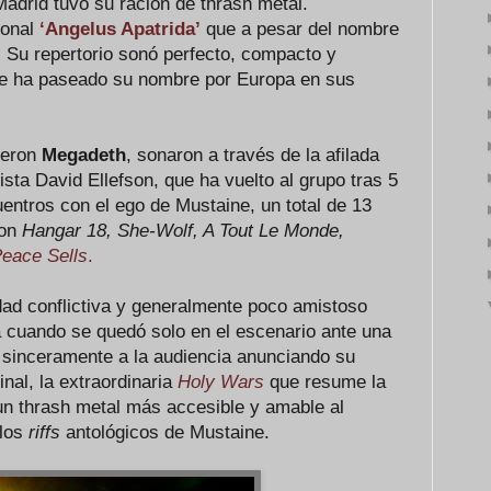
Madrid tuvo su ración de thrash metal.
ional
‘Angelus Apatrida’
que a pesar del nombre
Su repertorio sonó perfecto, compacto y
que ha paseado su nombre por Europa en sus
ueron
Megadeth
, sonaron a través de la afilada
ista David Ellefson, que ha vuelto al grupo tras 5
entros con el ego de Mustaine, un total de 13
ron
Hangar 18, She-Wolf, A Tout Le Monde,
eace Sells
.
dad conflictiva y generalmente poco amistoso
a cuando se quedó solo en el escenario ante una
r sinceramente a la audiencia anunciando su
nal, la extraordinaria
Holy Wars
que resume la
un thrash metal más accesible y amable al
 los
riffs
antológicos de Mustaine.