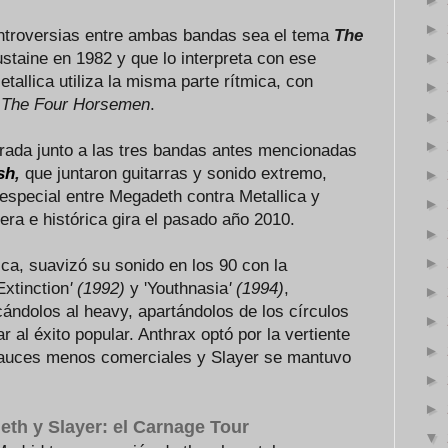
►
ontroversias entre ambas bandas sea el tema
The
staine en 1982 y que lo interpreta con ese
►
allica utiliza la misma parte rítmica, con
►
n
The Four Horsemen
.
►
►
rada junto a las tres bandas antes mencionadas
sh
,
que juntaron guitarras y sonido extremo,
►
 especial entre Megadeth contra Metallica y
►
mera e histórica gira el pasado año 2010.
►
►
ica, suavizó su sonido en los 90 con la
Extinction
' (1992)
y 'Youthnasia
' (1994)
,
►
cándolos al heavy, apartándolos de los círculos
►
 al éxito popular. Anthrax optó por la vertiente
►
cauces menos comerciales y Slayer se mantuvo
►
►
eth y Slayer: el Carnage Tour
▼