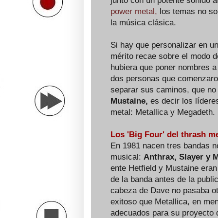
junto con un potente sonido at
power metal,
los temas no son
la música clásica.
Si hay que personalizar en un
mérito recae sobre el modo d
hubiera que poner nombres a l
dos personas que comenzaron
separar sus caminos, que no
Mustaine,
es decir los líder
metal: Metallica y Megadeth.
Los 'Big Four' del thrash m
En 1981 nacen tres bandas n
musical:
Anthrax, Slayer y M
ente Hetfield y Mustaine eran
de la banda antes de la publi
cabeza de Dave no pasaba ot
exitoso que Metallica, en me
adecuados para su proyecto