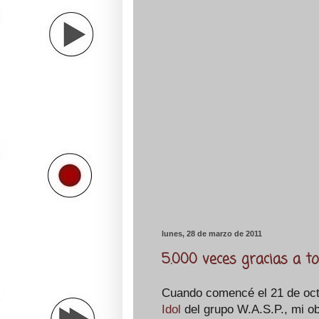
lunes, 28 de marzo de 2011
5.000 veces gracias a t
Cuando comencé el 21 de octu
Idol
del grupo W.A.S.P., mi ob