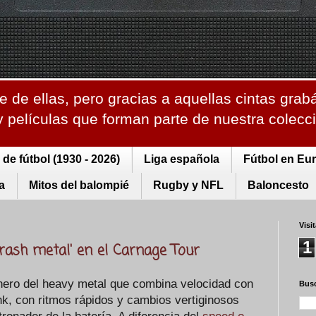
 de ellas, pero gracias a aquellas cintas grab
 y películas que forman parte de nuestra colec
de fútbol (1930 - 2026)
Liga española
Fútbol en Eu
a
Mitos del balompié
Rugby y NFL
Baloncesto
Visi
1
hrash metal' en el Carnage Tour
ero del heavy metal que combina velocidad con
Busc
nk, con ritmos rápidos y cambios vertiginosos