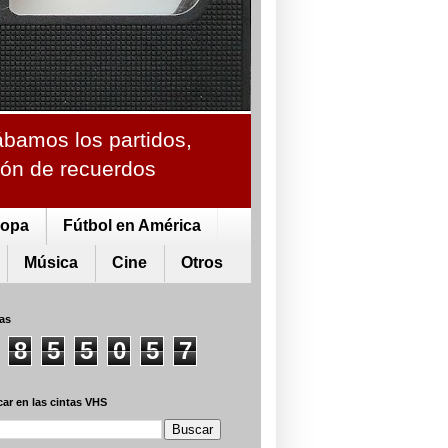
ábamos los partidos,
ción de recuerdos
ropa
Fútbol en América
Música
Cine
Otros
tas
8
5
5
0
5
7
ar en las cintas VHS