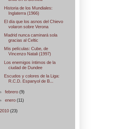
Historia de los Mundiales:
Inglaterra (1966)
El día que los asnos del Chievo
volaron sobre Verona
Madrid nunca caminará sola
gracias al Celtic
Mis películas: Cube, de
Vincenzo Natali (1997)
Los enemigos íntimos de la
ciudad de Dundee
Escudos y colores de la Liga:
R.C.D. Espanyol de B...
►
febrero
(9)
►
enero
(11)
2010
(23)