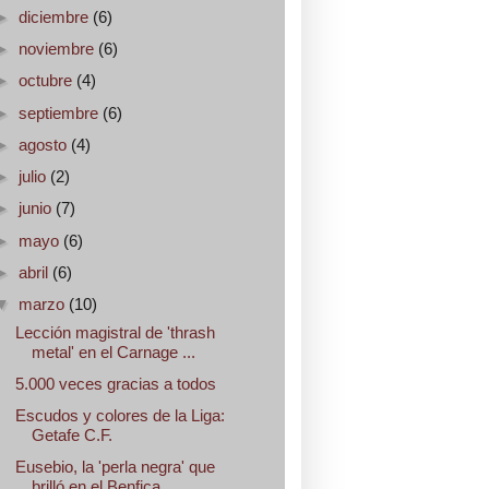
►
diciembre
(6)
►
noviembre
(6)
►
octubre
(4)
►
septiembre
(6)
►
agosto
(4)
►
julio
(2)
►
junio
(7)
►
mayo
(6)
►
abril
(6)
▼
marzo
(10)
Lección magistral de 'thrash
metal' en el Carnage ...
5.000 veces gracias a todos
Escudos y colores de la Liga:
Getafe C.F.
Eusebio, la 'perla negra' que
brilló en el Benfica