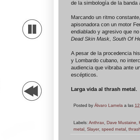
de la simbología de la banda 
Marcando un ritmo constante,
apisonadora con un motor Fer
endiablado y agresivo que n
Dead Skin Mask
,
South Of H
A pesar de la procedencia hi
y Lombardo cubano, no interc
audiencia que vibraba ante u
escépticos.
Larga vida al thrash metal.
Posted by
Álvaro Lamela
a las
12
Labels:
Anthrax
,
Dave Mustaine
,
metal
,
Slayer
,
speed metal
,
thras