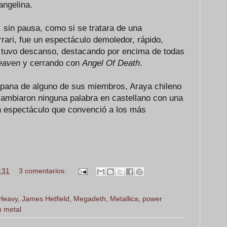
angelina.
 sin pausa, como si se tratara de una
rari, fue un espectáculo demoledor, rápido,
o tuvo descanso, destacando por encima de todas
eaven
y cerrando con
Angel Of Death
.
spana de alguno de sus miembros, Araya chileno
ambiaron ninguna palabra en castellano con una
n espectáculo que convenció a los más
:31
3 comentarios:
Heavy
,
James Hetfield
,
Megadeth
,
Metallica
,
power
h metal