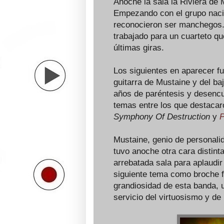
Anoche la sala la Riviera de 
Empezando con el grupo nac
reconocieron ser manchegos. 
trabajado para un cuarteto 
últimas giras.
Los siguientes en aparecer f
guitarra de Mustaine y del baj
años de paréntesis y desencu
temas entre los que destaca
Symphony Of Destruction
y
P
Mustaine, genio de personali
tuvo anoche otra cara distint
arrebatada sala para aplaudi
siguiente tema como broche fi
grandiosidad de esta banda, 
servicio del virtuosismo y de