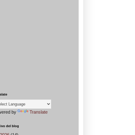
slate
wered by
Translate
ivo del blog
2026
(14)