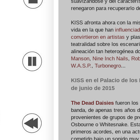
suavizándose y del caracterís
renegaron para recuperarlo de
KISS afronta ahora con la mi
vida en la que han
influencia
convirtieron en artistas
y plas
teatralidad sobre los escena
alineación tan heterogénea d
Manson
,
Nine Inch Nails
,
Rob
W.A.S.P.
,
Turbonegro
...
KISS en el Palacio de lo
de junio de 2015
The Dead Daisies
fueron los
banda, de apenas tres años 
provenientes de grupos de p
Osbourne o Whitesnake. Esta 
primeros acordes, en una act
cometido bajo un sonido muy 