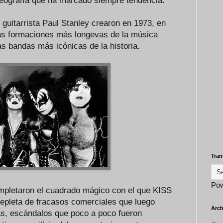
reografía que ha marcado siempre tendencia.
guitarrista Paul Stanley crearon en 1973, en
las formaciones más longevas de la música
s bandas más icónicas de la historia.
Tran
Po
mpletaron el cuadrado mágico con el que KISS
epleta de fracasos comerciales que luego
Arch
as, escándalos que poco a poco fueron
►