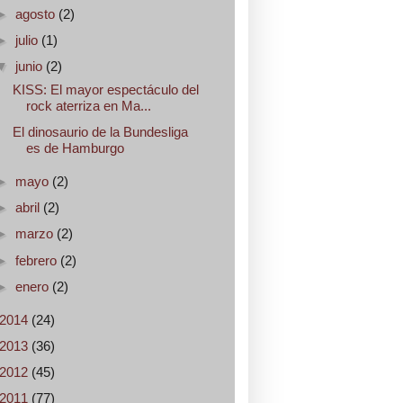
►
agosto
(2)
►
julio
(1)
▼
junio
(2)
KISS: El mayor espectáculo del
rock aterriza en Ma...
El dinosaurio de la Bundesliga
es de Hamburgo
►
mayo
(2)
►
abril
(2)
►
marzo
(2)
►
febrero
(2)
►
enero
(2)
2014
(24)
2013
(36)
2012
(45)
2011
(77)