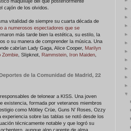
tico maquillaje del que posteriormente
l cajón de los olvidos.
►
►
sma vitalidad de siempre su cuarta década de
►
do a numerosos espectadores que se
►
maron más tarde bien la estética, su estilo, la
rios o su manera de comprender la música. Una
►
onde cabrían Lady Gaga, Alice Cooper,
Marilyn
►
 Zombie
, Slipknot,
Rammstein
,
Iron Maiden
,
►
►
s Deportes de la Comunidad de Madrid, 22
►
►
▼
 responsables de telonear a KISS. Una joven
de existencia, formada por veteranos miembros
restigio como Mötley Crüe, Guns N' Roses, Ozzy
experiencia sobre las tablas se notó desde los
uación técnicamente notable y que logró su
ochentero, aunque algo carente de alma.