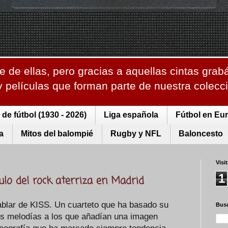
 de ellas, pero gracias a aquellas cintas grab
 y películas que forman parte de nuestra colec
de fútbol (1930 - 2026)
Liga española
Fútbol en Eu
a
Mitos del balompié
Rugby y NFL
Baloncesto
Visi
1
ulo del rock aterriza en Madrid
ablar de KISS. Un cuarteto que ha basado su
Busc
s melodías a los que añadían una imagen