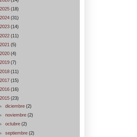
2025
(18)
2024
(31)
2023
(14)
2022
(11)
2021
(5)
2020
(4)
2019
(7)
2018
(11)
2017
(15)
2016
(16)
2015
(23)
►
diciembre
(2)
►
noviembre
(2)
►
octubre
(2)
►
septiembre
(2)