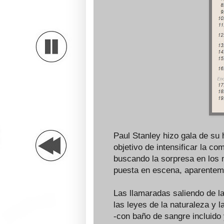
Paul Stanley hizo gala de su
objetivo de intensificar la c
buscando la sorpresa en los 
puesta en escena, aparenteme
Las llamaradas saliendo de la
las leyes de la naturaleza y
-con baño de sangre incluido 