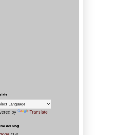
slate
wered by
Translate
ivo del blog
2026
(14)