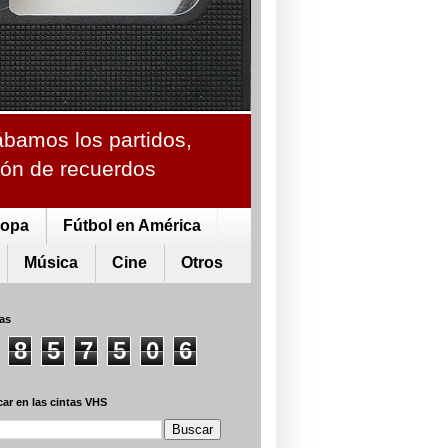
ábamos los partidos,
ción de recuerdos
ropa
Fútbol en América
Música
Cine
Otros
tas
8
5
7
5
0
6
ar en las cintas VHS