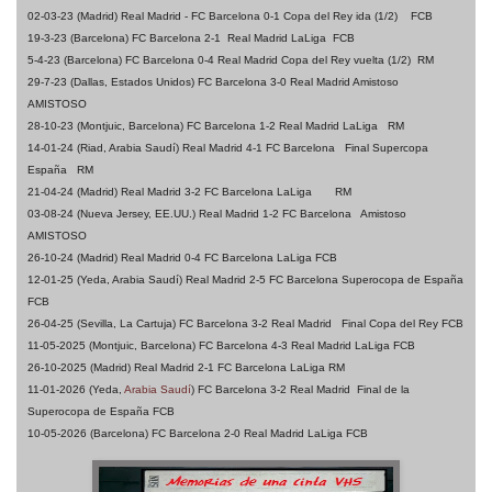
02-03-23 (Madrid) Real Madrid - FC Barcelona 0-1 Copa del Rey ida (1/2) FCB
19-3-23 (Barcelona) FC Barcelona 2-1 Real Madrid LaLiga
FCB
5-4-23 (Barcelona) FC Barcelona 0-4 Real Madrid Copa del Rey vuelta (1/2) RM
29-7-23 (Dallas, Estados Unidos) FC Barcelona 3-0 Real Madrid Amistoso
AMISTOSO
28-10-23 (Montjuic, Barcelona)
FC Barcelona 1-2 Real Madrid LaLiga RM
14-01-24 (Riad, Arabia Saudí) Real Madrid 4-1 FC Barcelona Final Supercopa
España RM
21-04-24 (Madrid) Real Madrid 3-2 FC Barcelona LaLiga RM
03-08-24 (Nueva Jersey, EE.UU.) Real Madrid 1-2 FC Barcelona Amistoso
AMISTOSO
26-10-24 (Madrid) Real Madrid 0-4 FC Barcelona LaLiga FCB
12-01-25 (Yeda, Arabia Saudí) Real Madrid 2-5 FC Barcelona Superocopa de España
FCB
26-04-25 (Sevilla, La Cartuja) FC Barcelona 3-2 Real Madrid Final Copa del Rey FCB
11-05-2025
(Montjuic, Barcelona)
FC Barcelona 4-3 Real Madrid LaLiga FCB
26-10-2025 (Madrid) Real Madrid 2-1 FC Barcelona LaLiga RM
11-01-2026
(Yeda,
Arabia Saudí
)
FC Barcelona 3-2 Real Madrid
Final de la
Superocopa de España FCB
10-05-2026 (Barcelona)
FC Barcelona 2-0 Real Madrid LaLiga FCB