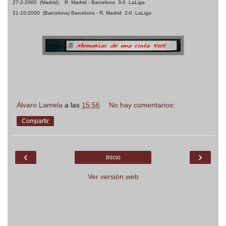
27-2-2000
(Madrid).
R. Madrid - Barcelona
3-0
LaLiga
21-10-2000
(Barcelona) Barcelona - R. Madrid
2-0
LaLiga
Álvaro Lamela
a las
15:56
No hay comentarios:
Compartir
‹
›
Inicio
Ver versión web