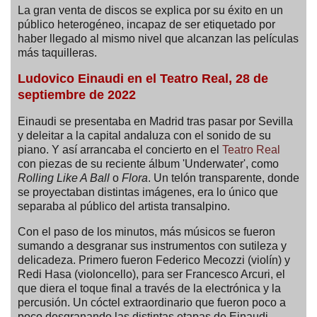
La gran venta de discos se explica por su éxito en un
público heterogéneo, incapaz de ser etiquetado por
haber llegado al mismo nivel que alcanzan las películas
más taquilleras.
Ludovico Einaudi en el Teatro Real, 28 de
septiembre de 2022
Einaudi se presentaba en Madrid tras pasar por Sevilla
y deleitar a la capital andaluza con el sonido de su
piano. Y así arrancaba el concierto en el
Teatro Real
con piezas de su reciente álbum 'Underwater', como
Rolling Like A Ball
o
Flora
. Un telón transparente, donde
se proyectaban distintas imágenes, era lo único que
separaba al público del artista transalpino.
Con el paso de los minutos, más músicos se fueron
sumando a desgranar sus instrumentos con sutileza y
delicadeza. Primero fueron Federico Mecozzi (violín) y
Redi Hasa (violoncello), para ser Francesco Arcuri, el
que diera el toque final a través de la electrónica y la
percusión. Un cóctel extraordinario que fueron poco a
poco desgranando las distintas etapas de Einaudi.