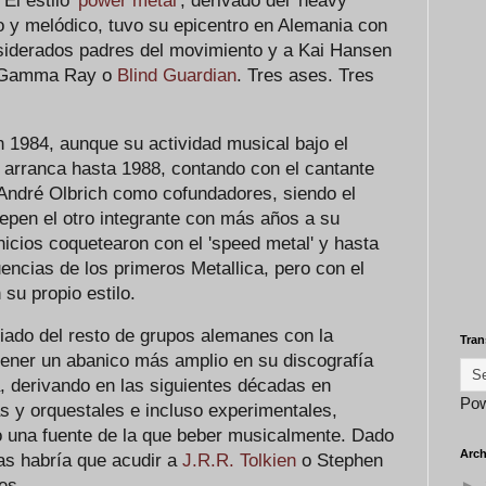
 El estilo
'power metal'
, derivado del 'heavy
 y melódico, tuvo su epicentro en Alemania con
siderados padres del movimiento y a Kai Hansen
o, Gamma Ray o
Blind Guardian
. Tres ases. Tres
n 1984, aunque su actividad musical bajo el
arranca hasta 1988, contando con el cantante
a André Olbrich como cofundadores, siendo el
iepen el otro integrante con más años a su
nicios coquetearon con el 'speed metal' y hasta
luencias de los primeros Metallica, pero con el
su propio estilo.
ciado del resto de grupos alemanes con la
Tran
 tener un abanico más amplio en su discografía
 derivando en las siguientes décadas en
Po
 y orquestales e incluso experimentales,
o una fuente de la que beber musicalmente. Dado
Arch
ras habría que acudir a
J.R.R. Tolkien
o Stephen
es.
►