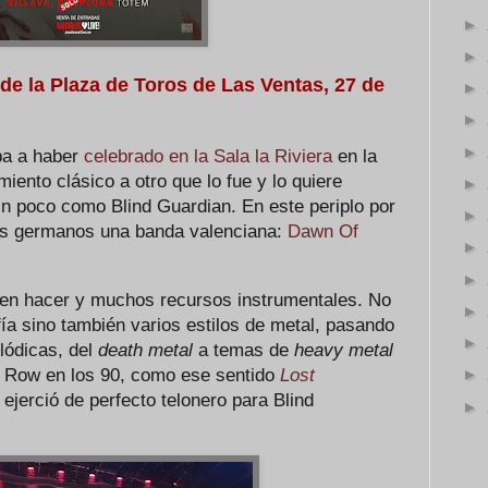
►
►
 de la Plaza de Toros de Las Ventas, 27 de
►
►
►
iba a haber
celebrado en la Sala la Riviera
en la
ento clásico a otro que lo fue y lo quiere
►
Un poco como Blind Guardian. En este periplo por
►
os germanos una banda valenciana:
Dawn Of
►
►
en hacer y muchos recursos instrumentales. No
►
ía sino también varios estilos de metal, pasando
►
lódicas, del
death metal
a temas de
heavy metal
d Row en los 90, como ese sentido
Lost
►
 ejerció de perfecto telonero para Blind
►