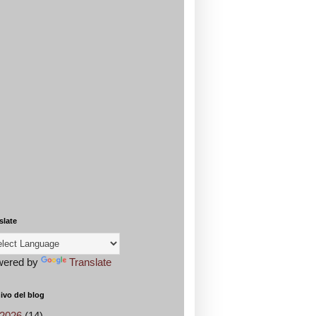
slate
wered by
Translate
ivo del blog
2026
(14)