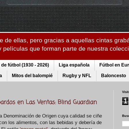
 de ellas, pero gracias a aquellas cintas grab
 y películas que forman parte de nuestra colec
de fútbol (1930 - 2026)
Liga española
Fútbol en Eu
a
Mitos del balompié
Rugby y NFL
Baloncesto
Visi
1
 bardos en Las Ventas: Blind Guardian
a Denominación de Origen cuya calidad se ciñe
Busc
con los alimentos, con las bebidas y debería de