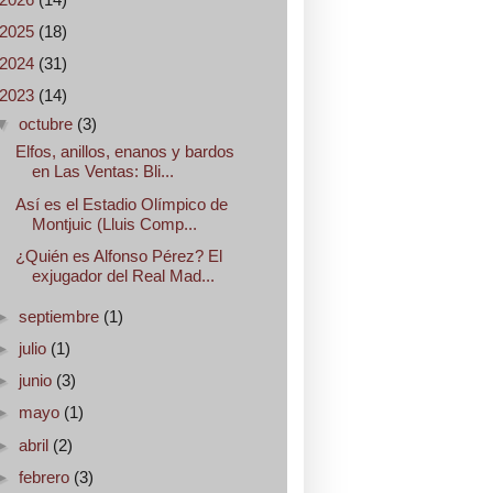
2025
(18)
2024
(31)
2023
(14)
▼
octubre
(3)
Elfos, anillos, enanos y bardos
en Las Ventas: Bli...
Así es el Estadio Olímpico de
Montjuic (Lluis Comp...
¿Quién es Alfonso Pérez? El
exjugador del Real Mad...
►
septiembre
(1)
►
julio
(1)
►
junio
(3)
►
mayo
(1)
►
abril
(2)
►
febrero
(3)