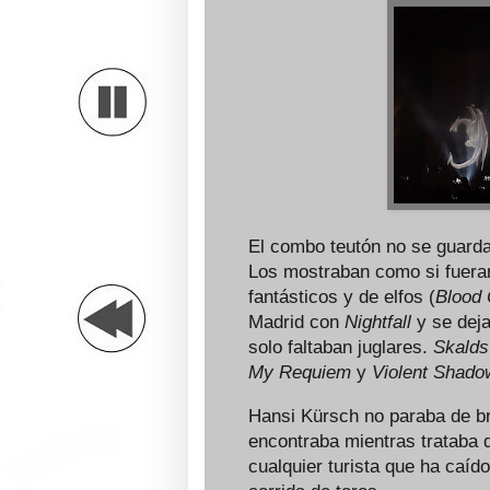
El combo teutón no se guarda
Los mostraban como si fuera
fantásticos y de elfos (
Blood 
Madrid con
Nightfall
y se deja
solo faltaban juglares.
Skald
My Requiem
y
Violent Shado
Hansi Kürsch no paraba de br
encontraba mientras trataba 
cualquier turista que ha caíd