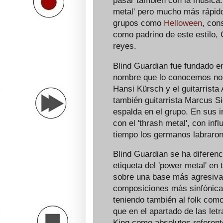
pasar también con la música.
metal' pero mucho más rápido
grupos como
Helloween
, con
como padrino de este estil
reyes.
Blind Guardian fue fundado e
nombre que lo conocemos no 
Hansi Kürsch y el guitarrist
también guitarrista Marcus S
espalda en el grupo. En sus i
con el 'thrash metal', con inf
tiempo los germanos labraron 
Blind Guardian se ha diferen
etiqueta del 'power metal' en
sobre una base más agresiva,
composiciones más sinfónicas
teniendo también al folk com
que en el apartado de las let
King como absolutos referent