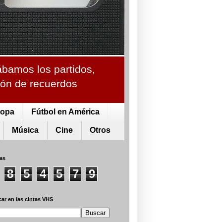
ábamos los partidos,
ción de recuerdos
ropa
Fútbol en América
Música
Cine
Otros
tas
8
5
4
5
7
9
ar en las cintas VHS