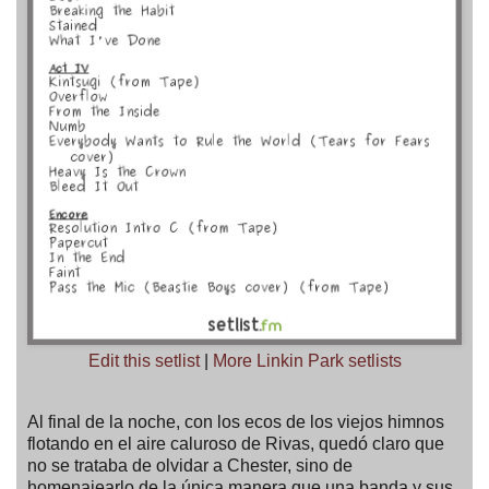
Edit this setlist
|
More Linkin Park setlists
Al final de la noche, con los ecos de los viejos himnos
flotando en el aire caluroso de Rivas, quedó claro que
no se trataba de olvidar a Chester, sino de
homenajearlo de la única manera que una banda y sus