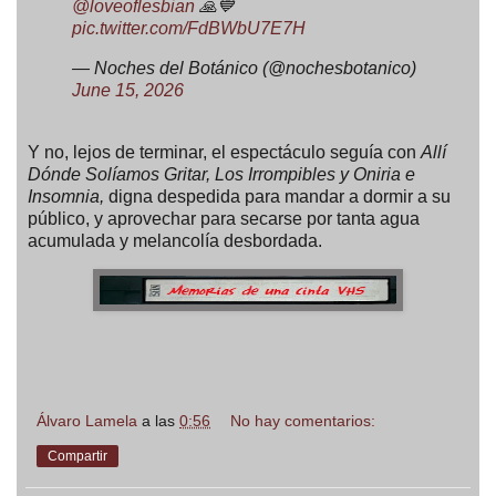
@loveoflesbian
🙏💙
pic.twitter.com/FdBWbU7E7H
— Noches del Botánico (@nochesbotanico)
June 15, 2026
Y no, lejos de terminar, el espectáculo seguía con
Allí
Dónde Solíamos Gritar, Los Irrompibles
y Oniria e
Insomnia,
digna despedida para mandar a dormir a su
público, y aprovechar para secarse por tanta agua
acumulada y melancolía desbordada.
Álvaro Lamela
a las
0:56
No hay comentarios:
Compartir