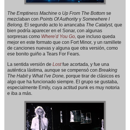
The Emptiness Machine
o
Up From The Bottom
se
mezclaban con
Points Of Authority
y
Somewhere I
Belong.
El segundo acto lo arrancaba
The Catalyst,
que
bien podría aparecer en el Sonar, con algunas
sorpresas como
Where'd You Go,
que incluso queda
mejor en este formato que con Fort Minor
,
y un ramillete
de canciones nuevas y alguna que otra versión, como
ese bonito guiño a
Tears For Fears.
La sentida versión de
Lost
fue acortada, y fue una
auténtica lástima
,
aunque se compensó con
Breaking
The Habit
y
What I've Done,
porque tirar de clásicos es
algo que ha funcionado siempre. El grupo se gustaba,
especialmente Emily, cuya actitud punk es muy notoria
e iba a más.