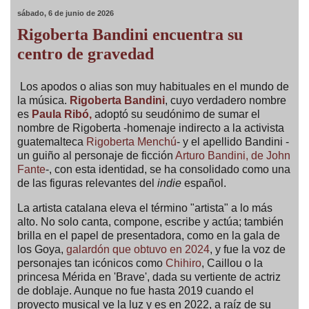
sábado, 6 de junio de 2026
Rigoberta Bandini encuentra su
centro de gravedad
Los apodos o alias son muy habituales en el mundo de
la música.
Rigoberta Bandini
, cuyo verdadero nombre
es
Paula Ribó,
adoptó su seudónimo de sumar el
nombre de Rigoberta -homenaje indirecto a la activista
guatemalteca
Rigoberta Menchú
- y el apellido Bandini -
un guiño al personaje de ficción
Arturo Bandini, de John
Fante
-, con esta identidad, se ha consolidado como una
de las figuras relevantes del
indie
español.
La artista catalana eleva el término "artista" a lo más
alto. No solo canta, compone, escribe y actúa; también
brilla en el papel de presentadora, como en la gala de
los Goya,
galardón que obtuvo en 2024
, y fue la voz de
personajes tan icónicos como
Chihiro
, Caillou o la
princesa Mérida en 'Brave', dada su vertiente de actriz
de doblaje. Aunque no fue hasta 2019 cuando el
proyecto musical ve la luz y es en 2022, a raíz de su