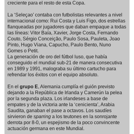
creciente para el resto de esta Copa.
La ‘Seleçao’ contaba con futbolistas relevantes a nivel
internacional como: Rui Costa y Luis Figo, dos estrellas
flanqueadas por jugadores que daban empaque a todas
las líneas: Vitor Baía, Xavier, Jorge Costa, Fernando
Couto, Sérgio Conceição, Paulo Sosa, Pauleta, Joao
Pinto, Hugo Viana, Capucho, Paulo Bento, Nuno
Gomes o Petit.
La generación de oro del fútbol luso, que había
conseguido el mundial sub-21 de manera consecutiva
en 1989 y 1991, malograba su último cartucho para
refrendar los éxitos con el equipo absoluto.
En el
grupo E
, Alemania cumplía el guión previsto
dejando a la República de Irlanda y Camerún la pelea
por la segunda plaza. Los irlandeses a base de
empates y de la victoria ante la ‘cenicienta’, Arabia
Saudita, ganaban el pase a octavos. Los saudíes
sirvieron de
sparring
a los teutones en la sonrojante
derrota por 8-0, un espejismo de la poco convincente
actuación germana en este Mundial.