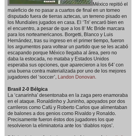
México repitió el
maleficio de no pasar a cuartos de final en un torneo
disputado fuera de tierras aztecas, un terreno pisado en
los Mundiales jugados en casa. El ‘Tri’ encaró bien en
el encuentro, a pesar de que a los 8’ Mc Bride marcara
para los norteamericanos. Borgetti, Blanco y Luis
Hernández, tras su ingreso en el primer tiempo, fueron
los argumentos para voltear un partido que se les acabó
escapando porque México llegaba al área, pero no
daba la estocada, no mataba y Estados Unidos
esperaba sus opciones, que aparecieron a los 64’ con
una buena contra materializada por uno de los mejores
jugadores del ‘soccer’,
Landon Donovan.
Brasil 2-0 Bélgica
La ‘canarinha’ desentonaba en la zaga pero enamoraba
en el ataque. Ronaldinho y Juninho, apoyados por dos
carrileros como Cafú y Roberto Carlos que alimentaban
de balones a dos genios como Rivaldo y Ronaldo.
Precisamente fueron éstos dos jugadores los que
resolvieron la eliminatoria ante los ‘diablos rojos’.