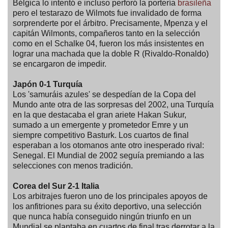
Bélgica lo intentó e incluso perforó la portería
brasileña
pero el testarazo de Wilmots fue invalidado de forma
sorprenderte por el árbitro. Precisamente, Mpenza y el
capitán Wilmonts, compañeros tanto en la selección
como en el Schalke 04, fueron los más insistentes en
lograr una machada que la doble R (Rivaldo-Ronaldo)
se encargaron de impedir.
Japón 0-1 Turquía
Los 'samuráis azules' se despedían de la Copa del
Mundo ante otra de las sorpresas del 2002, una Turquía
en la que destacaba el gran ariete Hakan Sukur,
sumado a un emergente y prometedor Emre y un
siempre competitivo Basturk. Los cuartos de final
esperaban a los otomanos ante otro inesperado rival:
Senegal. El Mundial de 2002 seguía premiando a las
selecciones con menos tradición.
Corea del Sur 2-1 Italia
Los arbitrajes fueron uno de los principales apoyos de
los anfitriones para su éxito deportivo, una selección
que nunca había conseguido ningún triunfo en un
Mundial se plantaba en cuartos de final tras derrotar a la