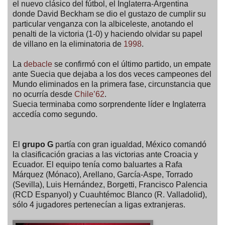
el nuevo clásico del fútbol, el Inglaterra-Argentina
donde David Beckham se dio el gustazo de cumplir su
particular venganza con la albiceleste, anotando el
penalti de la victoria (1-0) y haciendo olvidar su papel
de villano en la eliminatoria de
1998
.
La
debacle
se confirmó con el último partido, un empate
ante Suecia que dejaba a los dos veces campeones del
Mundo eliminados en la primera fase, circunstancia que
no ocurría desde
Chile’62
.
Suecia terminaba como sorprendente líder e Inglaterra
accedía como segundo.
El
grupo G
partía con gran igualdad, México comandó
la clasificación gracias a las victorias ante Croacia y
Ecuador. El equipo tenía como baluartes a Rafa
Márquez (Mónaco), Arellano, García-Aspe, Torrado
(Sevilla), Luis Hernández, Borgetti, Francisco Palencia
(RCD Espanyol) y Cuauhtémoc Blanco (R. Valladolid),
sólo 4 jugadores pertenecían a ligas extranjeras.