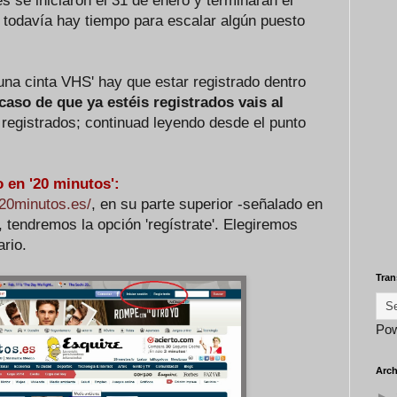
s se iniciaron el 31 de enero y terminarán el
 todavía hay tiempo para escalar algún puesto
una cinta VHS' hay que estar registrado dentro
caso de que ya estéis registrados vais al
 registrados; continuad leyendo desde el punto
 en '20 minutos':
.20minutos.es/
, en su parte superior -señalado en
, tendremos la opción 'regístrate'. Elegiremos
ario.
Tran
Po
Arch
►