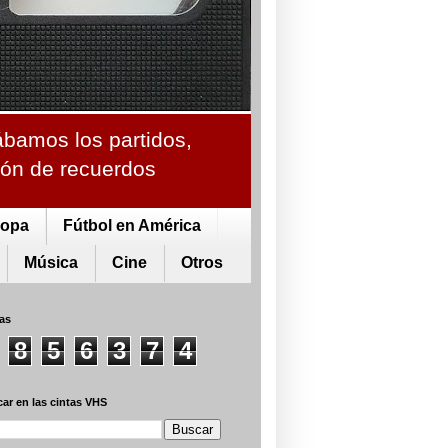
ábamos los partidos,
ción de recuerdos
ropa
Fútbol en América
Música
Cine
Otros
tas
8
5
6
3
7
4
ar en las cintas VHS