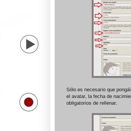
Sólo es necesario que pongái
el avatar, la fecha de nacimie
obligatorios de rellenar.