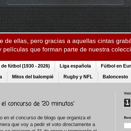
 de ellas, pero gracias a aquellas cintas grab
 y películas que forman parte de nuestra colec
de fútbol (1930 - 2026)
Liga española
Fútbol en Eu
a
Mitos del balompié
Rugby y NFL
Baloncesto
Visi
1
 el concurso de '20 minutos'
po en el concurso de blogs que organiza el
Busc
rimera que voy a pedir el voto directamente a