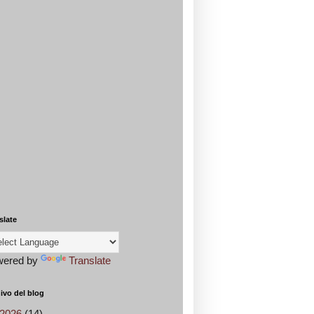
slate
wered by
Translate
ivo del blog
2026
(14)