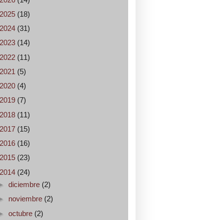
2025
(18)
2024
(31)
2023
(14)
2022
(11)
2021
(5)
2020
(4)
2019
(7)
2018
(11)
2017
(15)
2016
(16)
2015
(23)
2014
(24)
►
diciembre
(2)
►
noviembre
(2)
►
octubre
(2)