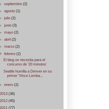
►
septiembre
(2)
►
agosto
(1)
►
julio
(2)
►
junio
(3)
►
mayo
(2)
►
abril
(2)
►
marzo
(2)
▼
febrero
(2)
El blog os necesita para el
concurso de '20 minutos'
Seattle humilla a Denver en su
primer 'Vince Lomba...
►
enero
(2)
2013
(36)
2012
(45)
2011
(77)