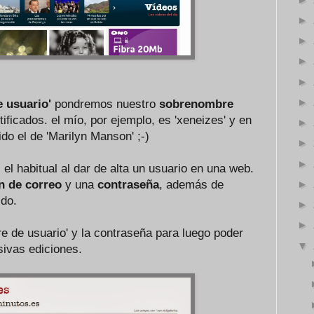
►
►
►
►
►
 usuario'
pondremos nuestro
sobrenombre
ificados. el mío, por ejemplo, es 'xeneizes' y en
►
do el de 'Marilyn Manson' ;-)
►
►
 el habitual al dar de alta un usuario en una web.
►
n de correo
y una
contraseña
, además de
ido.
►
►
e de usuario' y la contraseña para luego poder
▼
sivas ediciones.