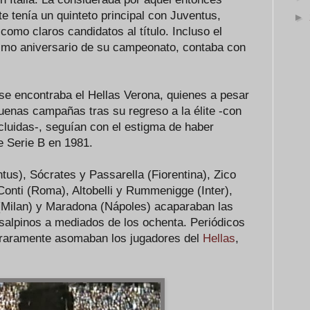
e tenía un quinteto principal con Juventus,
►
como claros candidatos al título. Incluso el
écimo aniversario de su campeonato, contaba con
 se encontraba el Hellas Verona, quienes a pesar
enas campañas tras su regreso a la élite -con
cluidas-, seguían con el estigma de haber
 Serie B en 1981.
ntus), Sócrates y Passarella (Fiorentina), Zico
Conti (Roma), Altobelli y Rummenigge (Inter),
 (Milan) y Maradona (Nápoles) acaparaban las
nsalpinos a mediados de los ochenta. Periódicos
e raramente asomaban los jugadores del
Hellas
,