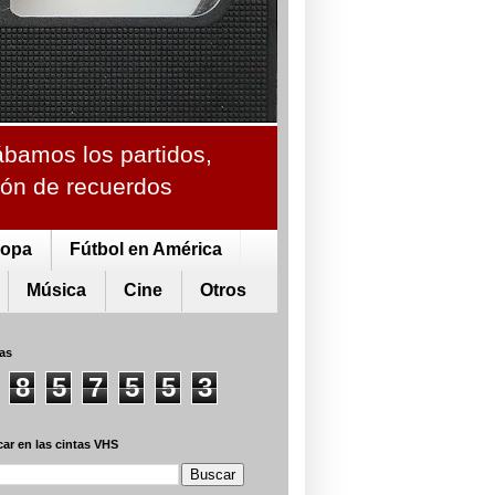
ábamos los partidos,
ción de recuerdos
ropa
Fútbol en América
Música
Cine
Otros
tas
8
5
7
5
5
3
ar en las cintas VHS