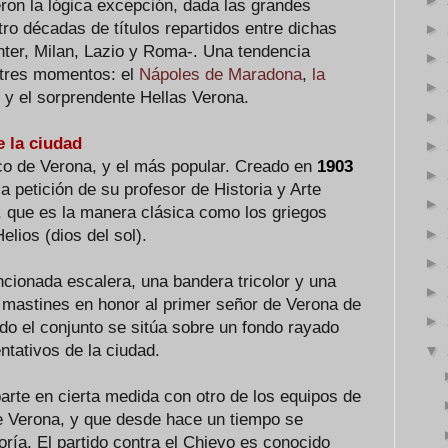
on la lógica excepción, dada las grandes
tro décadas de títulos repartidos entre dichas
►
nter, Milan, Lazio y Roma-. Una tendencia
►
n tres momentos: el
Nápoles de Maradona
,
la
►
i
y el sorprendente Hellas Verona.
►
e la ciudad
►
ico de Verona, y el más popular. Creado en
1903
►
 petición de su profesor de Historia y Arte
►
, que es la manera clásica como los griegos
►
elios (dios del sol).
►
cionada escalera, una bandera tricolor y una
►
 mastines en honor al primer señor de Verona de
►
Todo el conjunto se sitúa sobre un fondo rayado
ntativos de la ciudad.
▼
rte en cierta medida con otro de los equipos de
 de Verona, y que desde hace un tiempo se
ría. El partido contra el Chievo es conocido