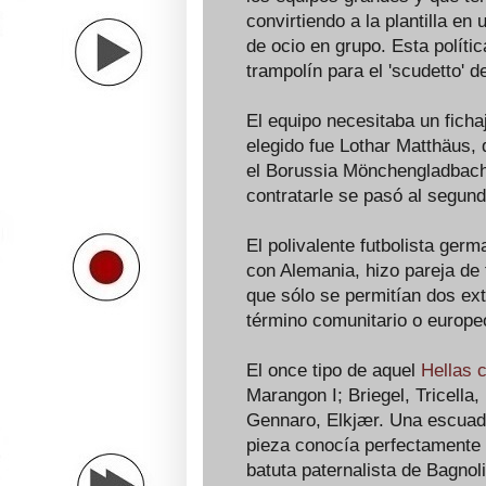
convirtiendo a la plantilla en
de ocio en grupo. Esta políti
trampolín para el 'scudetto' d
El equipo necesitaba un fichaj
elegido fue Lothar Matthäus, 
el Borussia Mönchengladbach 
contratarle se pasó al segund
El polivalente futbolista germ
con Alemania, hizo pareja de
que sólo se permitían dos ext
término comunitario o europe
El once tipo de aquel
Hellas 
Marangon I; Briegel, Tricella, 
Gennaro, Elkjær. Una escuad
pieza conocía perfectamente s
batuta paternalista de Bagnoli