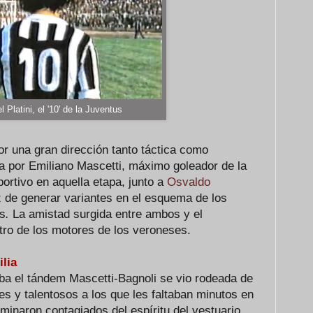
l Platini, el '10' de la Juventus
or una gran dirección tanto táctica como
da por Emiliano Mascetti, máximo goleador de la
eportivo en aquella etapa, junto a
Osvaldo
z de generar variantes en el esquema de los
os
.
La amistad surgida entre ambos y el
tro de los motores de los veroneses.
lia
a el tándem Mascetti-Bagnoli se vio rodeada de
nes y talentosos a los que les faltaban minutos en
minaron contagiados del espíritu del vestuario,