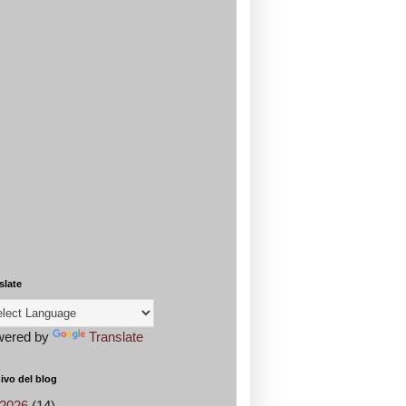
slate
wered by
Translate
ivo del blog
2026
(14)