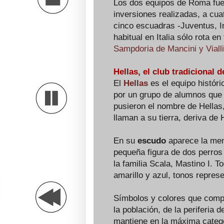
Los dos equipos de Roma fuer
inversiones realizadas, a cua
cinco escuadras -Juventus, I
habitual en Italia sólo rota e
Sampdoria de Mancini y Viall
Hellas, el club tradicional d
El
Hellas
es el equipo histór
por un grupo de alumnos que a
pusieron el nombre de Hellas
llaman a su tierra, deriva de H
En su
escudo
aparece la men
pequeña figura de dos perros
la familia Scala, Mastino I. 
amarillo y azul, tonos represe
Símbolos y colores que compa
la población, de la periferia
mantiene en la máxima catego