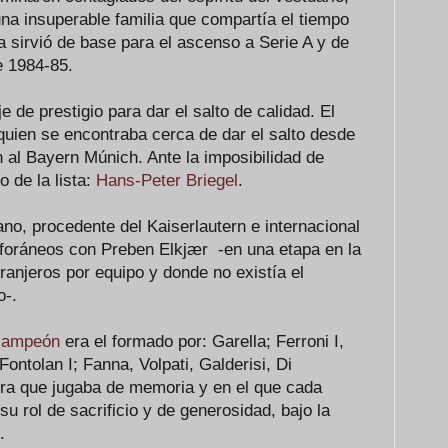
 una insuperable familia que compartía el tiempo
ca sirvió de base para el ascenso a Serie A y de
e 1984-85.
e de prestigio para dar el salto de calidad. El
quien se encontraba cerca de dar el salto desde
al Bayern Múnich. Ante la imposibilidad de
o de la lista:
Hans-Peter Briegel
.
ano, procedente del Kaiserlautern e internacional
 foráneos con Preben Elkjær -en una etapa en la
ranjeros por equipo y donde no existía el
o-.
campeón
era el formado por: Garella; Ferroni I,
Fontolan I; Fanna, Volpati, Galderisi, Di
ra que jugaba de memoria y en el que cada
u rol de sacrificio y de generosidad, bajo la
.