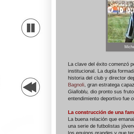
Miche
La clave del éxito comenzó p
institucional. La dupla forma
historia del club y director d
Bagnoli
, gran estratega capa
Gialloblu,
dio pronto sus frut
entendimiento deportivo fue o
La construcción de una fami
La buena relación que emanab
una serie de futbolistas jóve
los equipos grandes y que ter