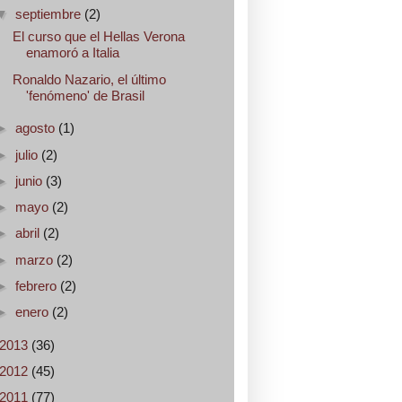
▼
septiembre
(2)
El curso que el Hellas Verona
enamoró a Italia
Ronaldo Nazario, el último
'fenómeno' de Brasil
►
agosto
(1)
►
julio
(2)
►
junio
(3)
►
mayo
(2)
►
abril
(2)
►
marzo
(2)
►
febrero
(2)
►
enero
(2)
2013
(36)
2012
(45)
2011
(77)