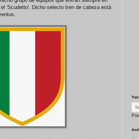
strecho grupo de equipos que entran siempre en
 el 'Scudetto'. Dicho selecto tren de cabeza está
ventus.
Tran
Po
Arch
►