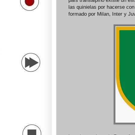
país transalpino existe un e
las quinielas por hacerse con
formado por Milan, Inter y Ju