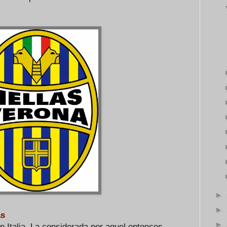
►
►
as
►
 Italia. La considerada por aquel entonces