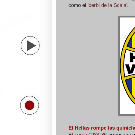
como el
'derbi de la Scala'
.
El Hellas rompe las quiniel
El
curso 1984-85
arrancaba en