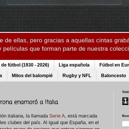
 de ellas, pero gracias a aquellas cintas grab
 y películas que forman parte de nuestra colec
de fútbol (1930 - 2026)
Liga española
Fútbol en Eu
a
Mitos del balompié
Rugby y NFL
Baloncesto
Visi
1
erona enamoró a Italia
ión italiana, la llamada
Serie A
, está marcada
Busc
ales clubes del país. Al igual que España, en el