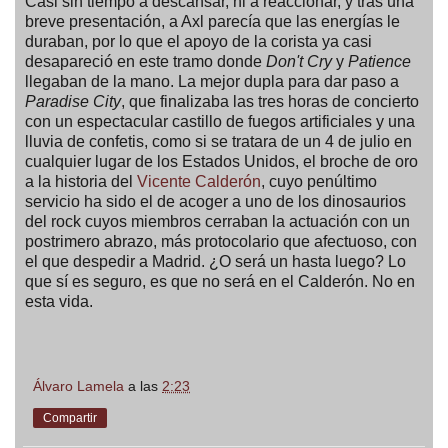
Casi sin tiempo a descansar, ni a reaccionar, y tras una
breve presentación, a Axl parecía que las energías le
duraban, por lo que el apoyo de la corista ya casi
desapareció en este tramo donde
Don't Cry
y
Patience
llegaban de la mano. La mejor dupla para dar paso a
Paradise City
, que finalizaba las tres horas de concierto
con un espectacular castillo de fuegos artificiales y una
lluvia de confetis, como si se tratara de un 4 de julio en
cualquier lugar de los Estados Unidos, el broche de oro
a la historia del
Vicente Calderón
, cuyo penúltimo
servicio ha sido el de acoger a uno de los dinosaurios
del rock cuyos miembros cerraban la actuación con un
postrimero abrazo, más protocolario que afectuoso, con
el que despedir a Madrid. ¿O será un hasta luego? Lo
que sí es seguro, es que no será en el Calderón. No en
esta vida.
Álvaro Lamela
a las
2:23
Compartir