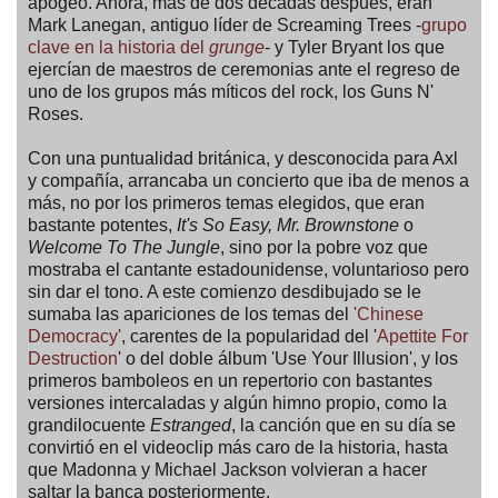
apogeo. Ahora, más de dos décadas después, eran
Mark Lanegan, antiguo líder de Screaming Trees -
grupo
clave en la historia del
grunge
- y Tyler Bryant los que
ejercían de maestros de ceremonias ante el regreso de
uno de los grupos más míticos del rock, los Guns N'
Roses.
Con una puntualidad británica, y desconocida para Axl
y compañía, arrancaba un concierto que iba de menos a
más, no por los primeros temas elegidos, que eran
bastante potentes,
It's So Easy, Mr. Brownstone
o
Welcome To The Jungle
, sino por la pobre voz que
mostraba el cantante estadounidense, voluntarioso pero
sin dar el tono. A este comienzo desdibujado se le
sumaba las apariciones de los temas del
'Chinese
Democracy'
, carentes de la popularidad del '
Apettite For
Destruction
' o del doble álbum 'Use Your Illusion', y los
primeros bamboleos en un repertorio con bastantes
versiones intercaladas y algún himno propio, como la
grandilocuente
Estranged
, la canción que en su día se
convirtió en el videoclip más caro de la historia, hasta
que Madonna y Michael Jackson volvieran a hacer
saltar la banca posteriormente.