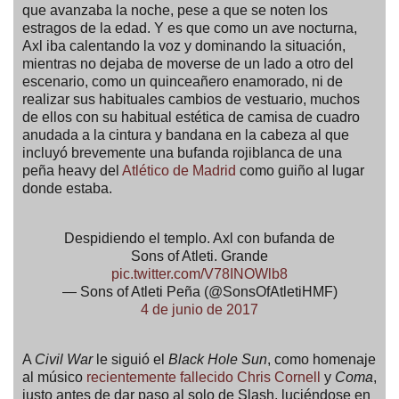
que avanzaba la noche, pese a que se noten los
estragos de la edad. Y es que como un ave nocturna,
Axl iba calentando la voz y dominando la situación,
mientras no dejaba de moverse de un lado a otro del
escenario, como un quinceañero enamorado, ni de
realizar sus habituales cambios de vestuario, muchos
de ellos con su habitual estética de camisa de cuadro
anudada a la cintura y bandana en la cabeza al que
incluyó brevemente una bufanda rojiblanca de una
peña heavy del
Atlético de Madrid
como guiño al lugar
donde estaba.
Despidiendo el templo. Axl con bufanda de
Sons of Atleti. Grande
pic.twitter.com/V78INOWlb8
— Sons of Atleti Peña (@SonsOfAtletiHMF)
4 de junio de 2017
A
Civil War
le siguió el
Black Hole Sun
, como homenaje
al músico
recientemente fallecido Chris Cornell
y
Coma
,
justo antes de dar paso al solo de Slash, luciéndose en