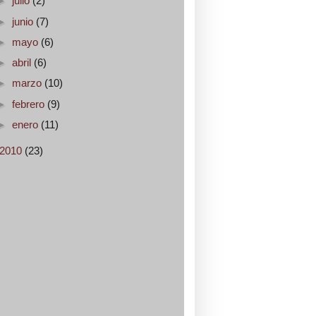
►
julio
(2)
►
junio
(7)
►
mayo
(6)
►
abril
(6)
►
marzo
(10)
►
febrero
(9)
►
enero
(11)
2010
(23)