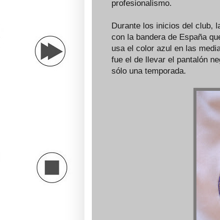
profesionalismo.
Durante los inicios del club,
con la bandera de España que
usa el color azul en las medi
fue el de llevar el pantalón 
sólo una temporada.