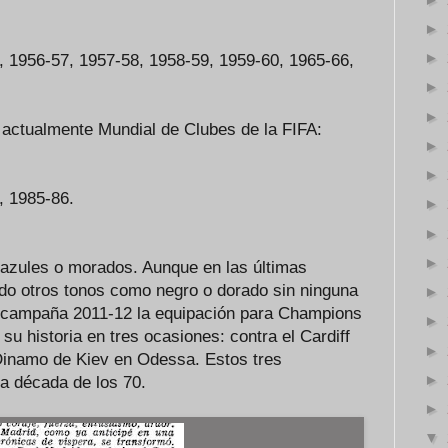
►
►
, 1956-57, 1957-58, 1958-59, 1959-60, 1965-66,
►
►
 actualmente Mundial de Clubes de la FIFA:
►
►
 1985-86.
►
►
►
 azules o morados. Aunque en las últimas
do otros tonos como negro o dorado sin ninguna
►
la campaña 2011-12 la equipación para Champions
►
e su historia en tres ocasiones: contra el Cardiff
►
l Dinamo de Kiev en Odessa. Estos tres
►
la década de los 70.
►
▼