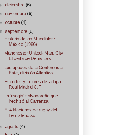
►
diciembre
(6)
►
noviembre
(6)
►
octubre
(4)
▼
septiembre
(6)
Historia de los Mundiales:
México (1986)
Manchester United- Man. City:
El derbi de Denis Law
Los apodos de la Conferencia
Este, división Atlántico
Escudos y colores de la Liga:
Real Madrid C.F.
La 'magia' salvadoreña que
hechizó al Carranza
El 4 Naciones de rugby del
hemisferio sur
►
agosto
(4)