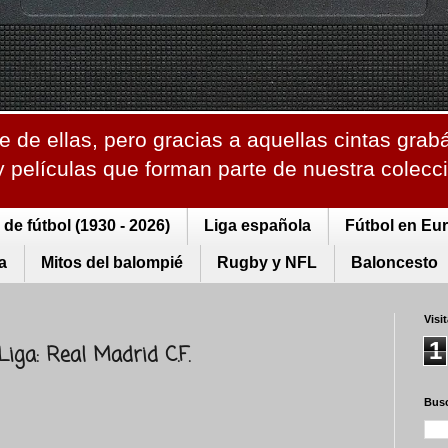
 de ellas, pero gracias a aquellas cintas grab
 y películas que forman parte de nuestra colec
de fútbol (1930 - 2026)
Liga española
Fútbol en Eu
a
Mitos del balompié
Rugby y NFL
Baloncesto
Visi
1
Liga: Real Madrid C.F.
Busc