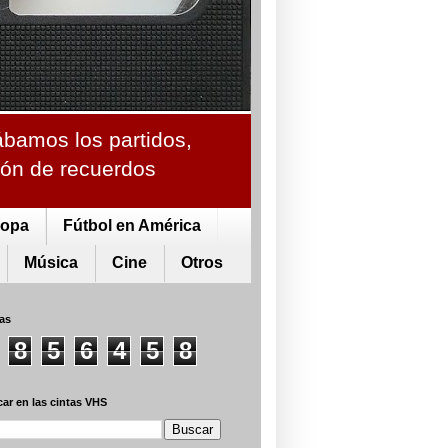
ábamos los partidos,
ción de recuerdos
ropa
Fútbol en América
Música
Cine
Otros
tas
8
5
6
4
5
8
ar en las cintas VHS