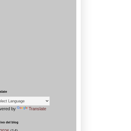
slate
wered by
Translate
ivo del blog
2026
(14)