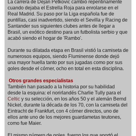
La carrera de Dejan Petkovic cambió repentinamente
cuando dejaba el Estrella Roja para enrolarse en el
Real Madrid. Su paso por la Liga española fue de
puntillas, casi inadvertido, siendo el Sevilla y Racing de
Santander sus siguientes clubes antes de llegar a
Brasil, un exótico destino para un futbolista serbio y que
acabó siendo el hogar de 'Rambo'.
Durante su dilatada etapa en Brasil vistió la camiseta de
numerosos equipos, siendo Fluminense donde dejó
una mayor huella tanto por sus jugadas como por sus
goles desde el córner, ocho en total en esta disciplina.
Otros grandes especialistas
También han pasado a la historia por su habilidad
desde la esquina: el norirlandés Charlie Tully para el
Celtic
y su selección, en los años 50 y el alemán Bernd
Nickel, durante la década de los 70, con la camiseta del
Eintracht de Frankfurt, con 4 córner directos, uno de
ellos ante uno de los mejores guardametas teutones,
como fue Maier.
El mismo número de goles, fueron los que aportó el