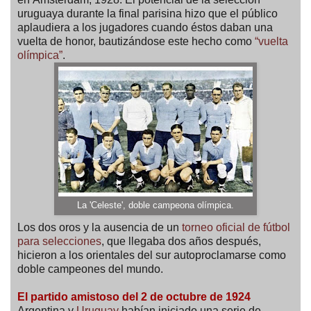
uruguaya durante la final parisina hizo que el público
aplaudiera a los jugadores cuando éstos daban una
vuelta de honor, bautizándose este hecho como
“vuelta
olímpica”
.
La 'Celeste', doble campeona olímpica.
Los dos oros y la ausencia de un
torneo oficial de fútbol
para selecciones
, que llegaba dos años después,
hicieron a los orientales del sur autoproclamarse como
doble campeones del mundo.
El partido amistoso del 2 de octubre de 1924
Argentina y
Uruguay
habían iniciado una serie de