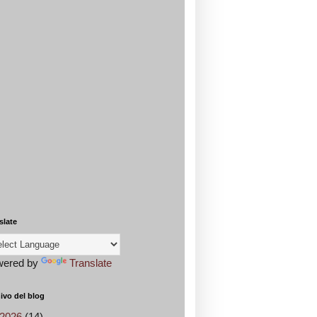
slate
wered by
Translate
ivo del blog
2026
(14)