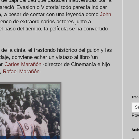
 de baja calidad que pasaban inadvertidas por la
reció 'Evasión o Victoria' todo parecía indicar
o, a pesar de contar con una leyenda como
John
lenco de extraordinarios actores junto a
 paso del tiempo, la película se ha convertido
e la cinta, el trasfondo histórico del guión y las
aje, conviene echar un vistazo al libro 'un
or
Carlos Marañón
-director de Cinemanía e hijo
,
Rafael Marañón
-
Tran
Po
Arch
►