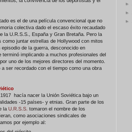
ientos, la convivencia de los deportistas y el
►
►
ltado es el de una película convencional que no
►
moria colectiva dado el escaso éxito recaudado
de la U.R.S.S., España y Gran Bretaña. Pero la
s como juntar estrellas de Hollywood con mitos
 episodio de la guerra, desconocido en
e terminó implicando a muchos profesionales del
o por uno de los mejores directores del momento.
o a ser recordado con el tiempo como una obra
iético
1917 hacía nacer la Unión Soviética bajo un
lidades -15 países- y etnias. Gran parte de los
e la
U.R.S.S.
tomaron el nombre de los
ieran, como asociaciones sindicales de
gamos por ejemplo al:
s del ejército.