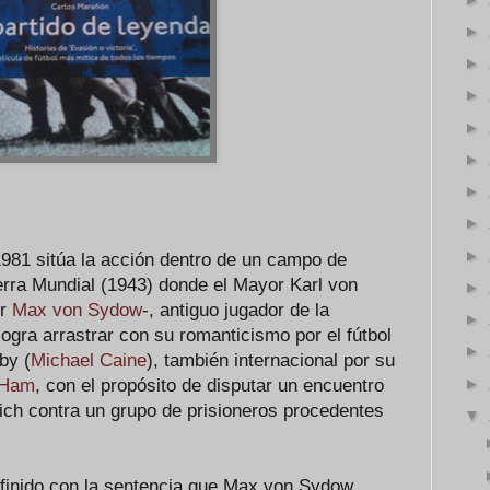
►
►
►
►
►
►
►
►
981 sitúa la acción dentro de un campo de
erra Mundial (1943) donde el Mayor Karl von
►
or
Max von Sydow
-, antiguo jugador de la
►
ogra arrastrar con su romanticismo por el fútbol
►
by (
Michael Caine
), también internacional por su
►
 Ham
, con el propósito de disputar un encuentro
eich contra un grupo de prisioneros procedentes
▼
definido con la sentencia que Max von Sydow