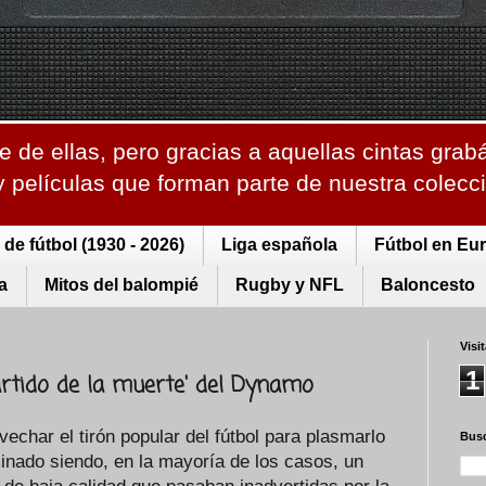
 de ellas, pero gracias a aquellas cintas grab
 y películas que forman parte de nuestra colec
de fútbol (1930 - 2026)
Liga española
Fútbol en Eu
a
Mitos del balompié
Rugby y NFL
Baloncesto
Visi
1
partido de la muerte' del Dynamo
echar el tirón popular del fútbol para plasmarlo
Busc
minado siendo, en la mayoría de los casos, un