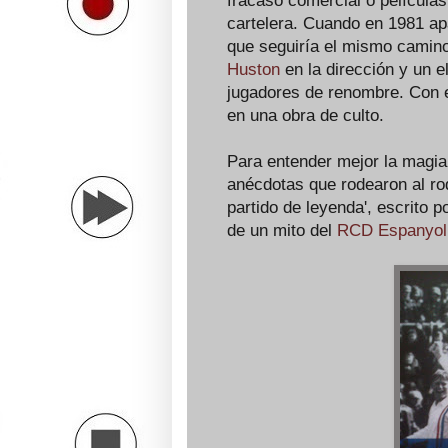
fracaso comercial o películas
cartelera. Cuando en 1981 apa
que seguiría el mismo camin
Huston
en la dirección y un e
jugadores de renombre. Con el
en una obra de culto.
Para entender mejor la magia d
anécdotas que rodearon al rod
partido de leyenda', escrito p
de un mito del
RCD Espanyol