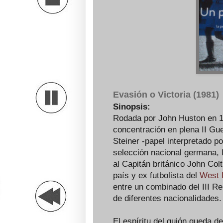
Evasión o Victoria (1981)
Sinopsis:
Rodada por John Huston en 1
concentración en plena II Gu
Steiner -papel interpretado p
selección nacional germana, l
al Capitán británico John Colt
país y ex futbolista del
West
entre un combinado del III R
de diferentes nacionalidades.
El espíritu del guión queda 