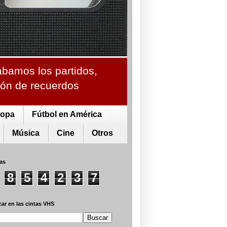
ábamos los partidos,
ción de recuerdos
ropa
Fútbol en América
Música
Cine
Otros
tas
8
5
4
2
3
7
ar en las cintas VHS