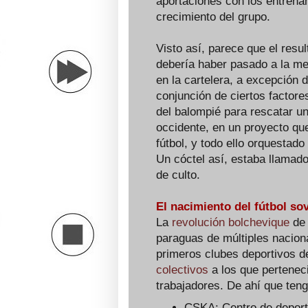
aportaciones con los entrenam
crecimiento del grupo.
Visto así, parece que el resu
debería haber pasado a la me
en la cartelera, a excepción 
conjunción de ciertos factore
del balompié para rescatar un
occidente, en un proyecto qu
fútbol, y todo ello orquestad
Un cóctel así, estaba llamad
de culto.
El nacimiento del fútbol sov
La
revolución bolchevique
de 
paraguas de múltiples naciona
primeros clubes deportivos d
colectivos
a los que pertenec
trabajadores. De ahí que ten
CSKA: Centro de deporte