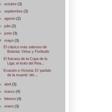
►
octubre
(3)
►
septiembre
(3)
►
agosto
(2)
►
julio
(2)
►
junio
(3)
▼
mayo
(3)
El clásico más sabroso de
Bolonia: Virtus y Fortitudo
El fracaso de la Copa de la
Liga; el éxito del Rea...
Evasión o Victoria: El 'partido
de la muerte' del ...
►
abril
(3)
►
marzo
(4)
►
febrero
(4)
►
enero
(3)