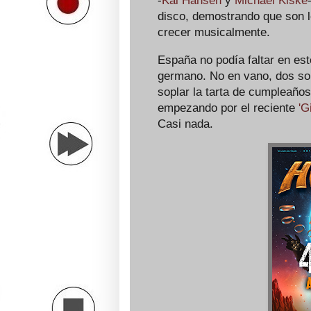
-
Kai Hansen
y
Michael Kiske
disco, demostrando que son 
crecer musicalmente.
España no podía faltar en este
germano. No en vano, dos son
soplar la tarta de cumpleaños
empezando por el reciente
'G
Casi nada.