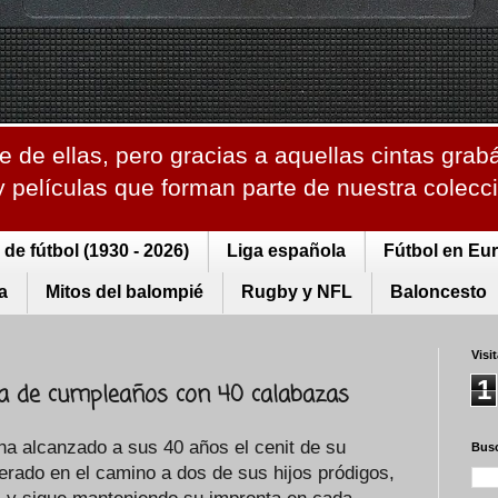
 de ellas, pero gracias a aquellas cintas grab
 y películas que forman parte de nuestra colec
de fútbol (1930 - 2026)
Liga española
Fútbol en Eu
a
Mitos del balompié
Rugby y NFL
Baloncesto
Visi
1
ta de cumpleaños con 40 calabazas
a alcanzado a sus 40 años el cenit de su
Busc
erado en el camino a dos de sus hijos pródigos,