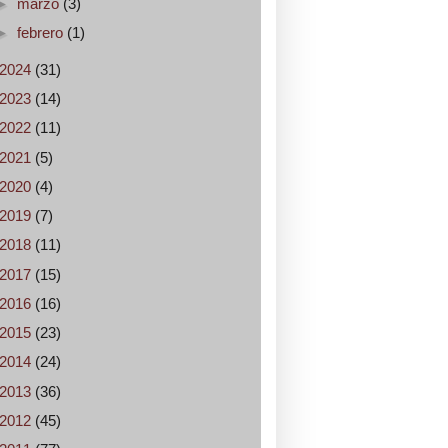
►
marzo
(3)
►
febrero
(1)
2024
(31)
2023
(14)
2022
(11)
2021
(5)
2020
(4)
2019
(7)
2018
(11)
2017
(15)
2016
(16)
2015
(23)
2014
(24)
2013
(36)
2012
(45)