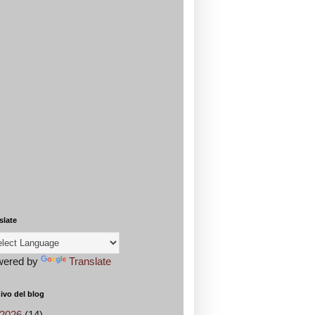
slate
wered by
Translate
ivo del blog
2026
(14)