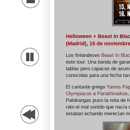
Helloween + Beast In Bla
(Madrid), 15 de noviembr
Los finlandeses
Beast In Bla
este tour. Una banda de gara
tablas pero capaces de asumi
conocidas para una fecha tan
El cantante griego
Yannis Pa
Olympiacos
o
Panathinaikos
,
Palokangas puso la nota de h
rato el mal sonido que nacía
estaban echando merecían m