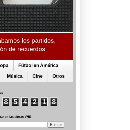
ábamos los partidos,
ción de recuerdos
ropa
Fútbol en América
Música
Cine
Otros
tas
8
5
4
2
1
8
ar en las cintas VHS