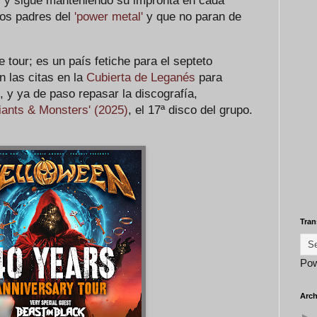
- y sigue manteniendo su impronta en cada
los padres del
'power metal'
y que no paran de
 tour; es un país fetiche para el septeto
 las citas en la
Cubierta de Leganés
para
, y ya de paso repasar la discografía,
iants & Monsters' (2025)
, el 17ª disco del grupo.
Tran
Po
Arch
►