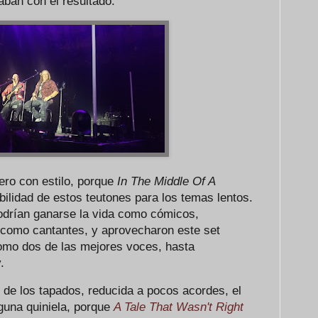
taban con el resultado.
pero con estilo, porque
In The Middle Of A
ilidad de estos teutones para los temas lentos.
drían ganarse la vida como cómicos,
 como cantantes, y aprovecharon este set
omo dos de las mejores voces, hasta
y.
 de los tapados, reducida a pocos acordes, el
guna quiniela, porque
A Tale That Wasn't Right