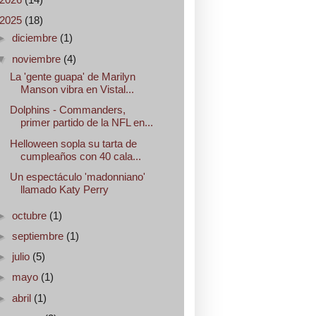
2025
(18)
►
diciembre
(1)
▼
noviembre
(4)
La 'gente guapa' de Marilyn
Manson vibra en Vistal...
Dolphins - Commanders,
primer partido de la NFL en...
Helloween sopla su tarta de
cumpleaños con 40 cala...
Un espectáculo 'madonniano'
llamado Katy Perry
►
octubre
(1)
►
septiembre
(1)
►
julio
(5)
►
mayo
(1)
►
abril
(1)