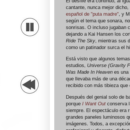
El desfile era continuo, al ig
cantante, nunca mejor dicho,
español de "puta madre"
, y M
según el tema que sonara, no
sonrisas. O incluso jugaban 
dejando a Kai Hansen los cor
Ride The Sky
, mientras sus d
como un patinador surca el hi
Está visto que algunos temas 
estudios,
Universe (Gravity F
Was Made In Heaven
es una 
que llevaba más de una déca
recibido con más tibieza que 
Después del genial solo de b
porque
I Want Out
conserva la
siempre. El espectáculo era 
grandes paneles luminosos q
imágenes. Todos, a excepción