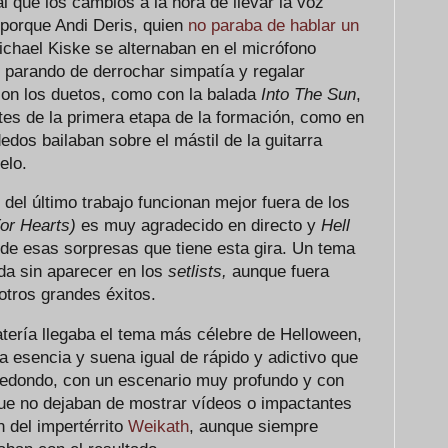
ual que los cambios a la hora de llevar la voz
 porque Andi Deris, quien
no paraba de hablar un
ichael Kiske se alternaban en el micrófono
 parando de derrochar simpatía y regalar
con los duetos, como con la balada
Into The Sun
,
tes de la primera etapa de la formación, como en
edos bailaban sobre el mástil de la guitarra
elo.
del último trabajo funcionan mejor fuera de los
or Hearts)
es muy agradecido en directo y
Hell
de esas sorpresas que tiene esta gira. Un tema
da sin aparecer en los
setlists,
aunque fuera
otros grandes éxitos.
atería llegaba el tema más célebre de Helloween,
 esencia y suena igual de rápido y adictivo que
redondo, con un escenario muy profundo y con
ue no dejaban de mostrar vídeos o impactantes
 del impertérrito
Weikath
, aunque siempre