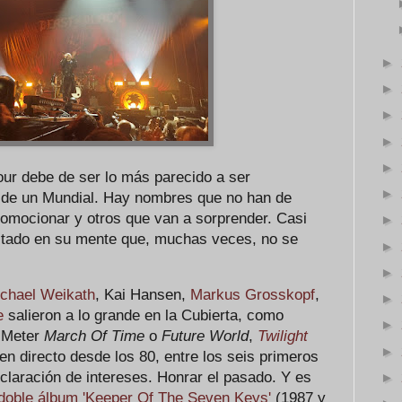
►
►
►
►
►
tour debe de ser lo más parecido a ser
►
s de un Mundial. Hay nombres que no han de
romocionar y otros que van a sorprender. Casi
►
listado en su mente que, muchas veces, no se
►
►
chael Weikath
, Kai Hansen,
Markus Grosskopf
,
►
e
salieron a lo grande en la Cubierta, como
►
. Meter
March Of Time
o
Future World
,
Twilight
►
en directo desde los 80, entre los seis primeros
claración de intereses. Honrar el pasado. Y es
►
doble álbum 'Keeper Of The Seven Keys'
(1987 y