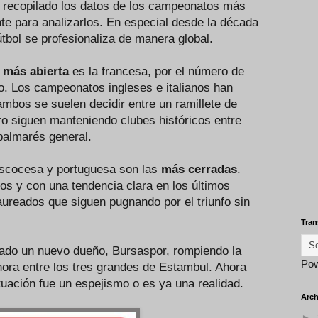
 recopilado los datos de los campeonatos más
nte para analizarlos. En especial desde la década
útbol se profesionaliza de manera global.
a más abierta
es la francesa, por el número de
do. Los campeonatos ingleses e italianos han
ambos se suelen decidir entre un ramillete de
ro siguen manteniendo clubes históricos entre
 palmarés general.
a escocesa y portuguesa son las
más cerradas
.
s y con una tendencia clara en los últimos
aureados que siguen pugnando por el triunfo sin
Tran
asado un nuevo dueño, Bursaspor, rompiendo la
Po
ora entre los tres grandes de Estambul. Ahora
tuación fue un espejismo o es ya una realidad.
Arch
►