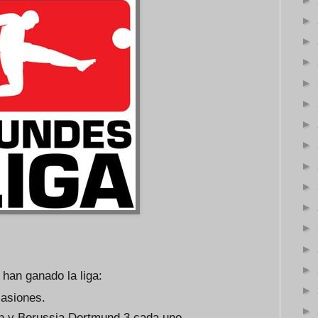
►
►
►
►
►
►
►
►
►
►
►
►
►
han ganado la liga:
►
asiones.
►
n y Borussia Dortmund 3 cada uno.