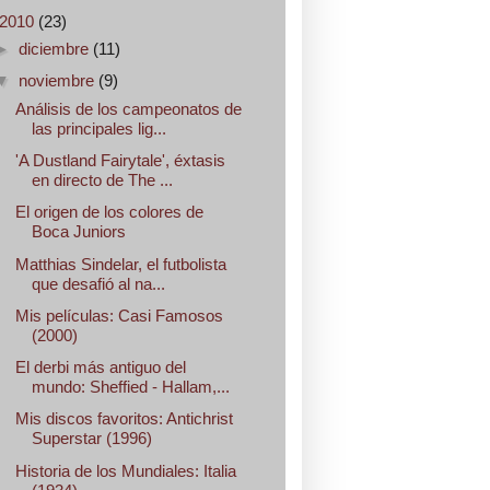
2010
(23)
►
diciembre
(11)
▼
noviembre
(9)
Análisis de los campeonatos de
las principales lig...
'A Dustland Fairytale', éxtasis
en directo de The ...
El origen de los colores de
Boca Juniors
Matthias Sindelar, el futbolista
que desafió al na...
Mis películas: Casi Famosos
(2000)
El derbi más antiguo del
mundo: Sheffied - Hallam,...
Mis discos favoritos: Antichrist
Superstar (1996)
Historia de los Mundiales: Italia