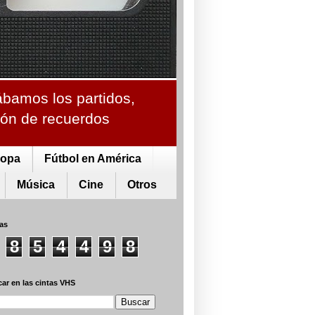
ábamos los partidos,
ción de recuerdos
ropa
Fútbol en América
Música
Cine
Otros
tas
8
5
4
4
9
8
ar en las cintas VHS