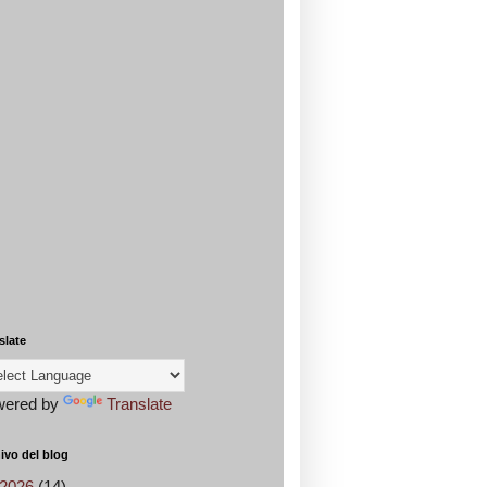
slate
wered by
Translate
ivo del blog
2026
(14)