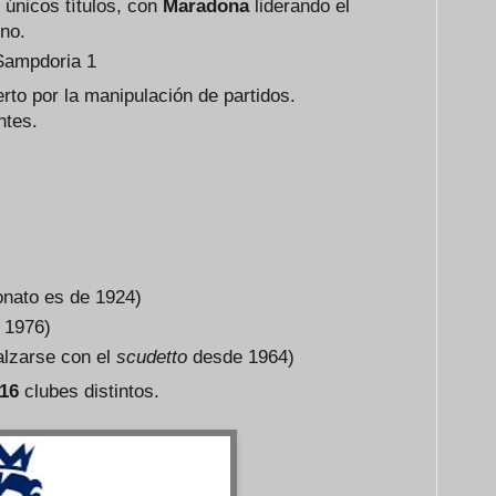
únicos títulos, con
Maradona
liderando el
uno.
 Sampdoria 1
rto por la manipulación de partidos.
ntes.
nato es de 1924)
 1976)
alzarse con el
scudetto
desde 1964)
16
clubes distintos.