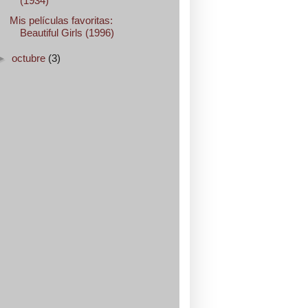
(1934)
Mis películas favoritas:
Beautiful Girls (1996)
►
octubre
(3)