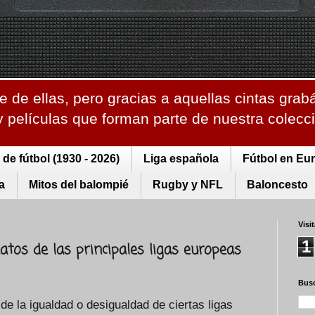
 de ellas, pero gracias a aquellas cintas grab
 y películas que forman parte de nuestra colec
de fútbol (1930 - 2026)
Liga española
Fútbol en Eu
a
Mitos del balompié
Rugby y NFL
Baloncesto
Visi
1
atos de las principales ligas europeas
Busc
e la igualdad o desigualdad de ciertas ligas