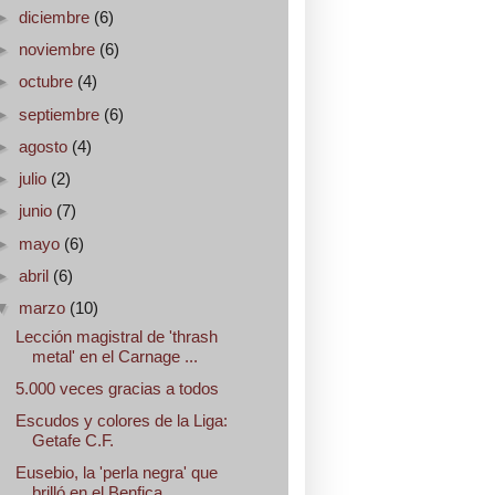
►
diciembre
(6)
►
noviembre
(6)
►
octubre
(4)
►
septiembre
(6)
►
agosto
(4)
►
julio
(2)
►
junio
(7)
►
mayo
(6)
►
abril
(6)
▼
marzo
(10)
Lección magistral de 'thrash
metal' en el Carnage ...
5.000 veces gracias a todos
Escudos y colores de la Liga:
Getafe C.F.
Eusebio, la 'perla negra' que
brilló en el Benfica