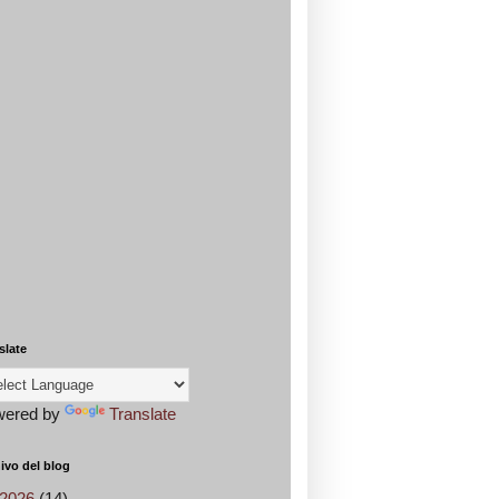
slate
wered by
Translate
ivo del blog
2026
(14)