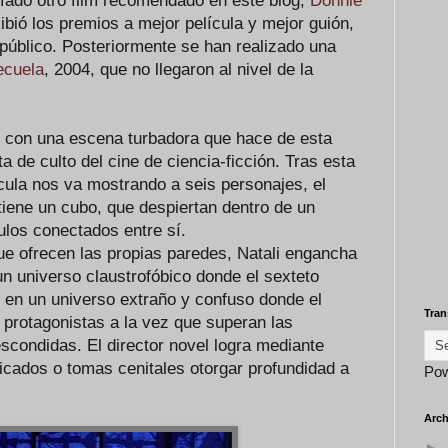
nfado otro film recomendado en este blog,
Donnie
ibió los premios a mejor película y mejor guión,
l público. Posteriormente se han realizado una
ecuela
, 2004, que no llegaron al nivel de la
e, con una escena turbadora que hace de esta
a de culto del cine de ciencia-ficción. Tras esta
ícula nos va mostrando a seis personajes, el
ene un cubo, que despiertan dentro de un
ulos conectados entre sí.
e ofrecen las propias paredes, Natali engancha
 un universo claustrofóbico donde el sexteto
 en un universo extraño y confuso donde el
Tran
 protagonistas a la vez que superan las
scondidas. El director novel logra mediante
icados o tomas cenitales otorgar profundidad a
Po
Arch
►