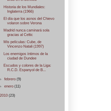
Historia de los Mundiales:
Inglaterra (1966)
El día que los asnos del Chievo
volaron sobre Verona
Madrid nunca caminará sola
gracias al Celtic
Mis películas: Cube, de
Vincenzo Natali (1997)
Los enemigos íntimos de la
ciudad de Dundee
Escudos y colores de la Liga:
R.C.D. Espanyol de B...
►
febrero
(9)
►
enero
(11)
2010
(23)