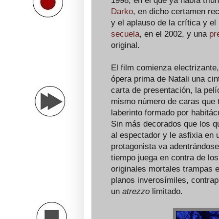
1998, en el que ya había triu
Darko
, en dicho certamen rec
y el aplauso de la crítica y e
secuela
, en el 2002, y una
pr
original.
El film comienza electrizant
ópera prima de Natali una cint
carta de presentación, la pel
mismo número de caras que ti
laberinto formado por habitác
Sin más decorados que los qu
al espectador y le asfixia en
protagonista va adentrándose
tiempo juega en contra de los
originales mortales trampas e
planos inverosímiles, contrap
un
atrezzo
limitado.