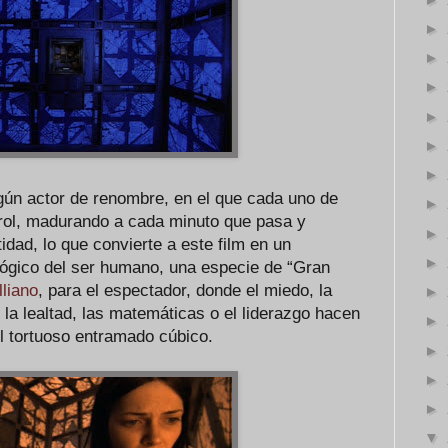
►
►
►
►
►
►
ngún actor de renombre, en el que cada uno de
►
 rol, madurando a cada minuto que pasa y
►
dad, lo que convierte a este film en un
►
ológico del ser humano, una especie de “Gran
lliano
, para el espectador, donde el miedo, la
►
 la lealtad, las matemáticas o el liderazgo hacen
►
l tortuoso entramado cúbico.
►
►
►
▼