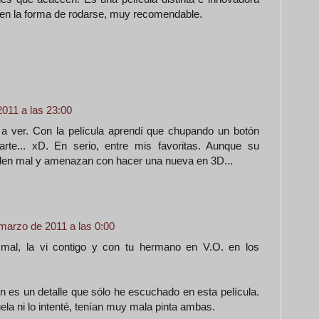
 en la forma de rodarse, muy recomendable.
011 a las 23:00
í a ver. Con la película aprendí que chupando un botón
rte... xD. En serio, entre mis favoritas. Aunque su
uelen mal y amenazan con hacer una nueva en 3D...
marzo de 2011 a las 0:00
 mal, la vi contigo y con tu hermano en V.O. en los
tón es un detalle que sólo he escuchado en esta película.
uela ni lo intenté, tenían muy mala pinta ambas.