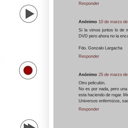
Responder
Anónimo
10 de marzo de 
Sí la vimos juntos lo de 
DVD pero ahora no la encu
Fdo. Gonzalo Largacha
Responder
Anónimo
25 de marzo de 
Otro peliculón.
No es por nada, pero una 
esta haciendo de rogar. Me
Universos enfermizos, sa
Responder