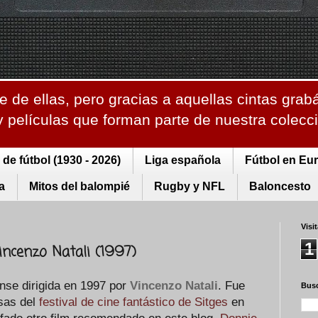
 de ellas, pero gracias a aquellas cintas grab
 y películas que forman parte de nuestra colec
de fútbol (1930 - 2026)
Liga española
Fútbol en Eu
a
Mitos del balompié
Rugby y NFL
Baloncesto
Visi
1
Vincenzo Natali (1997)
nse dirigida en 1997 por
Vincenzo Natali
. Fue
Busc
sas del
festival de cine fantástico de Sitges
en