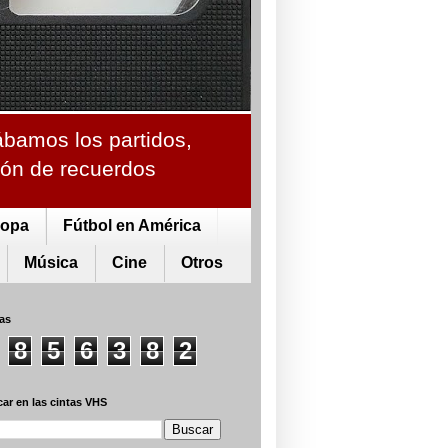
ábamos los partidos,
ción de recuerdos
ropa
Fútbol en América
Música
Cine
Otros
tas
8
5
6
3
8
2
ar en las cintas VHS