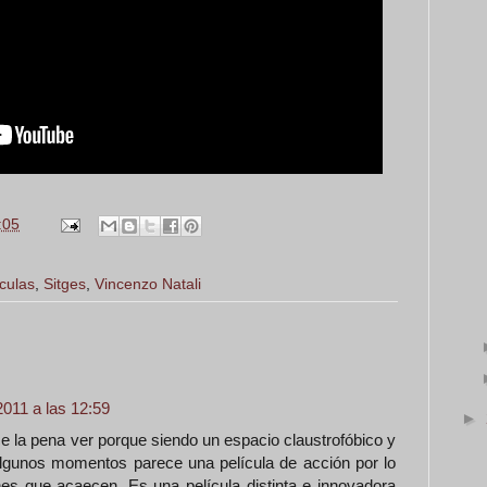
:05
ículas
,
Sitges
,
Vincenzo Natali
011 a las 12:59
►
e la pena ver porque siendo un espacio claustrofóbico y
lgunos momentos parece una película de acción por lo
ones que acaecen. Es una película distinta e innovadora