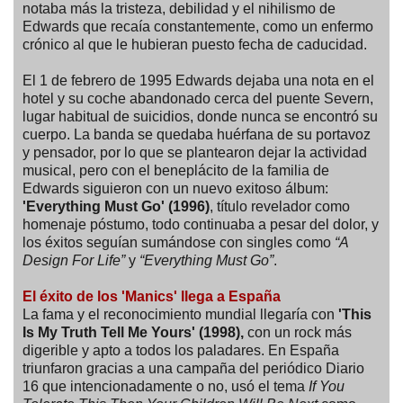
notaba más la tristeza, debilidad y el nihilismo de
Edwards que recaía constantemente, como un enfermo
crónico al que le hubieran puesto fecha de caducidad.
El 1 de febrero de 1995 Edwards dejaba una nota en el
hotel y su coche abandonado cerca del puente Severn,
lugar habitual de suicidios, donde nunca se encontró su
cuerpo. La banda se quedaba huérfana de su portavoz
y pensador, por lo que se plantearon dejar la actividad
musical, pero con el beneplácito de la familia de
Edwards siguieron con un nuevo exitoso álbum:
'Everything Must Go' (1996)
, título revelador como
homenaje póstumo, todo continuaba a pesar del dolor, y
los éxitos seguían sumándose con singles como
“A
Design For Life”
y
“Everything Must Go”
.
El éxito de los 'Manics' llega a España
La fama y el reconocimiento mundial llegaría con
'This
Is My Truth Tell Me Yours' (1998),
con un rock más
digerible y apto a todos los paladares. En España
triunfaron gracias a una campaña del periódico Diario
16 que intencionadamente o no, usó el tema
If You