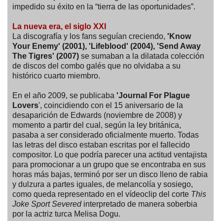
impedido su éxito en la “tierra de las oportunidades”.
La nueva era, el siglo XXI
La discografía y los fans seguían creciendo,
'Know
Your Enemy' (2001), 'Lifeblood' (2004), 'Send Away
The Tigres' (2007)
se sumaban a la dilatada colección
de discos del combo galés que no olvidaba a su
histórico cuarto miembro.
En el año 2009, se publicaba
'Journal For Plague
Lovers
', coincidiendo con el 15 aniversario de la
desaparición de Edwards (noviembre de 2008) y
momento a partir del cual, según la ley británica,
pasaba a ser considerado oficialmente muerto. Todas
las letras del disco estaban escritas por el fallecido
compositor. Lo que podría parecer una actitud ventajista
para promocionar a un grupo que se encontraba en sus
horas más bajas, terminó por ser un disco lleno de rabia
y dulzura a partes iguales, de melancolía y sosiego,
como queda representado en el vídeoclip del corte
This
Joke Sport Severed
interpretado de manera soberbia
por la actriz turca Melisa Dogu.