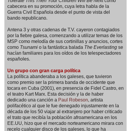
Tolerate This Then Your Children Will Be Next
como
cabecera en su promoción, cuya letra habla de la
Guerra Civil Española desde el punto de vista del
bando republicano.
Antena 3 y otras cadenas de T.V. cayeron contagiados
por la fiebre galesa, comenzando a utilizar temas de los
MSP como melodía de sus cortinillas y anuncios, cortes
como
Tsunami
o la fantástica balada
The Everlasting
se
hacían familiares para los oídos de los telespectadores
españoles.
Un grupo con gran carga política
La política abanderaba a los galeses, que tuvieron
como premio ser la primera banda de occidente que
tocara en Cuba (2001), en presencia de Fidel Castro, en
el teatro Kart Marx. Esta decisión y la de haber
dedicado una canción a
Paul Robeson
, artista
polifacético al que le fue denegado injustamente en la
década de los 50 viajar al extranjero por haber criticado
el trato que recibía la población afroamericana en los
EE.UU, hizo que el mercado norteamericano mirara con
recelo cualquier disco de los galeses, lo que ha