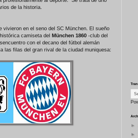
a profesionalmente al deporte. Se trata de uno
ios de la historia.
 vivieron en el seno del SC München. El sueño
 histórica camiseta del
München 1860
-club del
esencuentro con el decano del fútbol alemán
 las filas del gran rival de la ciudad muniquesa:
Tran
Po
Arch
►
►