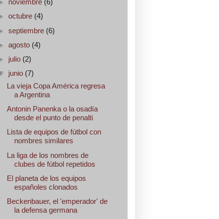
►
noviembre
(6)
►
octubre
(4)
►
septiembre
(6)
►
agosto
(4)
►
julio
(2)
▼
junio
(7)
La vieja Copa América regresa
a Argentina
Antonin Panenka o la osadía
desde el punto de penalti
Lista de equipos de fútbol con
nombres similares
La liga de los nombres de
clubes de fútbol repetidos
El planeta de los equipos
españoles clonados
Beckenbauer, el 'emperador' de
la defensa germana