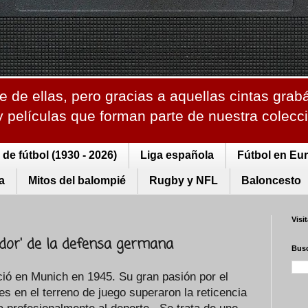
 de ellas, pero gracias a aquellas cintas grab
 y películas que forman parte de nuestra colec
de fútbol (1930 - 2026)
Liga española
Fútbol en Eu
a
Mitos del balompié
Rugby y NFL
Baloncesto
Visi
ador' de la defensa germana
Busc
ió en Munich en 1945. Su gran pasión por el
es en el terreno de juego superaron la reticencia