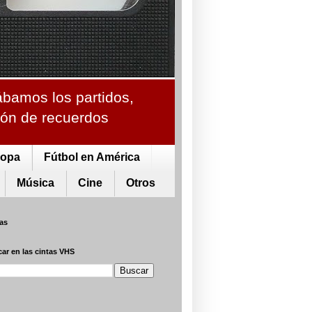
ábamos los partidos,
ción de recuerdos
ropa
Fútbol en América
Música
Cine
Otros
tas
ar en las cintas VHS