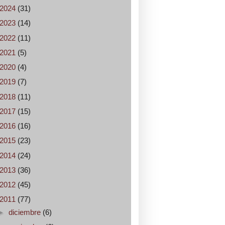
2024
(31)
2023
(14)
2022
(11)
2021
(5)
2020
(4)
2019
(7)
2018
(11)
2017
(15)
2016
(16)
2015
(23)
2014
(24)
2013
(36)
2012
(45)
2011
(77)
►
diciembre
(6)