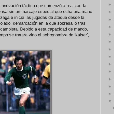
►
novación táctica que comenzó a realizar, la
fensa sin un marcaje especial que echa una mano
►
zaga e inicia las jugadas de ataque desde la
►
rolado, demarcación en la que sobresalió tras
►
campista. Debido a esta capacidad de mando,
►
po se tratara vino el sobrenombre de 'kaiser',
►
►
►
►
►
►
►
►
▼