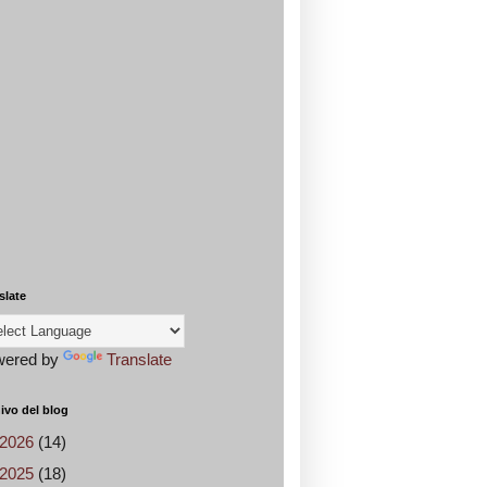
slate
wered by
Translate
ivo del blog
2026
(14)
2025
(18)