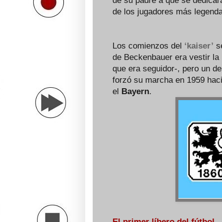
de su padre a que se dedicar
de los jugadores más legendar
Los comienzos del
‘kaiser’
se
de Beckenbauer era vestir la
que era seguidor-, pero un d
forzó su marcha en 1959 hacia
el
Bayern
.
El primer líbero del fútbol