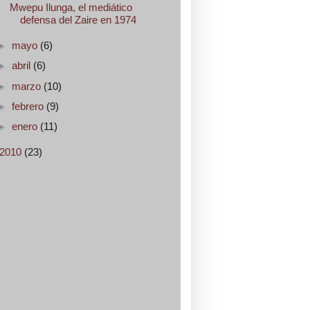
Mwepu Ilunga, el mediático
defensa del Zaire en 1974
►
mayo
(6)
►
abril
(6)
►
marzo
(10)
►
febrero
(9)
►
enero
(11)
2010
(23)