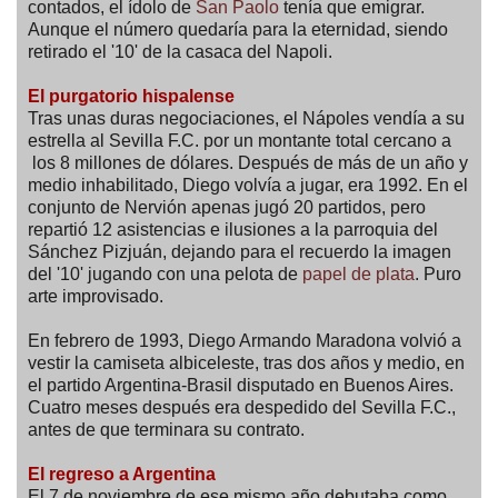
contados, el ídolo de
San Paolo
tenía que emigrar.
Aunque el número quedaría para la eternidad, siendo
retirado el '10' de la casaca del Napoli.
El purgatorio hispalense
Tras unas duras negociaciones, el Nápoles vendía a su
estrella al Sevilla F.C. por un montante total cercano a
los 8 millones de dólares. Después de más de un año y
medio inhabilitado, Diego volvía a jugar, era 1992. En el
conjunto de Nervión apenas jugó 20 partidos, pero
repartió 12 asistencias e ilusiones a la parroquia del
Sánchez Pizjuán, dejando para el recuerdo la imagen
del '10' jugando con una pelota de
papel de plata
. Puro
arte improvisado.
En febrero de 1993, Diego Armando Maradona volvió a
vestir la camiseta albiceleste, tras dos años y medio, en
el partido Argentina-Brasil disputado en Buenos Aires.
Cuatro meses después era despedido del Sevilla F.C.,
antes de que terminara su contrato.
El regreso a Argentina
El 7 de noviembre de ese mismo año debutaba como