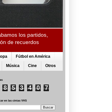
ábamos los partidos,
ción de recuerdos
ropa
Fútbol en América
Música
Cine
Otros
tas
8
5
3
4
0
7
ar en las cintas VHS