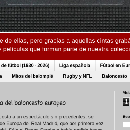
 de ellas, pero gracias a aquellas cintas grab
 y películas que forman parte de nuestra colec
de fútbol (1930 - 2026)
Liga española
Fútbol en Eu
a
Mitos del balompié
Rugby y NFL
Baloncesto
Visi
1
a del baloncesto europeo
ncesto a un espectáculo sin precedentes, se
Busc
 de Europa del Real Madrid, que por primera vez