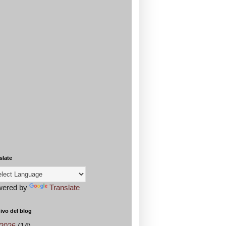
slate
wered by
Translate
ivo del blog
2026
(14)