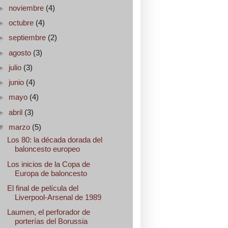
►
noviembre
(4)
►
octubre
(4)
►
septiembre
(2)
►
agosto
(3)
►
julio
(3)
►
junio
(4)
►
mayo
(4)
►
abril
(3)
▼
marzo
(5)
Los 80: la década dorada del
baloncesto europeo
Los inicios de la Copa de
Europa de baloncesto
El final de película del
Liverpool-Arsenal de 1989
Laumen, el perforador de
porterías del Borussia