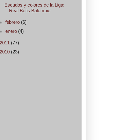
Escudos y colores de la Liga:
Real Betis Balompié
►
febrero
(6)
►
enero
(4)
2011
(77)
2010
(23)