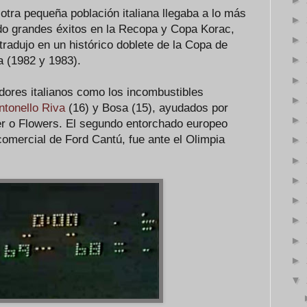
 otra pequeña población italiana llegaba a lo más
►
do grandes éxitos en la Recopa y Copa Korac,
►
 tradujo en un histórico doblete de la Copa de
►
 (1982 y 1983).
►
dores italianos como los incombustibles
►
ntonello Riva
(16) y Bosa (15), ayudados por
►
 o Flowers. El segundo entorchado europeo
comercial de Ford Cantú, fue ante el Olimpia
►
►
►
►
►
►
►
▼