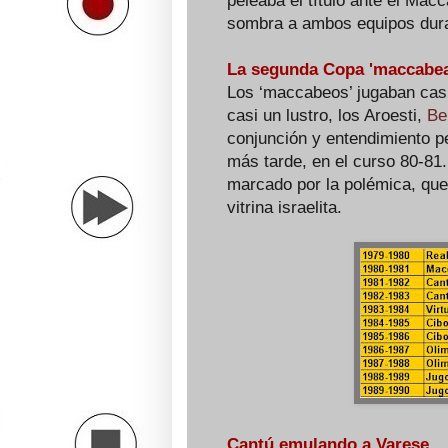
peleaba el título ante el Mac
sombra a ambos equipos duran
La segunda Copa 'maccabea
Los ‘maccabeos’ jugaban casi
casi un lustro, los Aroesti,
Be
conjunción y entendimiento pe
más tarde, en el curso 80-81. 
marcado por la polémica, que
vitrina israelita.
Cantú emulando a Varese