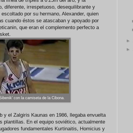
a línea de triples a 6’25m del aro, y la
, diferente, irrespetuoso, desequilibrante y
, escoltado por su hermano, Alexander, quien
tas cuando éstos se atascaban y apoyado por
ticanin, que eran el complemento perfecto a
sket.
►
►
Sibenik' con la camiseta de la Cibona.
eb y el Zalgiris Kaunas en 1986, llegaba envuelta
s plantillas. En el equipo soviético, actualmente
jugadores fundamentales Kurtinaitis, Homicius y