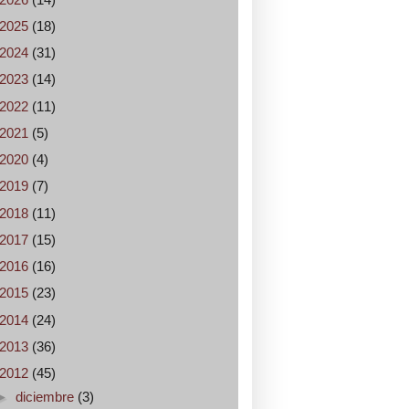
2025
(18)
2024
(31)
2023
(14)
2022
(11)
2021
(5)
2020
(4)
2019
(7)
2018
(11)
2017
(15)
2016
(16)
2015
(23)
2014
(24)
2013
(36)
2012
(45)
►
diciembre
(3)