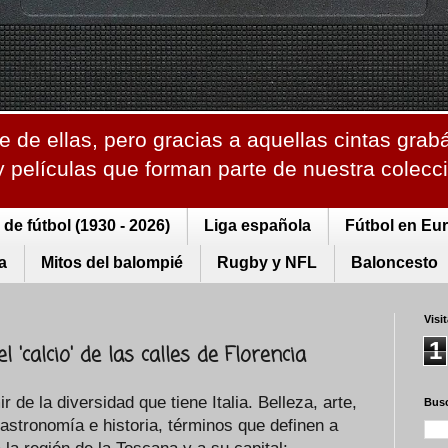
 de ellas, pero gracias a aquellas cintas grab
 y películas que forman parte de nuestra colec
de fútbol (1930 - 2026)
Liga española
Fútbol en Eu
a
Mitos del balompié
Rugby y NFL
Baloncesto
Visi
1
l 'calcio' de las calles de Florencia
de la diversidad que tiene Italia. Belleza, arte,
Busc
gastronomía e historia, términos que definen a