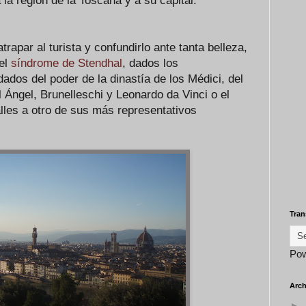
 la región de la Toscana y a su capital:
rapar al turista y confundirlo ante tanta belleza,
el
síndrome de Stendhal
, dados los
ados del poder de la dinastía de los Médici, del
 Ángel, Brunelleschi y Leonardo da Vinci o el
lles a otro de sus más representativos
Tran
Po
Arch
►