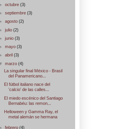
►
octubre
(3)
►
septiembre
(3)
►
agosto
(2)
►
julio
(2)
►
junio
(3)
►
mayo
(3)
►
abril
(3)
▼
marzo
(4)
La singular final México - Brasil
del Panamericano...
El fútbol italiano nace del
'calcio' de las calles...
El miedo escénico del Santiago
Bernabéu: las remon...
Helloween y Gamma Ray, el
metal alemán se hermana
►
febrero
(4)