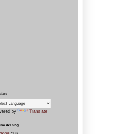
slate
wered by
Translate
ivo del blog
2026
(14)