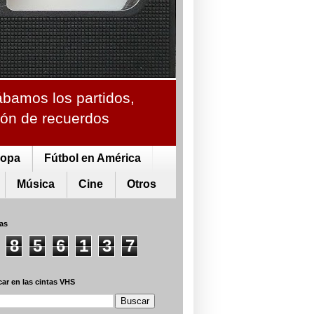
ábamos los partidos,
ción de recuerdos
ropa
Fútbol en América
Música
Cine
Otros
tas
8
5
6
1
3
7
ar en las cintas VHS