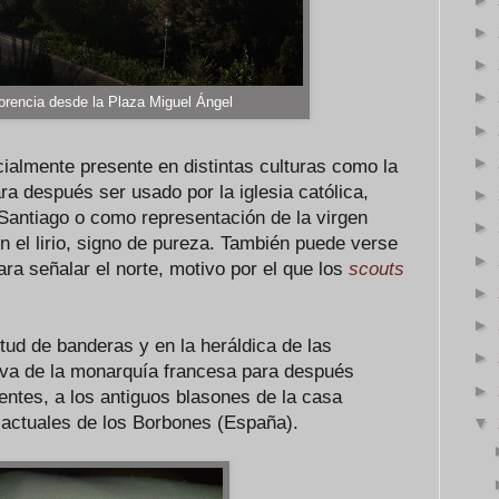
►
►
►
lorencia desde la Plaza Miguel Ángel
►
►
ialmente presente en distintas culturas como la
a después ser usado por la iglesia católica,
►
 Santiago o como representación de la virgen
►
on el lirio, signo de pureza. También puede verse
►
ra señalar el norte, motivo por el que los
scouts
►
►
tud de banderas y en la heráldica de las
►
tiva de la monarquía francesa para después
►
entes, a los antiguos blasones de la casa
s actuales de los Borbones (España).
▼