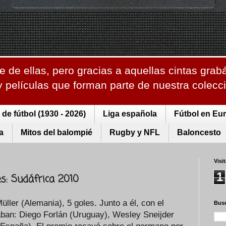
 de ellas, pero gracias a aquellas cintas grab
 y películas que forman parte de nuestra colec
de fútbol (1930 - 2026)
Liga española
Fútbol en Eu
a
Mitos del balompié
Rugby y NFL
Baloncesto
Visi
1
s: Sudáfrica 2010
ller (Alemania), 5 goles. Junto a él, con el
Busc
ban: Diego Forlán (Uruguay), Wesley Sneijder