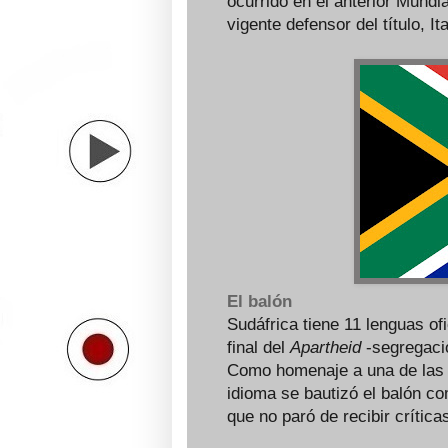
ocurrido en el anterior Mundial
vigente defensor del título, I
El balón
Sudáfrica tiene 11 lenguas ofi
final del
Apartheid
-segregació
Como homenaje a una de las e
idioma se bautizó el balón 
que no paró de recibir crític