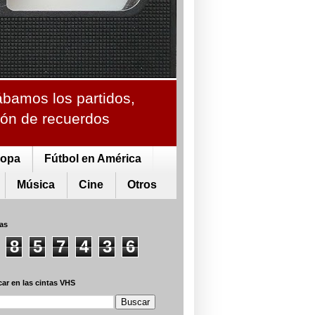
ábamos los partidos,
ción de recuerdos
ropa
Fútbol en América
Música
Cine
Otros
tas
8
5
7
4
3
6
ar en las cintas VHS