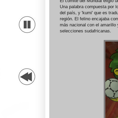
El comité del Mundial eligi
Una palabra compuesta por lo
del país, y 'kumi' que es tra
región. El felino encajaba co
más nacional con el amarillo 
selecciones sudafricanas.