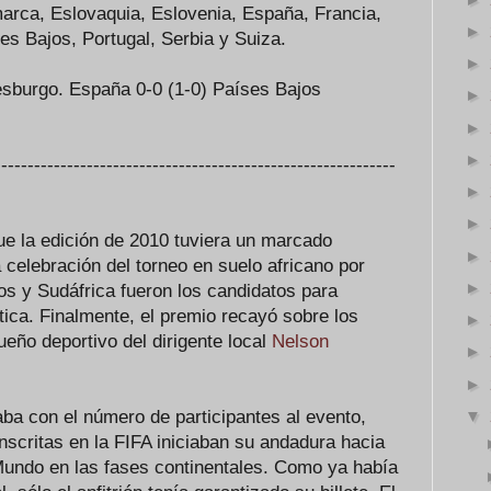
arca, Eslovaquia, Eslovenia, España, Francia,
►
íses Bajos, Portugal, Serbia y Suiza.
►
sburgo. España 0-0 (1-0) Países Bajos
►
►
►
-------------------------------------------------------------
►
►
ue la edición de 2010 tuviera un marcado
►
 celebración del torneo en suelo africano por
►
os y Sudáfrica fueron los candidatos para
stica. Finalmente, el premio recayó sobre los
►
eño deportivo del dirigente local
Nelson
►
►
▼
aba con el número de participantes al evento,
nscritas en la FIFA iniciaban su andadura hacia
undo en las fases continentales. Como ya había