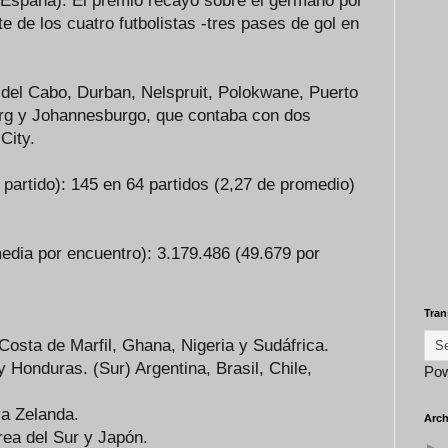
 (España). El premio recayó sobre el germano por
e de los cuatro futbolistas -tres pases de gol en
 del Cabo, Durban, Nelspruit, Polokwane, Puerto
urg y Johannesburgo, que contaba con dos
City.
partido): 145 en 64 partidos (2,27 de promedio)
edia por encuentro):
3.179.486 (49.679 por
Tran
 Costa de Marfil, Ghana, Nigeria y Sudáfrica.
Honduras. (Sur) Argentina, Brasil, Chile,
Po
va Zelanda.
Arch
rea del Sur y Japón.
►