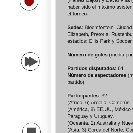
(Países Bajos) y David Villa
haber sido el máximo asistent
el torneo-.
Sedes
: Bloemfontein, Ciudad
Elizabeth, Pretoria, Rustenb
estadios: Ellis Park y Soccer 
Número de goles
(media por 
Partidos disputados
: 64
Número de espectadores
(m
partido)
Participantes
: 32
(África, 6) Argelia, Camerún,
(América, 8) EE.UU, México y 
Paraguay y Uruguay.
(Oceanía, 2) Australia y Nue
(Asia, 3) Corea del Norte, Co