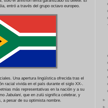
, sólo el anfitrión tenía garantizado su billete. El
talia, entró a través del grupo octavo europeo.
ciales. Una apertura lingüística ofrecida tras el
n racial vivida en el país durante el siglo XX-.
tnias más representativas en la nación y a su
como
Jabulani
, que en zulú significa celebrar, y
►
as, a pesar de su optimista nombre.
►