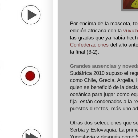
Por encima de la mascota, tod
edición africana con la
vuvuz
las gradas que ya había hecho
Confederaciones
del año ante
la final (3-2).
Grandes ausencias y noved
Sudáfrica 2010 supuso el re
como Chile, Grecia, Argelia,
quien se benefició de la deci
oceánica para jugar como equ
fija -están condenados a la 
puestos directos, más uno ad
Otras dos selecciones que s
Serbia y Eslovaquia. La prim
Yugoslavia y después como S