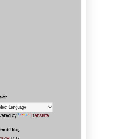
slate
wered by
Translate
ivo del blog
2026
(14)