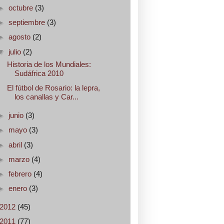
►
octubre
(3)
►
septiembre
(3)
►
agosto
(2)
▼
julio
(2)
Historia de los Mundiales:
Sudáfrica 2010
El fútbol de Rosario: la lepra,
los canallas y Car...
►
junio
(3)
►
mayo
(3)
►
abril
(3)
►
marzo
(4)
►
febrero
(4)
►
enero
(3)
2012
(45)
2011
(77)