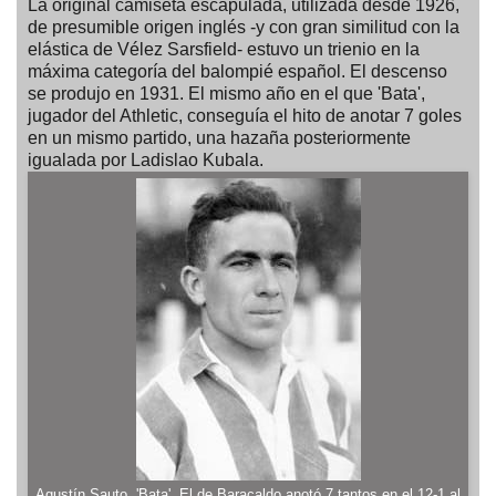
La original camiseta escapulada, utilizada desde 1926,
de presumible origen inglés -y con gran similitud con la
elástica de Vélez Sarsfield- estuvo un trienio en la
máxima categoría del balompié español. El descenso
se produjo en 1931. El mismo año en el que 'Bata',
jugador del Athletic, conseguía el hito de anotar 7 goles
en un mismo partido, una hazaña posteriormente
igualada por Ladislao Kubala.
Agustín Sauto, 'Bata'. El de Baracaldo anotó 7 tantos en el 12-1 al