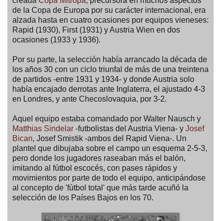
creada
Copa Mitropa
, precursora en muchos aspectos
de la Copa de Europa por su carácter internacional, era
alzada hasta en cuatro ocasiones por equipos vieneses:
Rapid (1930), First (1931) y Austria Wien en dos
ocasiones (1933 y 1936).
Por su parte, la selección había arrancado la década de
los años 30 con un ciclo triunfal de más de una treintena
de partidos -entre 1931 y 1934- y donde Austria solo
había encajado derrotas ante Inglaterra, el ajustado 4-3
en Londres, y ante Checoslovaquia, por 3-2.
Aquel equipo estaba comandado por Walter Nausch y
Matthias Sindelar
-futbolistas del Austria Viena- y
Josef
Bican
, Josef Smistik -ambos del Rapid Viena-. Un
plantel que dibujaba sobre el campo un esquema 2-5-3,
pero donde los jugadores raseaban más el balón,
imitando al fútbol escocés, con pases rápidos y
movimientos por parte de todo el equipo, anticipándose
al concepto de 'fútbol total' que más tarde acuñó la
selección de los Países Bajos en los 70.