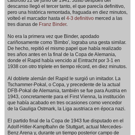
caluroso 22 de junio de 1941. Justo después del
descanso llegó el tercer tanto, el que parecía definitivo,
pero una histórica remontada, fraguada en diez minutos,
volteó el marcador hasta el
4-3 definitivo
merced a las
tres dianas de
Franz Binder
.
No era la primera vez que Binder, apodado
cariñosamente como 'Bimbo', lograba una gesta similar.
De hecho, repitió el mismo papel que había realizado
tres años antes en la final de la Copa de Alemania,
donde el Rapid había vencido al Eintracht por 3-1 en
1938 con otro triplete en tiempo récord, en diez minutos.
Al doblete alemán del Rapid le surgió un imitador. La
Tschammer-Pokal, o Copa, y precedente de la actual
DFB-Pokal de Alemania, también se fue para Austria en
1943, concretamente para el First Vienna, la institución
que había acabado en tres ocasiones como vencedor
de la Gauliga Ostmark, la Liga austriaca en época nazi.
El partido final de la Copa de 1943 fue disputado en el
Adolf-Hitler-Kampfbahn de Stuttgart, actual Mercedes-
Benz Arena y, durante un tiempo posterior campo de