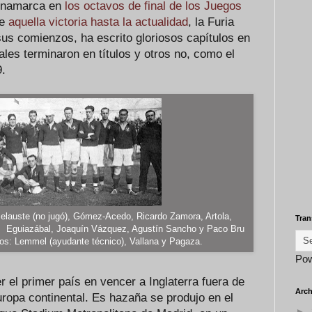
inamarca en
los octavos de final de los Juegos
de
aquella victoria hasta la actualidad
, la Furia
us comienzos, ha escrito gloriosos capítulos en
ales terminaron en títulos y otros no, como el
9.
 Belauste (no jugó), Gómez-Acedo, Ricardo Zamora, Artola,
Tran
te, Eguiazábal, Joaquín Vázquez, Agustín Sancho y Paco Bru
os: Lemmel (ayudante técnico), Vallana y Pagaza.
Po
 el primer país en vencer a Inglaterra fuera de
Arch
 Europa continental. Es hazaña se produjo en el
►