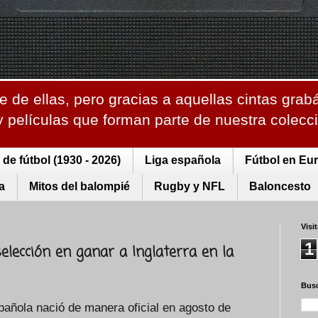
 de ellas, pero gracias a aquellas cintas grab
 y películas que forman parte de nuestra colec
de fútbol (1930 - 2026)
Liga española
Fútbol en Eu
a
Mitos del balompié
Rugby y NFL
Baloncesto
Visi
1
elección en ganar a Inglaterra en la
Busc
spañola nació de manera oficial en agosto de