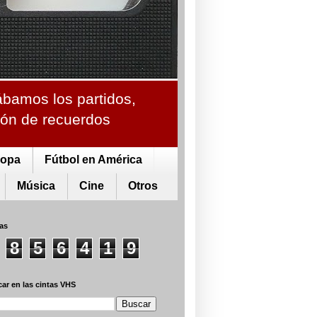
ábamos los partidos,
ción de recuerdos
ropa
Fútbol en América
Música
Cine
Otros
tas
8
5
6
4
1
9
ar en las cintas VHS