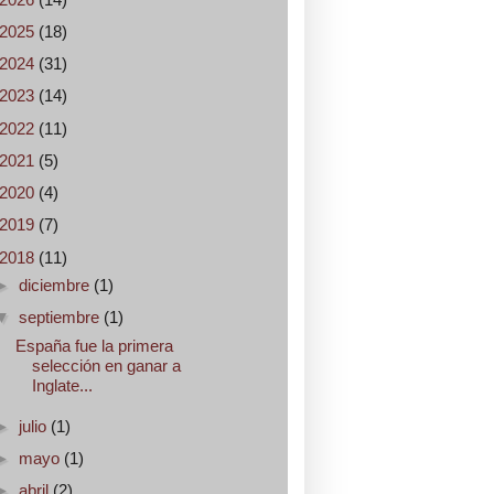
2025
(18)
2024
(31)
2023
(14)
2022
(11)
2021
(5)
2020
(4)
2019
(7)
2018
(11)
►
diciembre
(1)
▼
septiembre
(1)
España fue la primera
selección en ganar a
Inglate...
►
julio
(1)
►
mayo
(1)
►
abril
(2)