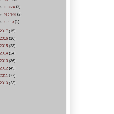
►
marzo
(2)
►
febrero
(2)
►
enero
(1)
2017
(15)
2016
(16)
2015
(23)
2014
(24)
2013
(36)
2012
(45)
2011
(77)
2010
(23)