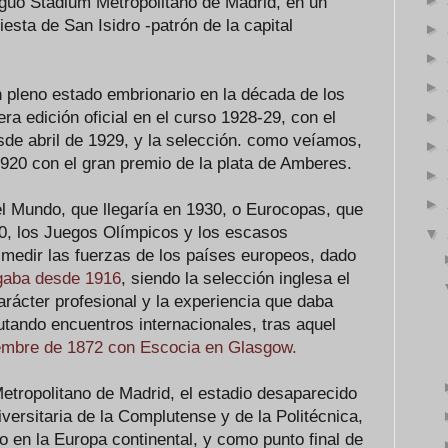
iguo Stadium Metropolitano de Madrid, en un
esta de San Isidro -patrón de la capital
►
►
►
n pleno estado embrionario en la década de los
►
ra edición oficial en el curso 1928-29, con el
e abril de 1929, y la selección. como veíamos,
►
20 con el gran premio de la plata de Amberes.
►
►
l Mundo, que llegaría en 1930, o Eurocopas, que
0, los Juegos Olímpicos y los escasos
▼
medir las fuerzas de los países europeos, dado
gaba desde 1916
, siendo la selección inglesa el
rácter profesional y la experiencia que daba
putando encuentros internacionales, tras aquel
iembre de 1872 con Escocia en Glasgow.
 Metropolitano de Madrid, el estadio desaparecido
iversitaria de la Complutense y de la Politécnica,
to en la Europa continental, y como punto final de