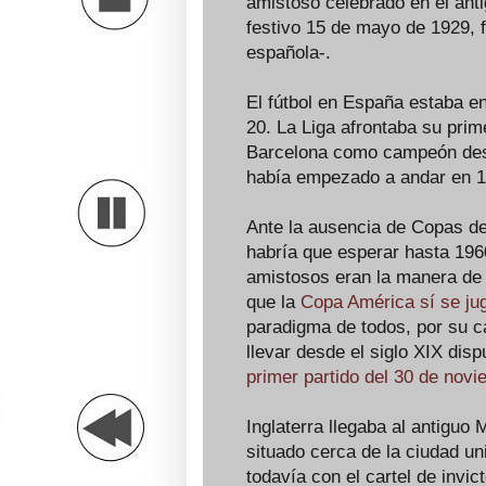
amistoso celebrado en el ant
festivo 15 de mayo de 1929, fi
española-.
El fútbol en España estaba e
20. La Liga afrontaba su prime
Barcelona como campeón desd
había empezado a andar en 19
Ante la ausencia de Copas de
habría que esperar hasta 196
amistosos eran la manera de 
que la
Copa América sí se ju
paradigma de todos, por su ca
llevar desde el siglo XIX dis
primer partido del 30 de nov
Inglaterra llegaba al antiguo
situado cerca de la ciudad un
todavía con el cartel de invic