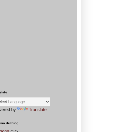
slate
wered by
Translate
ivo del blog
2026
(14)