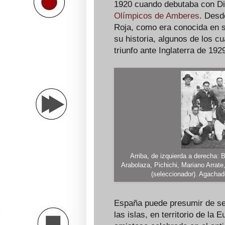
1920 cuando debutaba con D
Olímpicos de Amberes
. Des
Roja, como era conocida en s
su historia, algunos de los cu
triunfo ante Inglaterra de 192
Arriba, de izquierda a derecha:
Arabolaza, Pichichi, Mariano Arra
(seleccionador). Agachad
España puede presumir de ser
las islas, en territorio de la