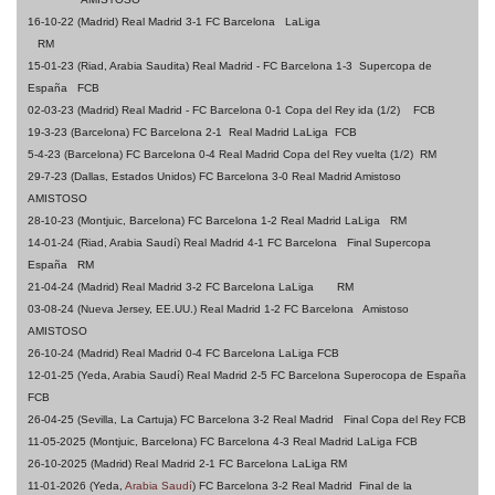
16-10-22 (Madrid) Real Madrid 3-1 FC Barcelona LaLiga
RM
15-01-23 (Riad, Arabia Saudita) Real Madrid - FC Barcelona 1-3 Supercopa de
España FCB
02-03-23 (Madrid) Real Madrid - FC Barcelona 0-1 Copa del Rey ida (1/2) FCB
19-3-23 (Barcelona) FC Barcelona 2-1 Real Madrid LaLiga
FCB
5-4-23 (Barcelona) FC Barcelona 0-4 Real Madrid Copa del Rey vuelta (1/2) RM
29-7-23 (Dallas, Estados Unidos) FC Barcelona 3-0 Real Madrid Amistoso
AMISTOSO
28-10-23 (Montjuic, Barcelona)
FC Barcelona 1-2 Real Madrid LaLiga RM
14-01-24 (Riad, Arabia Saudí) Real Madrid 4-1 FC Barcelona Final Supercopa
España RM
21-04-24 (Madrid) Real Madrid 3-2 FC Barcelona LaLiga RM
03-08-24 (Nueva Jersey, EE.UU.) Real Madrid 1-2 FC Barcelona Amistoso
AMISTOSO
26-10-24 (Madrid) Real Madrid 0-4 FC Barcelona LaLiga FCB
12-01-25 (Yeda, Arabia Saudí) Real Madrid 2-5 FC Barcelona Superocopa de España
FCB
26-04-25 (Sevilla, La Cartuja) FC Barcelona 3-2 Real Madrid Final Copa del Rey FCB
11-05-2025
(Montjuic, Barcelona)
FC Barcelona 4-3 Real Madrid LaLiga FCB
26-10-2025 (Madrid) Real Madrid 2-1 FC Barcelona LaLiga RM
11-01-2026
(Yeda,
Arabia Saudí
)
FC Barcelona 3-2 Real Madrid
Final de la