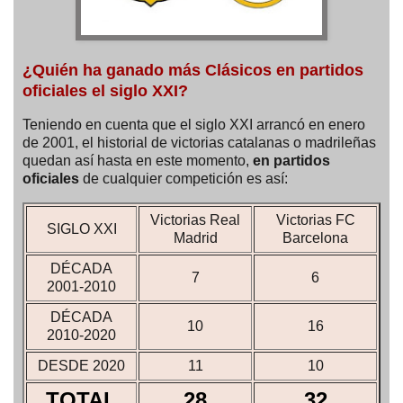
¿Quién ha ganado más Clásicos en partidos
oficiales el siglo XXI?
Teniendo en cuenta que el siglo XXI arrancó en enero
de 2001, el historial de victorias catalanas o madrileñas
quedan así hasta en este momento,
en partidos
oficiales
de cualquier competición es así:
Victorias Real
Victorias FC
SIGLO XXI
Madrid
Barcelona
DÉCADA
7
6
2001-2010
DÉCADA
10
16
2010-2020
DESDE 2020
11
10
TOTAL
28
32