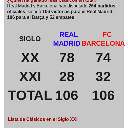
¿Quién ha ganado más Clásicos en total?
Real Madrid y Barcelona han disputado
264 partidos
oficiales
, siendo
106 victorias para el Real Madrid,
106 para el Barça y 52 empates
.
REAL
FC
SIGLO
MADRID
BARCELONA
XX
78
74
XXI
28
32
TOTAL
106
106
Lista de Clásicos en el Siglo XXI