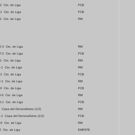
-2
Cto. de Liga
FCB
-1
Cto. de Liga
FCB
-1
Cto. de Liga
RM
2-3
Cto. de Liga
RM
7-2
Cto. de Liga
FCB
-1
Cto. de Liga
RM
-1
Cto. de Liga
RM
-2
Cto. de Liga
FCB
2-1
Cto. de Liga
RM
-0
Cto. de Liga
FCB
5-0
Cto. de Liga
RM
5-1
Cto. de Liga
FCB
Copa del Generalísimo (1/2)
RM
-1
Copa del Generalísimo
(1/2)
FCB
-0
Cto. de Liga
RM
2
Cto. de Liga
EMPATE