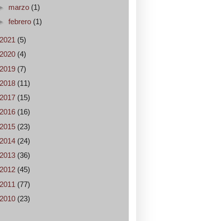
►
marzo
(1)
►
febrero
(1)
2021
(5)
2020
(4)
2019
(7)
2018
(11)
2017
(15)
2016
(16)
2015
(23)
2014
(24)
2013
(36)
2012
(45)
2011
(77)
2010
(23)