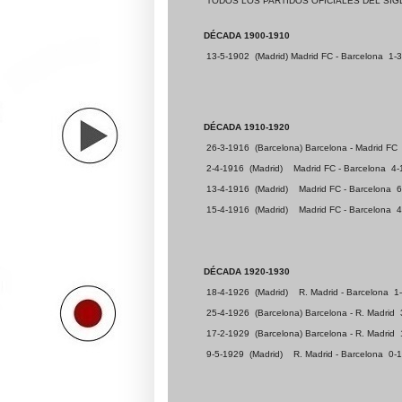
TODOS LOS PARTIDOS OFICIALES DEL SIG
DÉCADA 1900-1910
13-5-1902
(Madrid) Madrid FC
- Barcelona
1-3
DÉCADA 1910-1920
26-3-1916
(Barcelona) Barcelona - Madrid FC
2-4-1916
(Madrid)
Madrid FC - Barcelona
4-
13-4-1916
(Madrid)
Madrid FC - Barcelona
6
15-4-1916
(Madrid)
Madrid FC - Barcelona
4
DÉCADA 1920-1930
18-4-1926
(Madrid)
R. Madrid - Barcelona
1
25-4-1926
(Barcelona) Barcelona - R. Madrid
17-2-1929
(Barcelona) Barcelona - R. Madrid
9-5-1929
(Madrid)
R. Madrid - Barcelona
0-1