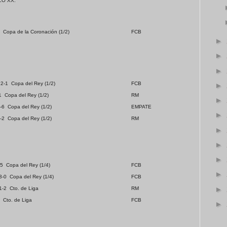
LO XX:
Copa de la Coronación (1/2)
FCB
►
►
►
2-1
Copa del Rey (1/2)
FCB
►
1
Copa del Rey (1/2)
RM
►
-6
Copa del Rey (1/2)
EMPATE
►
-2
Copa del Rey (1/2)
RM
►
►
►
-5
Copa del Rey (1/4)
FCB
►
3-0
Copa del Rey (1/4)
FCB
►
1-2
Cto. de Liga
RM
Cto. de Liga
FCB
►