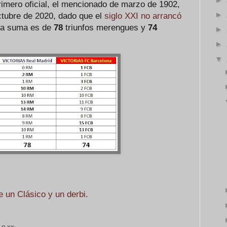
primero oficial, el mencionado de marzo de 1902,
►
octubre de 2020, dado que el
siglo XXI no arrancó
 la suma es de
78
triunfos merengues y
74
►
►
▼
e un Clásico y un derbi.