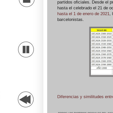
partidos oficiales. Desde el 
hasta el celebrado el 21 de 
hasta el 1 de enero de 2021
,
barcelonistas.
Diferencias y similitudes entr