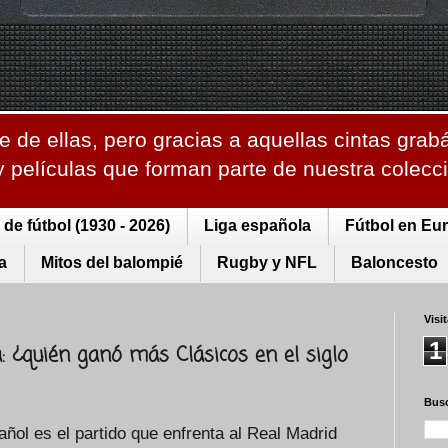
 de ellas, pero gracias a aquellas cintas grab
 y películas que forman parte de nuestra colec
de fútbol (1930 - 2026)
Liga española
Fútbol en Eu
a
Mitos del balompié
Rugby y NFL
Baloncesto
Visi
1
: ¿quién ganó más Clásicos en el siglo
Busc
añol es el partido que enfrenta al Real Madrid