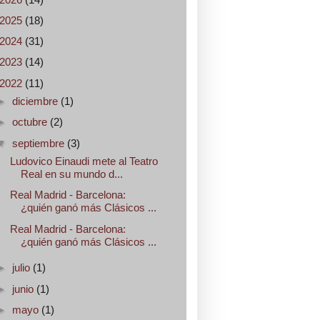
2025
(18)
2024
(31)
2023
(14)
2022
(11)
►
diciembre
(1)
►
octubre
(2)
▼
septiembre
(3)
Ludovico Einaudi mete al Teatro
Real en su mundo d...
Real Madrid - Barcelona:
¿quién ganó más Clásicos ...
Real Madrid - Barcelona:
¿quién ganó más Clásicos ...
►
julio
(1)
►
junio
(1)
►
mayo
(1)