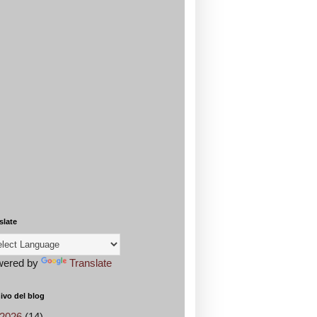
slate
wered by
Translate
ivo del blog
2026
(14)