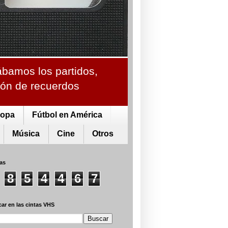
ábamos los partidos,
ción de recuerdos
ropa
Fútbol en América
Música
Cine
Otros
tas
8
5
4
4
6
7
ar en las cintas VHS