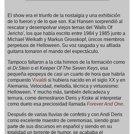
El show era el triunfo de la nostalgia y una exhibición
de lo fueron y de lo que son. Kai Hansen sorprendió al
rescatar y desempolvar viejos temas del 'Walls Of
Jericho', los que había escrito entre 1984 y 1985 junto a
Michael Weikath y Markus Grosskopf, únicos miembros
perpetuos de Helloween. Su voz rasgada y su afilada
guitarra tomaron el mando del espectáculo.
Tampoco faltaron a la cita himnos de la formación como
el
Dr.Stein
o el
Keeper Of The Seven Keys
, esa
pequeña epopeya de casi un cuarto de hora que habría
compuesto
Vivaldi
si hubiera nacido en el siglo XX y en
Alemania. Velocidad, melodía, técnica y virtuosismo:
Helloween. Y mucho más, también delicadeza y
ternura, como demostraron Deris y Kiske al interpretar
como dueto esa preciosidad llamada
Forever And One
.
Después de varias lluvias de confetis y con Andi Deris
como excelente maestro de ceremonias, siendo gran
parte de sus discursos en español y siendo en su
totalidad un torrente de humor, se acababa el