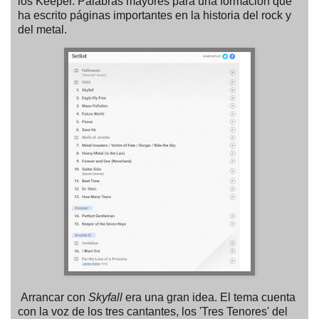
los Keeper. Palabras mayores para una formación que
ha escrito páginas importantes en la historia del rock y
del metal.
Arrancar con
Skyfall
era una gran idea. El tema cuenta
con la voz de los tres cantantes, los 'Tres Tenores' del