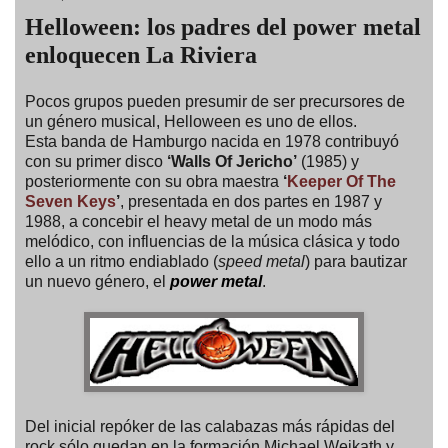
Helloween: los padres del power metal
enloquecen La Riviera
Pocos grupos pueden presumir de ser precursores de
un género musical, Helloween es uno de ellos.
Esta banda de Hamburgo nacida en 1978 contribuyó
con su primer disco
‘Walls Of Jericho’
(1985) y
posteriormente con su obra maestra
‘
Keeper Of The
Seven Keys
’
, presentada en dos partes en 1987 y
1988, a concebir el heavy metal de un modo más
melódico, con influencias de la música clásica y todo
ello a un ritmo endiablado (
speed metal
) para bautizar
un nuevo género, el
power metal
.
Del inicial repóker de las calabazas más rápidas del
rock sólo quedan en la formación Michael Weikath y