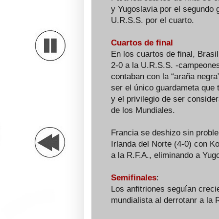
y Yugoslavia por el segundo g
U.R.S.S. por el cuarto.
Cuartos de final
En los cuartos de final, Bras
2-0 a la U.R.S.S. -campeones
contaban con la “araña negra” 
ser el único guardameta que 
y el privilegio de ser conside
de los Mundiales.
Francia se deshizo sin proble
Irlanda del Norte (4-0) con K
a la R.F.A., eliminando a Yugo
Semifinales
:
Los anfitriones seguían creci
mundialista al derrotanr a la R