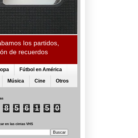
ábamos los partidos,
ción de recuerdos
ropa
Fútbol en América
Música
Cine
Otros
tas
8
5
6
1
5
0
ar en las cintas VHS