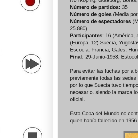
Norrkoping, Goteborg, Boras
Número de partidos:
35
Número de goles
(Media por 
Número de espectadores
(M
25.880)
Participantes
: 16 (América, 
(Europa, 12) Suecia, Yugoslav
Escocia, Francia, Gales, Hungr
Final:
29-Junio-1958. Estoco
Para evitar las luchas por al
previamente todas las sedes 
por lo que Suecia tuvo tiempo
necesario, siendo la marca l
oficial.
Esta Copa del Mundo no conta
quien había fallecido en 1956