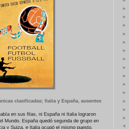
►
►
►
►
►
►
►
►
►
►
►
nicas clasificadas; Italia y España, ausentes
►
►
abía en sus filas, ni España ni Italia lograron
►
 del Mundo. España quedó segunda de grupo en
▼
cia y Suiza, e Italia ocupó el mismo puesto,