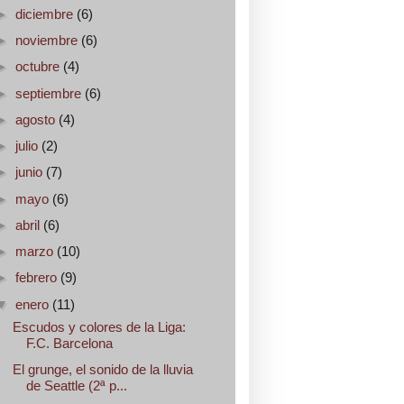
►
diciembre
(6)
►
noviembre
(6)
►
octubre
(4)
►
septiembre
(6)
►
agosto
(4)
►
julio
(2)
►
junio
(7)
►
mayo
(6)
►
abril
(6)
►
marzo
(10)
►
febrero
(9)
▼
enero
(11)
Escudos y colores de la Liga:
F.C. Barcelona
El grunge, el sonido de la lluvia
de Seattle (2ª p...