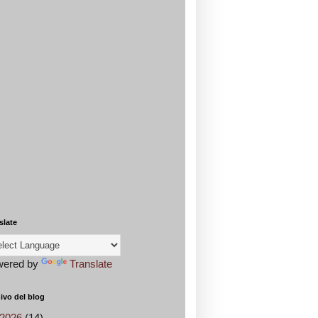
slate
wered by
Translate
ivo del blog
2026
(14)