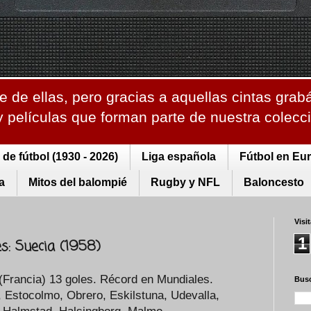
 de ellas, pero gracias a aquellas cintas grab
 y películas que forman parte de nuestra colec
de fútbol (1930 - 2026)
Liga española
Fútbol en Eu
a
Mitos del balompié
Rugby y NFL
Baloncesto
Visi
1
s: Suecia (1958)
 (Francia) 13 goles. Récord en Mundiales.
Busc
, Estocolmo, Obrero, Eskilstuna, Udevalla,