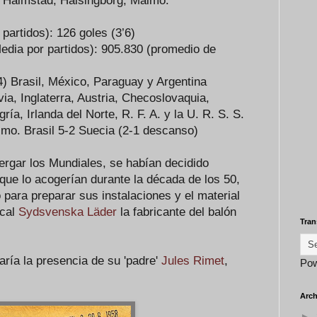
, Halmstad, Halsingborg, Malmo.
partidos): 126 goles (3’6)
edia por partidos): 905.830 (promedio de
4) Brasil, México, Paraguay y Argentina
ia, Inglaterra, Austria, Checoslovaquia,
ía, Irlanda del Norte, R. F. A. y la U. R. S. S.
lmo. Brasil 5-2 Suecia (2-1 descanso)
bergar los Mundiales, se habían decidido
que lo acogerían durante la década de los 50,
 para preparar sus instalaciones y el material
ocal
Sydsvenska Läder
la fabricante del balón
Tran
ría la presencia de su 'padre'
Jules Rimet
,
Po
.
Arch
►