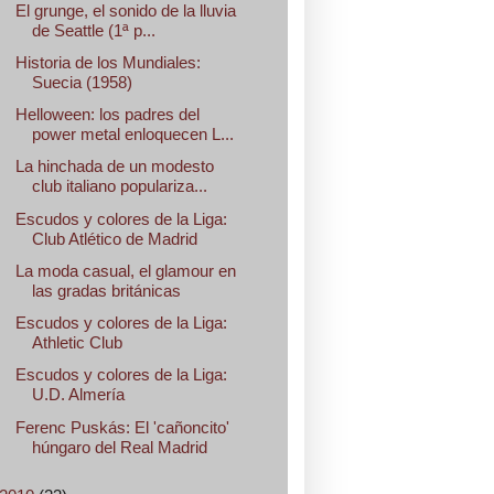
El grunge, el sonido de la lluvia
de Seattle (1ª p...
Historia de los Mundiales:
Suecia (1958)
Helloween: los padres del
power metal enloquecen L...
La hinchada de un modesto
club italiano populariza...
Escudos y colores de la Liga:
Club Atlético de Madrid
La moda casual, el glamour en
las gradas británicas
Escudos y colores de la Liga:
Athletic Club
Escudos y colores de la Liga:
U.D. Almería
Ferenc Puskás: El 'cañoncito'
húngaro del Real Madrid