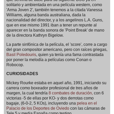
solitario y ambientada en una película western, como
'Arma Joven 2', también tenemos a la citada Vanessa
Williams, alguna banda australiana, dada la
nacionalidad del director, y a los angelinos L.A. Guns,
que en ese mismo 1991 iban a tener un repunte al
aparecer en la banda sonora de 'Point Break' de mano
de la directora Kathryn Bigelow.
La parte sinfónica de la película, el 'score', corre a cargo
del gran compositor americano, pero con raíces griegas,
Basil Poledouris
, quien ya tenía una fama contrastada
por poner la melodía a películas como Conan o
Robocop.
CURIOSIDADES
Mickey Rourke estaba en aquel año, 1991, iniciando su
carrera como boxeador profesional de tres años de
margen, la cual tendría
8 combates de duración,
con 6
victorias -5 de ellas por KO- y dos derrotas como
bagaje, (6-0-2, 5 KOs), incluyendo una
pelea en el
Palacio de los Deportes de Oviedo
con las cámaras de
Tele 5 y media España como testigo.