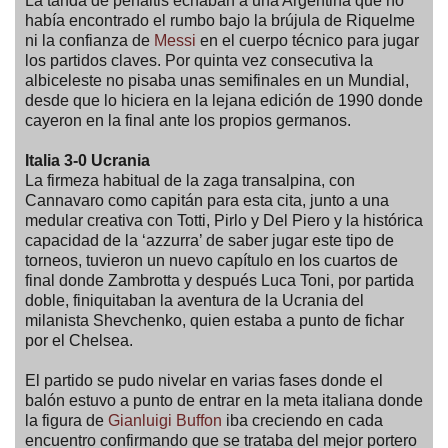
La tanda de penaltis echaban a una Argentina que no
había encontrado el rumbo bajo la brújula de Riquelme
ni la confianza de
Messi
en el cuerpo técnico para jugar
los partidos claves. Por quinta vez consecutiva la
albiceleste no pisaba unas semifinales en un Mundial,
desde que lo hiciera en la lejana edición de 1990 donde
cayeron en la final ante los propios germanos.
Italia 3-0 Ucrania
La firmeza habitual de la zaga transalpina, con
Cannavaro como capitán para esta cita, junto a una
medular creativa con Totti, Pirlo y Del Piero y la histórica
capacidad de la ‘azzurra’ de saber jugar este tipo de
torneos, tuvieron un nuevo capítulo en los cuartos de
final donde Zambrotta y después Luca Toni, por partida
doble, finiquitaban la aventura de la Ucrania del
milanista Shevchenko, quien estaba a punto de fichar
por el Chelsea.
El partido se pudo nivelar en varias fases donde el
balón estuvo a punto de entrar en la meta italiana donde
la figura de
Gianluigi Buffon
iba creciendo en cada
encuentro confirmando que se trataba del mejor portero