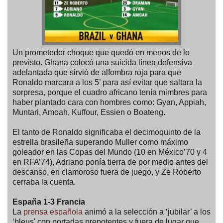
Un prometedor choque que quedó en menos de lo
previsto. Ghana colocó una suicida línea defensiva
adelantada que sirvió de alfombra roja para que
Ronaldo marcara a los 5’ para así evitar que saltara la
sorpresa, porque el cuadro africano tenía mimbres para
haber plantado cara con hombres como: Gyan, Appiah,
Muntari, Amoah, Kuffour, Essien o Boateng.
El tanto de Ronaldo significaba el decimoquinto de la
estrella brasileña superando Muller como máximo
goleador en las Copas del Mundo (10 en México’70 y 4
en RFA’74), Adriano ponía tierra de por medio antes del
descanso, en clamoroso fuera de juego, y Ze Roberto
cerraba la cuenta.
España 1-3 Francia
La
prensa española
animó a la selección a ‘jubilar’ a los
‘bleus' con portadas prepotentes y fuera de lugar que