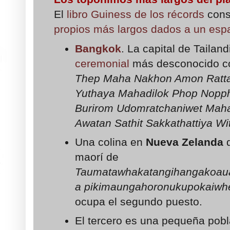
El
libro Guiness de los récords
cons
propios más largos dados a un espa
Bangkok
. La capital de Tailan
ceremonial
más desconocido c
Thep Maha Nakhon Amon Ratta
Yuthaya Mahadilok Phop Nopph
Burirom Udomratchaniwet Mah
Awatan Sathit Sakkathattiya W
Una colina en
Nueva Zelanda
q
maorí de
Taumatawhakatangihangakoaua
a pikimaungahoronukupokaiwh
ocupa el segundo puesto.
El tercero es una pequeña pob