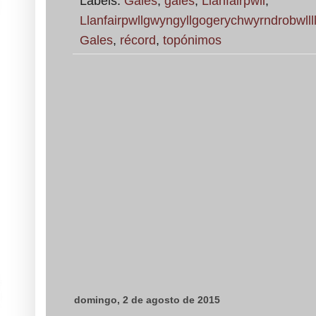
Labels:
Gales
,
galés
,
Llanfairpwll
,
Llanfairpwllgwyngyllgogerychwyrndrobwlll
Gales
,
récord
,
topónimos
domingo, 2 de agosto de 2015