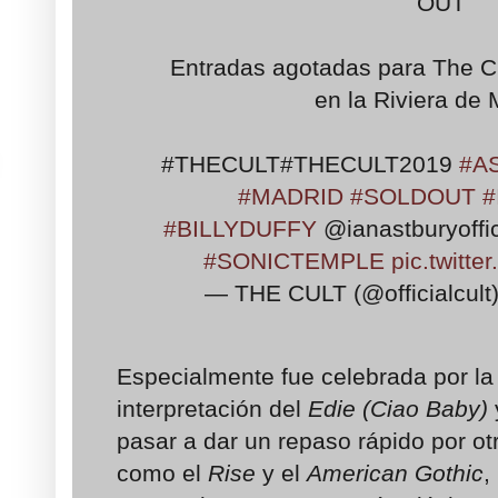
OUT
Entradas agotadas para The Cu
en la Riviera de 
#THECULT#THECULT2019
#A
#MADRID
#SOLDOUT
#
#BILLYDUFFY
@ianastburyoffici
#SONICTEMPLE
pic.twitt
— THE CULT (@officialcult
Especialmente fue celebrada por la
interpretación del
Edie (Ciao Baby)
pasar a dar un repaso rápido por ot
como el
Rise
y el
American Gothic
,