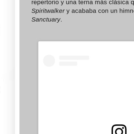
repertorio y una terna más clásica
Spiritwalker
y acababa con un him
Sanctuary
.