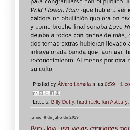
para congratularse con el público, l
Wild Flower, Rain
-que hubiera veni
caldera en ebullición que era en e
y como broche final sonaba
Love R
dejaba a todos con ganas de más, 
dos temas extras hubieran llevado a
infravalorada banda que, aún así, h
reconocimiento. Al menos por otra
su culto.
Posted by
Álvaro Lamela
a las
0:59
1 c
Labels:
Billy Duffy
,
hard rock
,
Ian Astbury
lunes, 8 de julio de 2019
Bon Jovi usa viejas canciones p