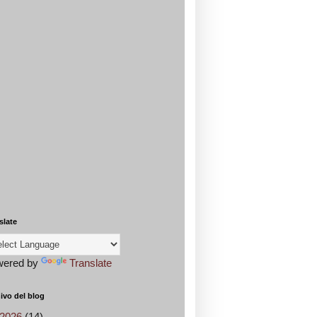
slate
wered by
Translate
ivo del blog
2026
(14)