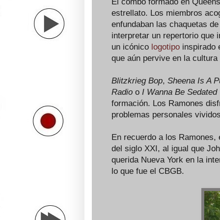
El combo formado en Queens t
estrellato. Los miembros aco
enfundaban las chaquetas de 
interpretar un repertorio que i
un icónico
logotipo
inspirado 
que aún pervive en la cultura
Blitzkrieg Bop
,
Sheena Is A 
Radio
o
I Wanna Be Sedate
formación. Los Ramones disfr
problemas personales vividos
En recuerdo a los Ramones, 
del siglo XXI, al igual que J
querida Nueva York en la int
lo que fue el CBGB.