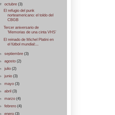
▼
octubre
(3)
El refugio del punk
norteamericano: el toldo del
CBGB
Tercer aniversario de
'Memorias de una cinta VHS'
El reinado de Michel Platini en
el fútbol mundial:...
►
septiembre
(3)
►
agosto
(2)
►
julio
(2)
►
junio
(3)
►
mayo
(3)
►
abril
(3)
►
marzo
(4)
►
febrero
(4)
►
enero
(3)