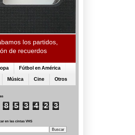
ábamos los partidos,
ción de recuerdos
ropa
Fútbol en América
Música
Cine
Otros
tas
8
5
3
4
2
3
ar en las cintas VHS