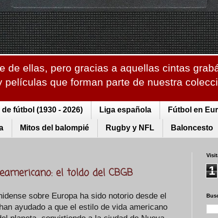
 de ellas, pero gracias a aquellas cintas grab
 y películas que forman parte de nuestra colec
de fútbol (1930 - 2026)
Liga española
Fútbol en Eu
a
Mitos del balompié
Rugby y NFL
Baloncesto
Visi
1
teamericano: el toldo del CBGB
nidense sobre Europa ha sido notorio desde el
Busc
 han ayudado a que el estilo de vida americano