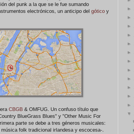
ión del punk a la que se le fue sumando
►
strumentos electrónicos, un anticipo del
gótico
y
►
►
►
►
►
►
►
►
►
►
►
 era
CBGB
& OMFUG. Un confuso título que
▼
 "Country BlueGrass Blues" y "Other Music For
primera parte se debe a tres géneros musicales:
 música folk tradicional irlandesa y escocesa-.