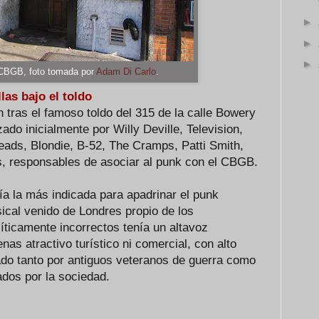
►
►
►
CBGB, foto tomada por
Adam Di Carlo
.
las bajo el toldo
n tras el famoso toldo del 315 de la calle Bowery
do inicialmente por Willy Deville, Television,
Heads, Blondie, B-52, The Cramps, Patti Smith,
, responsables de asociar al punk con el CBGB.
a la más indicada para apadrinar el punk
ical venido de Londres propio de los
líticamente incorrectos tenía un altavoz
nas atractivo turístico ni comercial, con alto
ado tanto por antiguos veteranos de guerra como
ados por la sociedad.