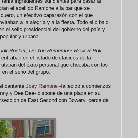
enía ingredientes suficientes para pasar al
gían el apellido Ramone a la par que se
cuero, un efectivo caparazón con el que
nvitaban a la alegría y a la fiesta. Todo ello bajo
en el sello presidencial del gobierno del país y
 popular y urbana.
Punk Rocker
,
Do You Remember Rock & Roll
d
entraban en el listado de clásicos de la
utaban del éxito personal que chocaba con los
 en el seno del grupo.
el cantante
Joey Ramone
-fallecido a comienzos
ohnny y Dee Dee- dispone de una plaza en su
ersección de East Second con Bowery, cerca de