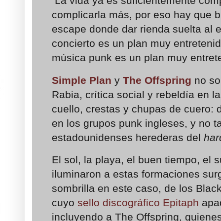
La vida ya es suficientemente com
complicarla más, por eso hay que b
escape donde dar rienda suelta al 
concierto es un plan muy entretenid
música punk es un plan muy entret
Simple Plan
y
The Offspring
no so
Rabia, crítica social y rebeldía en l
cuello, crestas y chupas de cuero: 
en los grupos punk ingleses, y no t
estadounidenses herederas del
har
El sol, la playa, el buen tiempo, el 
iluminaron a estas formaciones sur
sombrilla en este caso, de los Blac
cuyo
sello discográfico Epitaph
apad
incluyendo a The Offspring, quiene