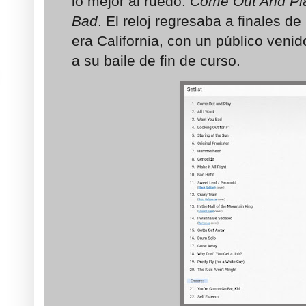
lo mejor al ruedo:
Come Out And Play
Bad
. El reloj regresaba a finales d
era California, con un público ven
a su baile de fin de curso.