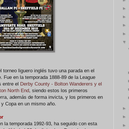
►
►
►
►
▼
l torneo liguero inglés tuvo una parada en el
e. Fue en la temporada 1888-89 de la League
s entre el
Derby County - Bolton Wanderers y el
ton North End
, siendo estos los primeros
rra, además de forma invicta, y los primeros en
 y Copa en un mismo año.
►
►
or
en la temporada 1992-93, ha seguido con esta
►