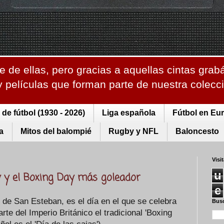
 de ellas, pero gracias a aquellas cintas grab
 y películas que forman parte de nuestra colec
de fútbol (1930 - 2026)
Liga española
Fútbol en Eu
a
Mitos del balompié
Rugby y NFL
Baloncesto
Visi
u
y y el Boxing Day más goleador
e
d de San Esteban, es el día en el que se celebra
Busc
te del Imperio Británico el tradicional 'Boxing