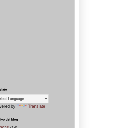
slate
wered by
Translate
ivo del blog
2026
(14)