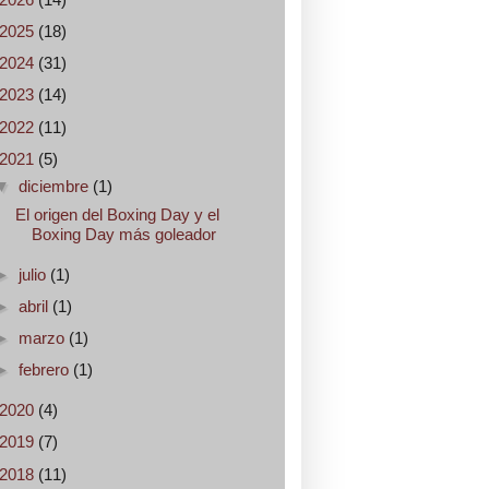
2025
(18)
2024
(31)
2023
(14)
2022
(11)
2021
(5)
▼
diciembre
(1)
El origen del Boxing Day y el
Boxing Day más goleador
►
julio
(1)
►
abril
(1)
►
marzo
(1)
►
febrero
(1)
2020
(4)
2019
(7)
2018
(11)