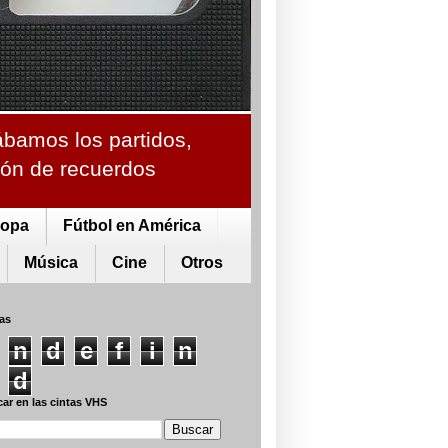
ábamos los partidos,
ción de recuerdos
ropa
Fútbol en América
Música
Cine
Otros
tas
n
d
e
f
i
n
d
ar en las cintas VHS