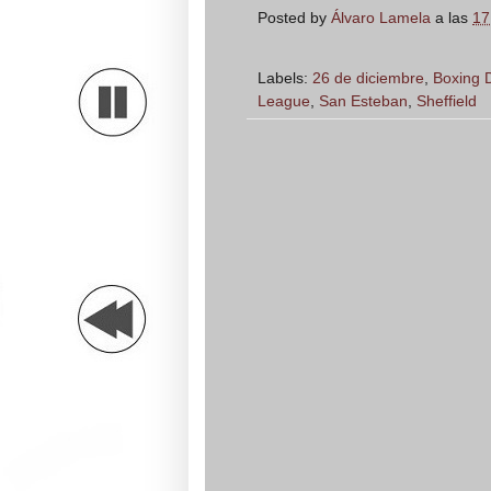
Posted by
Álvaro Lamela
a las
17
Labels:
26 de diciembre
,
Boxing 
League
,
San Esteban
,
Sheffield