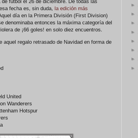
 de fútbol el 26 de diciembre. De todas las
►
 esa fecha es, sin duda,
la edición más
►
Aquel día en la Primera División (First Division)
 se denominaba entonces la máxima categoría del
►
friolera de ¡66 goles! en solo diez encuentros.
►
►
de aquel regalo retrasado de Navidad en forma de
►
►
►
ed
eld United
ton Wanderers
ttenham Hotspur
vers
la