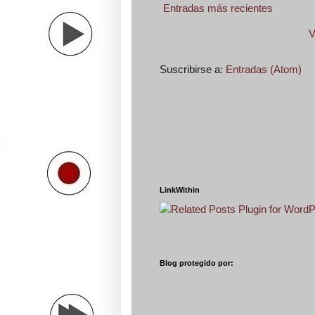
Entradas más recientes
V
Suscribirse a:
Entradas (Atom)
LinkWithin
Blog protegido por: