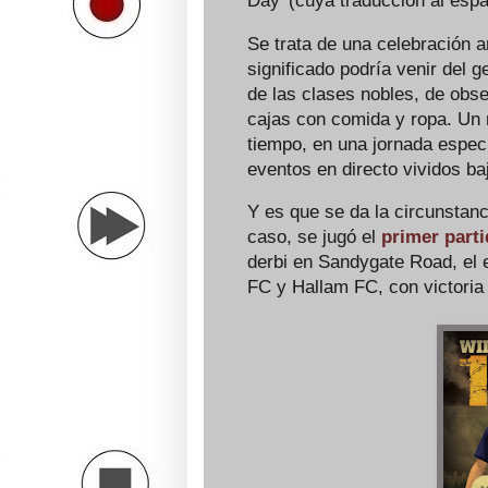
Day' (cuya traducción al españ
Se trata de una celebración a
significado podría venir del g
de las clases nobles, de obs
cajas con comida y ropa. Un 
tiempo, en una jornada especia
eventos en directo vividos ba
Y es que se da la circunstanc
caso, se jugó el
primer parti
derbi en Sandygate Road, el e
FC y Hallam FC, con victoria 