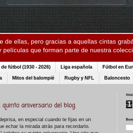
 de ellas, pero gracias a aquellas cintas grab
 y películas que forman parte de nuestra colec
de fútbol (1930 - 2026)
Liga española
Fútbol en Eu
a
Mitos del balompié
Rugby y NFL
Baloncesto
Visi
1
 quinto aniversario del blog
eprisa, en especial cuando te fijas en un
Busc
e echar la mirada atrás para recordarlo.