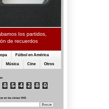
ábamos los partidos,
ción de recuerdos
ropa
Fútbol en América
Música
Cine
Otros
tas
8
5
4
2
8
0
ar en las cintas VHS