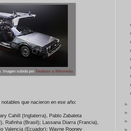
n. Imagen subida por
Terabass a Wikimedia.
s notables que nacieron en ese año:
►
►
y Cahill (Inglaterra), Pablo Zabaleta
►
il), Rafinha (Brasil); Lassana Diarra (Francia),
nio Valencia (Ecuador); Wayne Rooney
►