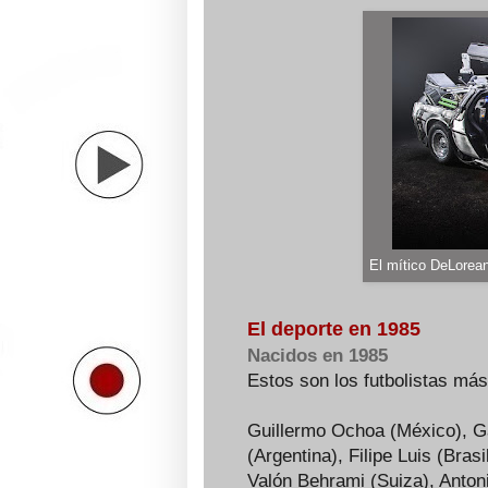
El mítico DeLorea
El deporte en 1985
Nacidos en 1985
Estos son los futbolistas má
Guillermo Ochoa (México), Gar
(Argentina), Filipe Luis (Bras
Valón Behrami (Suiza), Anto