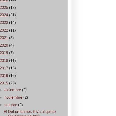
2025
(18)
2024
(31)
2023
(14)
2022
(11)
2021
(5)
2020
(4)
2019
(7)
2018
(11)
2017
(15)
2016
(16)
2015
(23)
►
diciembre
(2)
►
noviembre
(2)
▼
octubre
(2)
El DeLorean nos lleva al quinto