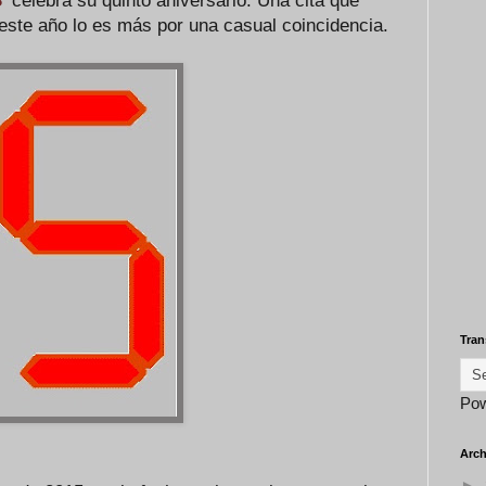
'
celebra su quinto aniversario. Una cita que
este año lo es más por una casual coincidencia.
Tran
Po
Arch
►