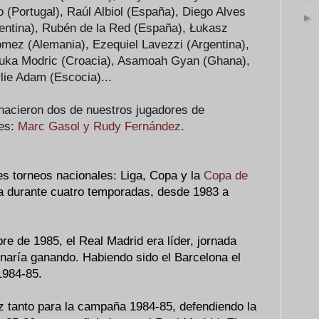
o (Portugal), Raúl Albiol (España), Diego Alves
►
gentina), Rubén de la Red (España), Łukasz
ómez (Alemania), Ezequiel Lavezzi (Argentina),
Luka Modric (Croacia), Asamoah Gyan (Ghana),
lie Adam (Escocia)...
 nacieron dos de nuestros jugadores de
les:
Marc Gasol y Rudy Fernández
.
es torneos nacionales: Liga, Copa y la
Copa de
ia durante cuatro temporadas, desde 1983 a
e de 1985, el Real Madrid era líder, jornada
inaría ganando. Habiendo sido el Barcelona el
1984-85.
ez tanto para la campaña 1984-85, defendiendo la