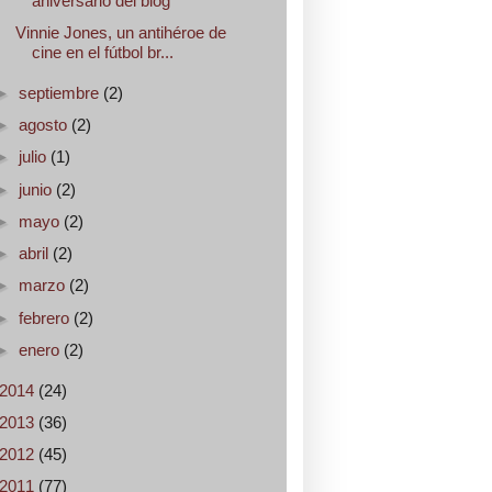
aniversario del blog
Vinnie Jones, un antihéroe de
cine en el fútbol br...
►
septiembre
(2)
►
agosto
(2)
►
julio
(1)
►
junio
(2)
►
mayo
(2)
►
abril
(2)
►
marzo
(2)
►
febrero
(2)
►
enero
(2)
2014
(24)
2013
(36)
2012
(45)
2011
(77)