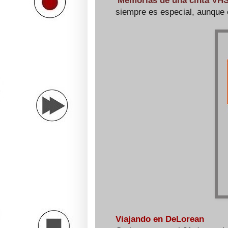
'Memorias de una cinta VHS
siempre es especial, aunque 
Viajando en DeLorean