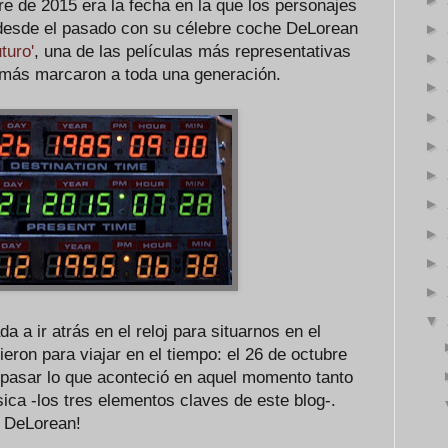
e de 2015 era la fecha en la que los personajes
desde el pasado con su célebre coche DeLorean
►
turo'
, una de las películas más representativas
►
 más marcaron a toda una generación.
►
►
►
►
►
►
►
►
▼
a a ir atrás en el reloj para situarnos en el
ieron para viajar en el tiempo: el 26 de octubre
pasar lo que aconteció en aquel momento tanto
sica -los tres elementos claves de este blog-.
 DeLorean!