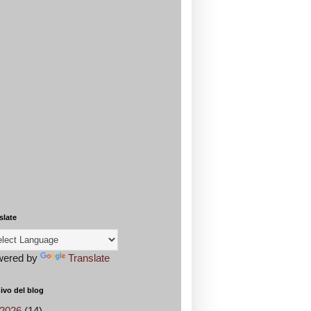
slate
wered by
Translate
ivo del blog
2026
(14)