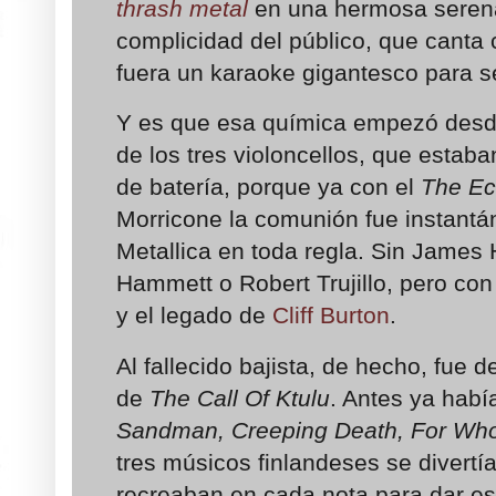
thrash metal
en una hermosa serenat
complicidad del público, que canta 
fuera un karaoke gigantesco para s
Y es que esa química empezó desde
de los tres violoncellos, que esta
de batería, porque ya con el
The Ec
Morricone la comunión fue instant
Metallica en toda regla. Sin James He
Hammett o Robert Trujillo, pero con
y el legado de
Cliff Burton
.
Al fallecido bajista, de hecho, fue d
de
The Call Of Ktulu
. Antes ya hab
Sandman, Creeping Death, For Who
tres músicos finlandeses se divertí
recreaban en cada nota para dar es