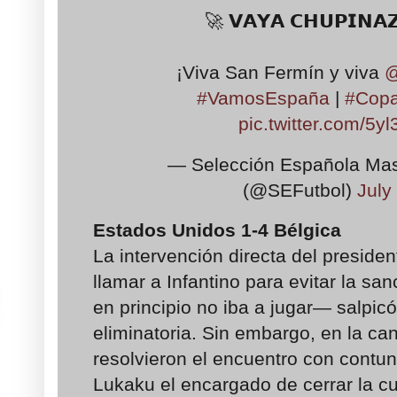
🚀 𝗩𝗔𝗬𝗔 𝗖𝗛𝗨𝗣𝗜𝗡𝗔𝗭
¡Viva San Fermín y viva
@
#VamosEspaña
|
#Copa
pic.twitter.com/5y
— Selección Española Mas
(@SEFutbol)
July
Estados Unidos 1-4 Bélgica
La intervención directa del preside
llamar a Infantino para evitar la s
en principio no iba a jugar— salpicó 
eliminatoria. Sin embargo, en la ca
resolvieron el encuentro con contu
Lukaku el encargado de cerrar la c