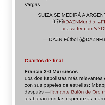
Vargas.
SUIZA SE MEDIRÁ A ARGEN
🇨🇭
#DAZNMundial
#F
pic.twitter.com/v
— DAZN Fútbol (@DAZNFu
Cuartos de final
Francia
2-0
Marruecos
Los dos futbolistas más relevantes
con sus papeles de estrellas:
Mbapp
después —
flamante Balón de Oro 
acababan
con las esperanzas marr