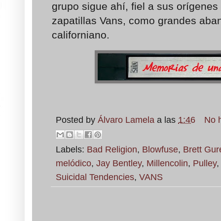
grupo sigue ahí, fiel a sus orígene
zapatillas Vans, como grandes aba
californiano.
Posted by
Álvaro Lamela
a las
1:46
No 
Labels:
Bad Religion
,
Blowfuse
,
Brett Gur
melódico
,
Jay Bentley
,
Millencolin
,
Pulley
Suicidal Tendencies
,
VANS