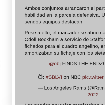
Ambos conjuntos arrancaron el par
habilidad en la parcela defensiva. U
sendos equipos destacan.
Pese a ello, el marcador se abrió c
Odell Beckham a servicio de Staffo
fichados para el cuadro angelino, e
amortizaban su fichaje con los siet
.
@obj
FINDS THE ENDZO
📺:
#SBLVI
on NBC
pic.twit
— Los Angeles Rams (@Ra
2022