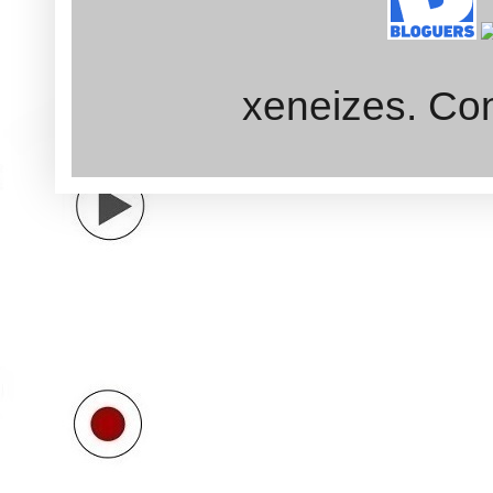
xeneizes. Con